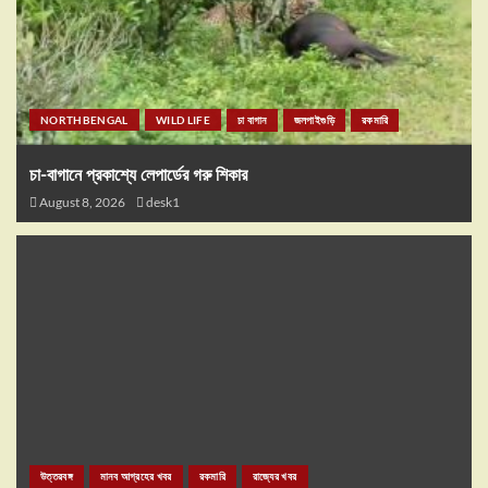
NORTHBENGAL
WILD LIFE
চা বাগান
জলপাইগুড়ি
রকমারি
চা-বাগানে প্রকাশ্যে লেপার্ডের গরু শিকার
August 8, 2026
desk1
উত্তরবঙ্গ
মানব আগ্রহের খবর
রকমারি
রাজ্যের খবর