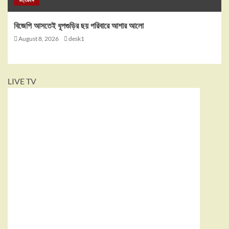
উত্তরবঙ্গ
বিজেপি আসতেই ধূপগুড়ির ছয় পরিবারে আশার আলো
August 8, 2026
desk1
LIVE TV
Your browser does not
support the playback of this
video. Please try using a
different browser.