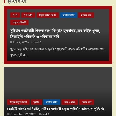
ক্রাইম ফাইল
CID
CRIME
উত্তর চব্বিশ পরগনা
ক্রাইম ফাইল
রাজ্যের খবর
শুভেন্দু অধিকারী
সুটিয়ার প্রতিবাদী শিক্ষক বরুণ বিশ্বাস হত্যাকাণ্ডের ফাইল খুলল,
সিআইডি পরিদর্শন ও পরিবারের দাবি
July 9, 2026
desk1
পুরন্দর চক্রবর্তী, সময় কলকাতা, ৯ জুলাই : মুখ্যমন্ত্রী শুভেন্দু অধিকারীর আশ্বাসের পরে
খুলেছে সুটিয়ার...
উত্তর চব্বিশ পরগনা
ক্রাইম
ক্রাইম ফাইল
জেলা ও রাজ্য
জেলার খবর
ক্রেডিট কার্ডের জালিয়াতি, সাইবার অপরাধী চক্রর পর্দাফাঁস আমাডাঙ্গা পুলিশের
November 22, 2025
desk1