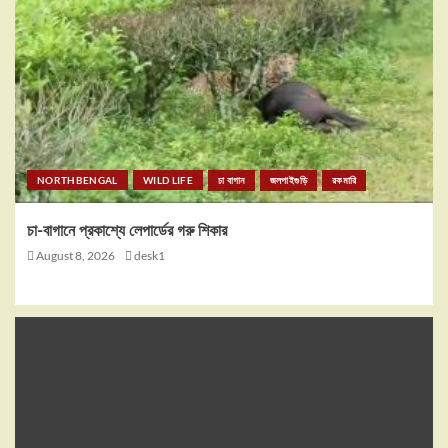
NORTHBENGAL
WILD LIFE
চা বাগান
জলপাইগুড়ি
রকমারি
চা-বাগানে প্রকাশ্যে লেপার্ডের গরু শিকার
August 8, 2026
desk1