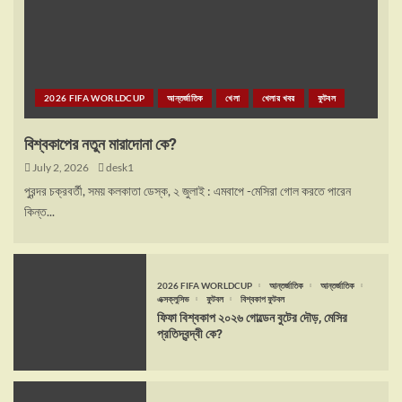
2026 FIFA WORLDCUP
আন্তর্জাতিক
খেলা
খেলার খবর
ফুটবল
বিশ্বকাপের নতুন মারাদোনা কে?
July 2, 2026
desk1
পুরন্দর চক্রবর্তী, সময় কলকাতা ডেস্ক, ২ জুলাই : এমবাপে -মেসিরা গোল করতে পারেন
কিন্ত...
2026 FIFA WORLDCUP
আন্তর্জাতিক
আন্তর্জাতিক
এক্সক্লুসিভ
ফুটবল
বিশ্বকাপ ফুটবল
ফিফা বিশ্বকাপ ২০২৬ গোল্ডেন বুটের দৌড়, মেসির
প্রতিদ্বন্দ্বী কে?