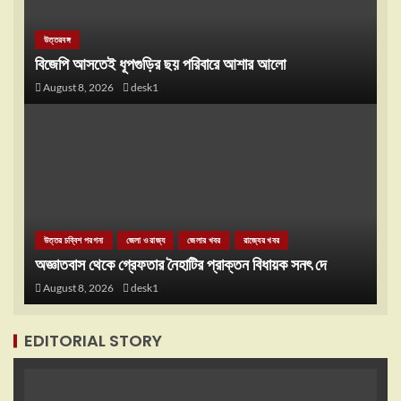
উত্তরবঙ্গ
বিজেপি আসতেই ধূপগুড়ির ছয় পরিবারে আশার আলো
August 8, 2026
desk1
উত্তর চব্বিশ পরগনা
জেলা ও রাজ্য
জেলার খবর
রাজ্যের খবর
অজ্ঞাতবাস থেকে গ্রেফতার নৈহাটির প্রাক্তন বিধায়ক সনৎ দে
August 8, 2026
desk1
EDITORIAL STORY