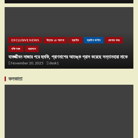
EXCLUSIVE NEWS
উত্তর ২৪ পরগনা
ক্রাইম
ক্রাইম ফাইল
জেলার খবর
দক্ষিণবঙ্গ
বারাসাত
যাবজ্জীবন সাজার পরে হুমকি, প্রাণনাশের আতঙ্ক গ্রাস করেছে সন্তানহারা মাকে
November 20, 2025
desk1
কলকাতা