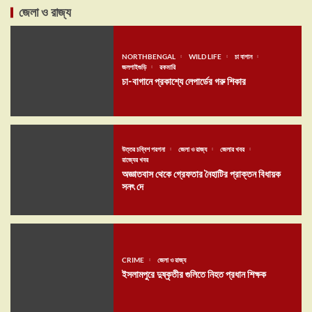
জেলা ও রাজ্য
NORTHBENGAL
WILD LIFE
চা বাগান
জলপাইগুড়ি
রকমারি
চা-বাগানে প্রকাশ্যে লেপার্ডের গরু শিকার
উত্তর চব্বিশ পরগনা
জেলা ও রাজ্য
জেলার খবর
রাজ্যের খবর
অজ্ঞাতবাস থেকে গ্রেফতার নৈহাটির প্রাক্তন বিধায়ক
সনৎ দে
CRIME
জেলা ও রাজ্য
ইসলামপুরে দুষ্কৃতীর গুলিতে নিহত প্রধান শিক্ষক