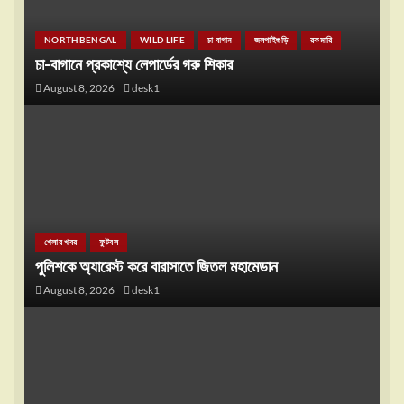
NORTHBENGAL
WILD LIFE
চা বাগান
জলপাইগুড়ি
রকমারি
চা-বাগানে প্রকাশ্যে লেপার্ডের গরু শিকার
August 8, 2026
desk1
খেলার খবর
ফুটবল
পুলিশকে অ্যারেস্ট করে বারাসাতে জিতল মহামেডান
August 8, 2026
desk1