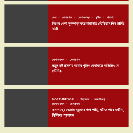
খেলা
খেলার খবর
জেলা ও রাজ্য
ফুটবল
বারাসাত
লিগের খেলা সুসম্পন্ন করে বারাসাত স্টেডিয়াম দিল ডার্বির
বার্তা
জেলা ও রাজ্য
জেলার খবর
নতুন দুই মামলায় আবার পুলিশ হেফাজতে অভিজিৎ দে
ভৌমিক
NORTHBENGAL
উত্তরবঙ্গ
জলপাইগুড়ি
জেলা ও রাজ্য
জেলার খবর
কলাগাছের ভেলায় স্কুলের পথে পাড়ি, ঘটতে পারে দুর্ঘটনা,
নির্বিকার প্রশাসন