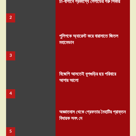
চা-বাগানে প্রকাশ্যে লেপার্ডের গরু শিকার
2
পুলিশকে অ্যারেস্ট করে বারাসাতে জিতল
মহামেডান
3
বিজেপি আসতেই ধূপগুড়ির ছয় পরিবারে
আশার আলো
4
অজ্ঞাতবাস থেকে গ্রেফতার নৈহাটির প্রাক্তন
বিধায়ক সনৎ দে
5