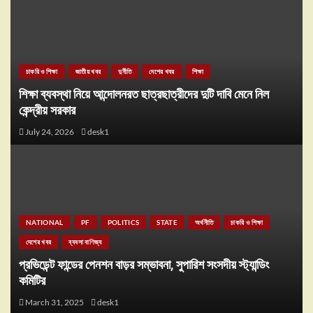
চাকরি ও শিক্ষা
জাতীয় খবর
দুর্নীতি
দেশের খবর
শিক্ষা
শিক্ষা ব্যবস্থা নিয়ে আন্দোলনরত ছাত্রছাত্রীদের দুটি দাবি মেনে নিল
কেন্দ্রীয় সরকার
July 24, 2026
desk1
NATIONAL
PF
POLITICS
STATE
অর্থনীতি
চাকরি ও শিক্ষা
দেশের খবর
ব্যবসা বাণিজ্য
প্রভিডেন্ট ফান্ডের পেনশন বাড়র সম্ভাবনা, সুপারিশ সংসদীয় স্ট্যান্ডিং
কমিটির
March 31, 2025
desk1