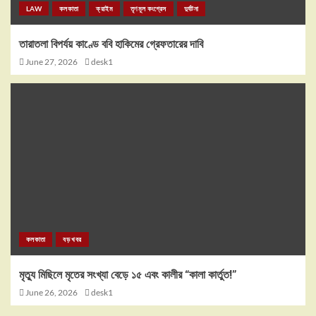
LAW
কলকাতা
ক্রাইম
তৃণমূল কংগ্রেস
দুর্ঘটনা
তারাতলা বিপর্যয় কাণ্ডে ববি হাকিমের গ্রেফতারের দাবি
June 27, 2026
desk1
কলকাতা
বড় খবর
মৃত্যু মিছিলে মৃতের সংখ্যা বেড়ে ১৫ এবং কালীর “কালা কার্তুত!”
June 26, 2026
desk1