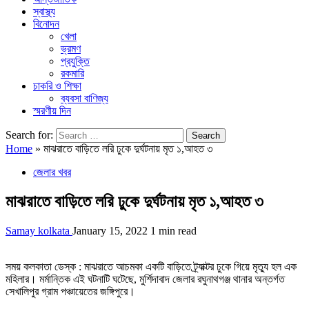
স্বাস্থ্য
বিনোদন
খেলা
ভ্রমণ
প্রযুক্তি
রকমারি
চাকরি ও শিক্ষা
ব্যবসা বাণিজ্য
স্মরণীয় দিন
Search for:
Home
»
মাঝরাতে বাড়িতে লরি ঢুকে দুর্ঘটনায় মৃত ১,আহত ৩
জেলার খবর
মাঝরাতে বাড়িতে লরি ঢুকে দুর্ঘটনায় মৃত ১,আহত ৩
Samay kolkata
January 15, 2022
1 min read
সময় কলকাতা ডেস্ক : মাঝরাতে আচমকা একটি বাড়িতে ট্র্যাক্টর ঢুকে গিয়ে মৃত্যু হল এক
মহিলার। মর্মান্তিক এই ঘটনাটি ঘটেছে, মুর্শিদাবাদ জেলার রঘুনাথগঞ্জ থানার অন্তর্গত
সেখালিপুর গ্রাম পঞ্চায়েতের জঙ্গিপুরে।