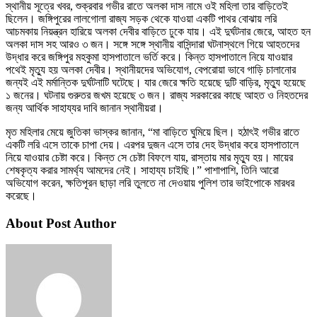
স্থানীয় সূত্রে খবর, শুক্রবার গভীর রাতে অলকা দাস নামে ওই মহিলা তার বাড়িতেই
ছিলেন। জঙ্গিপুরের লালগোলা রাজ্য সড়ক থেকে যাওয়া একটি পাথর বোঝায় লরি
আচমকায় নিয়ন্ত্রন হারিয়ে অলকা দেবীর বাড়িতে ঢুকে যায়। এই দুর্ঘটনার জেরে, আহত হন
অলকা দাস সহ আরও ৩ জন। সঙ্গে সঙ্গে স্থানীয় বাসিন্দারা ঘটনাস্থলে গিয়ে আহতদের
উদ্ধার করে জঙ্গিপুর মহকুমা হাসপাতালে ভর্তি করে। কিন্ত হাসপাতালে নিয়ে যাওয়ার
পথেই মৃত্যু হয় অলকা দেবীর। স্থানীয়দের অভিযোগ, বেপরোয়া ভাবে গাড়ি চালানোর
জন্যই এই মর্মান্তিক দুর্ঘটনাটি ঘটেছে। যার জেরে ক্ষতি হয়েছে দুটি বাড়ির, মৃত্যু হয়েছে
১ জনের। ঘটনায় গুরুতর জখম হয়েছে ৩ জন। রাজ্য সরকারের কাছে আহত ও নিহতদের
জন্য আর্থিক সাহায্যর দাবি জানান স্থানীয়রা।
মৃত মহিলার মেয়ে জুতিকা ভাস্কর জানান, “মা বাড়িতে ঘুমিয়ে ছিল। হঠাৎই গভীর রাতে
একটি লরি এসে তাকে চাপা দেয়। এরপর দুজন এসে তার দেহ উদ্ধার করে হাসপাতালে
নিয়ে যাওয়ার চেষ্টা করে। কিন্ত সে চেষ্টা বিফলে যায়, রাস্তায় মার মৃত্যু হয়। মায়ের
শেষকৃত্য করার সামর্থ্য আমদের নেই। সাহায্য চাইছি।” পাশাপাশি, তিনি আরো
অভিযোগ করেন, ক্ষতিপূরন ছাড়া লরি তুলতে না দেওয়ায় পুলিশ তার ভাইপোকে মারধর
করেছে।
About Post Author