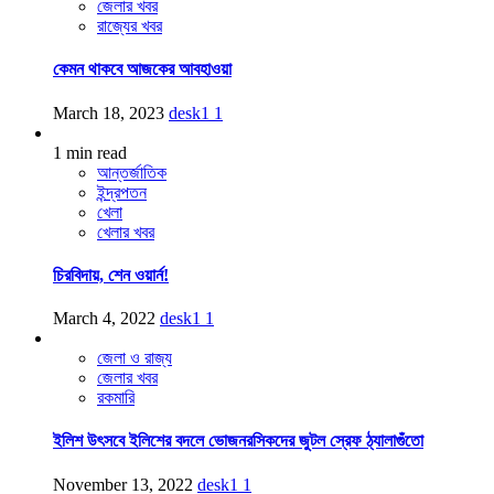
জেলার খবর
রাজ্যের খবর
কেমন থাকবে আজকের আবহাওয়া
March 18, 2023
desk1
1
1 min read
আন্তর্জাতিক
ইন্দ্রপতন
খেলা
খেলার খবর
চিরবিদায়, শেন ওয়ার্ন!
March 4, 2022
desk1
1
জেলা ও রাজ্য
জেলার খবর
রকমারি
ইলিশ উৎসবে ইলিশের বদলে ভোজনরসিকদের জুটল স্রেফ ঠ্যালাগুঁতো
November 13, 2022
desk1
1