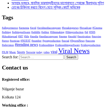
অসহায়,ভবঘুরে, মানসিক ভারসাম্যহীনদের ভালোবাসতে শেখাচ্ছে বীরপাড়ার পুলিশ
চোখের চিকিৎসা করতে বিদেশ যেতে সুপ্রিম কোর্টে অভিষেক
Tags
#allsportsnews
#armenia
#avid
#avidmediacomposer
#breakingnews
#broadcast
#Cinema
#editing
#editingsoftware
#editlife
#editor
#filmmaking
#filmproduction
#id
#ISIS
#khushisquad
#lfl?
#life
#media
#mediacomposer
#meme
#model
#motivation
#movies
#news
#noticias
#NUEST
#number
#postproduction
#social
#SportsNews
#success
#trending news
#television
#videoediting
#videoeditingsoftware
#videoproduction
Viral News
viral
Sports
FILM
Music
Terrorist
today
video
Search for:
Contact us
Registered office:
Nilganje bazar
Kolkata 124
Working office :