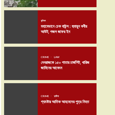
ফুটবল
মহামেডানে চেক বাউন্স : হুমায়ুন কবীর
আউট, গজল জাফর ইন
CRIME
LAW
দেবরাজকে ১৫০ পাতার চার্জশিট, খারিজ
জামিনের আবেদন
CRIME
দুর্ঘটনা
গ্যাংষ্টার আতিক আহমেদের পুত্র নিহত