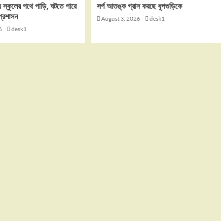
 স্কুলের পথে পাড়ি, ঘটতে পারে
সর্প আতঙ্ক গ্রাস করছে ধূপগুড়িকে
র প্রশাসন
August 3, 2026
desk1
6
desk1