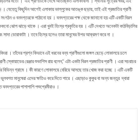
বিড়ালির মতো । এই প্রাণীটিকে দেখে আতঙ্কিত এলাকাবাসী । স্থানীয় সুত্রের খবর, এই
পড়ে । যেহেতু কিছুদিন আগেই এলাকায় ভাল্লুকের আতঙ্ক ছড়ায়, তাই এই প্রজাতির প্রাণী
ী সংগঠন ও বনদপ্তরকে পাঠানো হয় । বনদপ্তরের পক্ষ থেকে জানানো হয় এটি একটি বিরল
ত শুকনো ঝোপ ঝাড়ে থাকে । এরা খুবই হিংস্র প্রকৃতির হয় । এটি দেখতে অনেকটা কাঠবিড়ালির
ং সাদা ডোরাকাটা । তবে হিংস্র হলেও তারা মানুষের উপর আক্রমণ করে না ।
িদরা । তাঁদের প্রশ্ন কিভাবে এই ধরনের বন্য প্রাণীগুলো জঙ্গল ছেড়ে লোকালয়ে চলে
ণী স্কোয়াডের রেঞ্জার শুভাশিস রায় বলেন,‘‘ এটা একটা বিরল প্রজাতির প্রাণী । এরা সচরাচর
ের বিভিন্ন গ্রামে । কী কারণে লোকালয়ে বেরিয়ে আসছে তার খোজ করা হচ্ছে । এটি একটি
 ভুলবশত মানুষেরা এদের ক্ষতিও করে দিতে পারে । এছাড়াও কুকুর বা অন্য জন্তুর দ্বারা
তিত বনদপ্তরের পাশাপাশি পশুপ্রেমীরাও ।