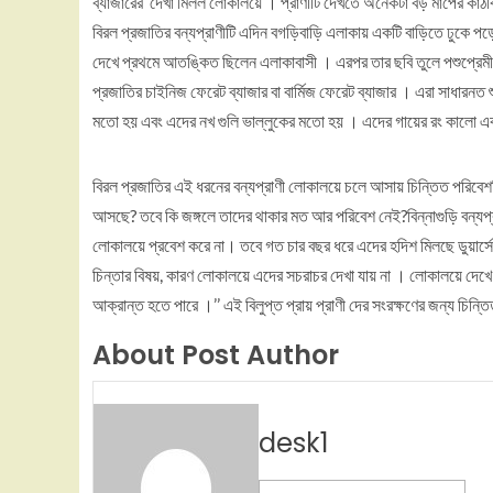
ব্যাজারের দেখা মিলল লোকালয়ে । প্রাণীটি দেখতে অনেকটা বড় মাপের কাঠ
বিরল প্রজাতির বন্যপ্রাণীটি এদিন বগড়িবাড়ি এলাকায় একটি বাড়িতে ঢুকে 
দেখে প্রথমে আতঙ্কিত ছিলেন এলাকাবাসী । এরপর তার ছবি তুলে পশুপ্রেম
প্রজাতির চাইনিজ ফেরেট ব্যাজার বা বার্মিজ ফেরেট ব্যাজার । এরা সাধারন
মতো হয় এবং এদের নখ গুলি ভাল্লুকের মতো হয় । এদের গায়ের রং কালো এব
বিরল প্রজাতির এই ধরনের বন্যপ্রাণী লোকালয়ে চলে আসায় চিন্তিত পরিবেশব
আসছে? তবে কি জঙ্গলে তাদের থাকার মত আর পরিবেশ নেই?বিন্নাগুড়ি বন্যপ্রা
লোকালয়ে প্রবেশ করে না। তবে গত চার বছর ধরে এদের হদিশ মিলছে ডুয়ার্স
চিন্তার বিষয়, কারণ লোকালয়ে এদের সচরাচর দেখা যায় না । লোকালয়ে দেখে
আক্রান্ত হতে পারে ।’’ এই বিলুপ্ত প্রায় প্রাণী দের সংরক্ষণের জন্য চিন্
About Post Author
desk1