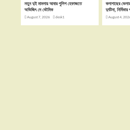
নতুন দুই মামলায় আবার পুলিশ হেফাজতে
কলাগাছের ভেলায়
অভিজিৎ দে ভৌমিক
দুর্ঘটনা, নির্বিকা
August 7, 2026
desk1
August 4, 202