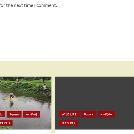
for the next time I comment.
L
উত্তরবঙ্গ
জলপাইগুড়ি
WILD LIFE
উত্তরবঙ্গ
জলপাইগুড়ি
েলার খবর
জেলা ও রাজ্য