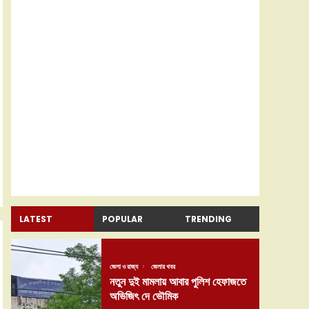
LATEST
POPULAR
TRENDING
জেলা ও রাজ্য
জেলার খবর
নতুন দুই মামলায় আবার পুলিশ হেফাজতে
অভিজিৎ দে ভৌমিক