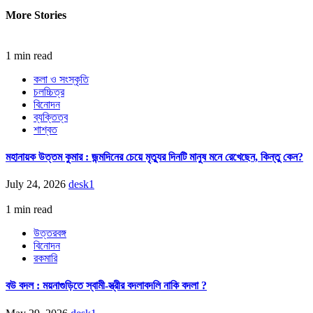
More Stories
1 min read
কলা ও সংস্কৃতি
চলচ্চিত্র
বিনোদন
ব্যক্তিত্ব
শাশ্বত
মহানায়ক উত্তম কুমার : জন্মদিনের চেয়ে মৃত্যুর দিনটি মানুষ মনে রেখেছেন, কিন্তু কেন?
July 24, 2026
desk1
1 min read
উত্তরবঙ্গ
বিনোদন
রকমারি
বউ বদল : ময়নাগুড়িতে স্বামী-স্ত্রীর বদলাবদলি নাকি বদলা ?