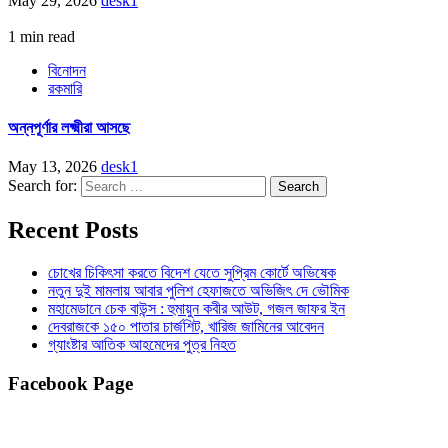
May 29, 2026
desk1
1 min read
বিনোদন
রকমারি
অন্নপূর্ণার লক্ষ্মীরা আসছে
May 13, 2026
desk1
Search for:
Recent Posts
চোখের চিকিৎসা করতে বিদেশ যেতে সুপ্রিম কোর্টে অভিষেক
নতুন দুই মামলায় আবার পুলিশ হেফাজতে অভিজিৎ দে ভৌমিক
মহামেডানে চেক বাউন্স : হুমায়ুন কবীর আউট, গজল জাফর ইন
দেবরাজকে ১৫০ পাতার চার্জশিট, খারিজ জামিনের আবেদন
গ্যাংষ্টার আতিক আহমেদের পুত্র নিহত
Facebook Page