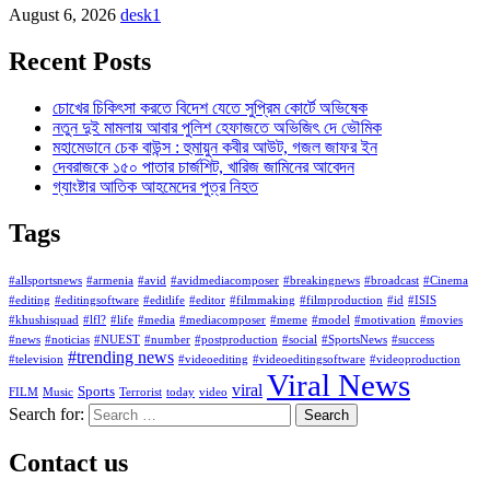
August 6, 2026
desk1
Recent Posts
চোখের চিকিৎসা করতে বিদেশ যেতে সুপ্রিম কোর্টে অভিষেক
নতুন দুই মামলায় আবার পুলিশ হেফাজতে অভিজিৎ দে ভৌমিক
মহামেডানে চেক বাউন্স : হুমায়ুন কবীর আউট, গজল জাফর ইন
দেবরাজকে ১৫০ পাতার চার্জশিট, খারিজ জামিনের আবেদন
গ্যাংষ্টার আতিক আহমেদের পুত্র নিহত
Tags
#allsportsnews
#armenia
#avid
#avidmediacomposer
#breakingnews
#broadcast
#Cinema
#editing
#editingsoftware
#editlife
#editor
#filmmaking
#filmproduction
#id
#ISIS
#khushisquad
#lfl?
#life
#media
#mediacomposer
#meme
#model
#motivation
#movies
#news
#noticias
#NUEST
#number
#postproduction
#social
#SportsNews
#success
#trending news
#television
#videoediting
#videoeditingsoftware
#videoproduction
Viral News
viral
Sports
FILM
Music
Terrorist
today
video
Search for:
Contact us