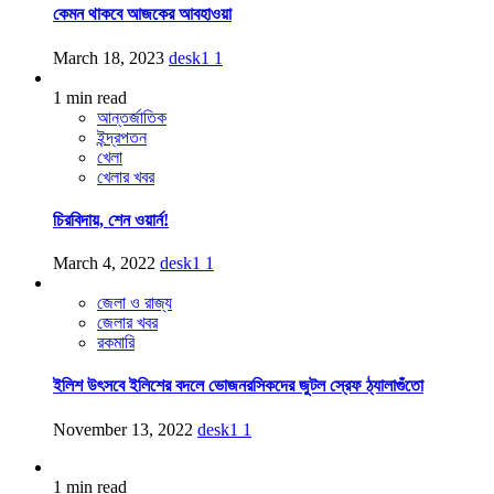
কেমন থাকবে আজকের আবহাওয়া
March 18, 2023
desk1
1
1 min read
আন্তর্জাতিক
ইন্দ্রপতন
খেলা
খেলার খবর
চিরবিদায়, শেন ওয়ার্ন!
March 4, 2022
desk1
1
জেলা ও রাজ্য
জেলার খবর
রকমারি
ইলিশ উৎসবে ইলিশের বদলে ভোজনরসিকদের জুটল স্রেফ ঠ্যালাগুঁতো
November 13, 2022
desk1
1
1 min read