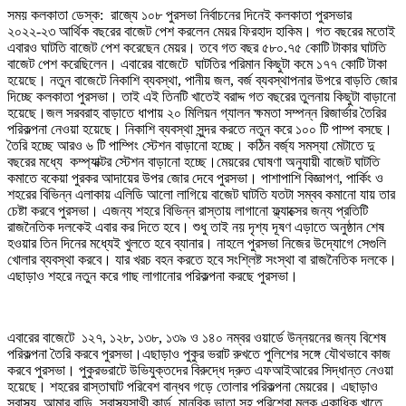
সময় কলকাতা ডেস্ক: রাজ্যে ১০৮ পুরসভা নির্বাচনের দিনেই কলকাতা পুরসভার
২০২২-২৩ আর্থিক বছরের বাজেট পেশ করলেন মেয়র ফিরহাদ হাকিম। গত বছরের মতোই
এবারও ঘাটতি বাজেট পেশ করেছেন মেয়র। তবে গত বছর ৫৮০.৭৫ কোটি টাকার ঘাটতি
বাজেট পেশ করেছিলেন। এবারের বাজেটে ঘাটতির পরিমান কিছুটা কমে ১৭৭ কোটি টাকা
হয়েছে। নতুন বাজেটে নিকাশি ব্যবস্থা, পানীয় জল, বর্জ ব্যবস্থাপনার উপরে বাড়তি জোর
দিচ্ছে কলকাতা পুরসভা। তাই এই তিনটি খাতেই বরাদ্দ গত বছরের তুলনায় কিছুটা বাড়ানো
হয়েছে।জল সরবরাহ বাড়াতে ধাপায় ২০ মিলিয়ন গ্যালন ক্ষমতা সম্পন্ন রিজার্ভার তৈরির
পরিকল্পনা নেওয়া হয়েছে। নিকাশি ব্যবস্থা সুন্দর করতে নতুন করে ১০০ টি পাম্প বসছে।
তৈরি হচ্ছে আরও ৬ টি পাম্পিং স্টেশন বাড়ানো হচ্ছে। কঠিন বর্জ্য সমস্যা মেটাতে দু
বছরের মধ্যে কম্প্যাক্টর স্টেশন বাড়ানো হচ্ছে।
মেয়রের ঘোষণা অনুযায়ী বাজেট ঘাটতি
কমাতে বকেয়া পুরকর আদায়ের উপর জোর দেবে পুরসভা। পাশাপাশি বিজ্ঞাপণ, পার্কিং ও
শহরের বিভিন্ন এলাকায় এলিডি আলো লাগিয়ে বাজেট ঘাটতি যতটা সম্বব কমানো যায় তার
চেষ্টা করবে পুরসভা। এজন্য শহরে বিভিন্ন রাস্তায় লাগানো ফ্ল্যাক্সের জন্য প্রতিটি
রাজনৈতিক দলকেই এবার কর দিতে হবে। শুধু তাই নয় দৃশ্য দূষণ এড়াতে অনুষ্ঠান শেষ
হওয়ার তিন দিনের মধ্যেই খুলতে হবে ব্যানার। নাহলে পুরসভা নিজের উদ্যোগে সেগুলি
খোলার ব্যবস্থা করবে। যার খরচ বহন করতে হবে সংশ্লিষ্ট সংস্থা বা রাজনৈতিক দলকে।
এছাড়াও শহরে নতুন করে গাছ লাগানোর পরিকল্পনা করছে পুরসভা।
এবারের বাজেটে ১২৭, ১২৮, ১৩৮, ১৩৯ ও ১৪০ নম্বর ওয়ার্ডে উন্নয়নের জন্য বিশেষ
পরিকল্পনা তৈরি করবে পুরসভা।এছাড়াও পুকুর ভরাট রুখতে পুলিশের সঙ্গে যৌথভাবে কাজ
করবে পুরসভা। পুকুরভরাটে উভিযুক্তদের বিরুদ্ধে দ্রুত এফআইআরের সিদ্ধান্ত নেওয়া
হয়েছে। শহরের রাস্তাঘাট পরিবেশ বান্ধব গড়ে তোলার পরিকল্পনা মেয়রের। এছাড়াও
স্বাস্থ্য, আমার বাড়ি, স্বাস্থ্যসাথী কার্ড, মানবিক ভাতা সহ পরিশেবা মূলক একাধিক খাতে