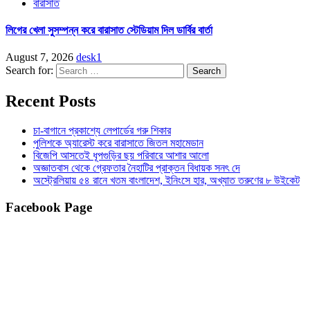
বারাসাত
লিগের খেলা সুসম্পন্ন করে বারাসাত স্টেডিয়াম দিল ডার্বির বার্তা
August 7, 2026
desk1
Search for:
Recent Posts
চা-বাগানে প্রকাশ্যে লেপার্ডের গরু শিকার
পুলিশকে অ্যারেস্ট করে বারাসাতে জিতল মহামেডান
বিজেপি আসতেই ধূপগুড়ির ছয় পরিবারে আশার আলো
অজ্ঞাতবাস থেকে গ্রেফতার নৈহাটির প্রাক্তন বিধায়ক সনৎ দে
অস্ট্রেলিয়ায় ৫৪ রানে খতম বাংলাদেশ, ইনিংসে হার, অখ্যাত তরুণের ৮ উইকেট
Facebook Page