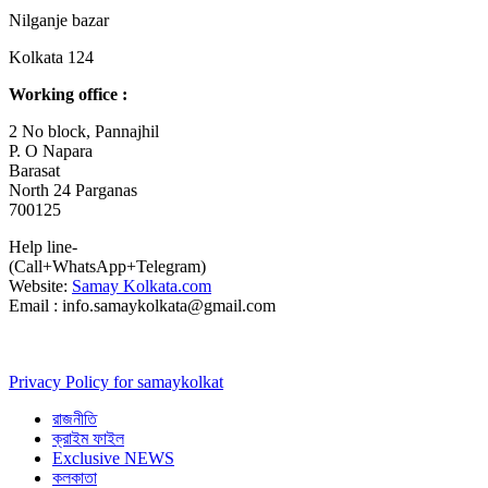
Nilganje bazar
Kolkata 124
Working office :
2 No block, Pannajhil
P. O Napara
Barasat
North 24 Parganas
700125
Help line-
(Call+WhatsApp+Telegram)
Website:
Samay Kolkata.com
Email : info.samaykolkata@gmail.com
Privacy Policy for samaykolkat
রাজনীতি
ক্রাইম ফাইল
Exclusive NEWS
কলকাতা