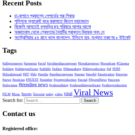
Recent Posts
চা-বাগানে প্রকাশ্যে লেপার্ডের গরু শিকার
পুলিশকে অ্যারেস্ট করে বারাসাতে জিতল মহামেডান
বিজেপি আসতেই ধূপগুড়ির ছয় পরিবারে আশার আলো
অজ্ঞাতবাস থেকে গ্রেফতার নৈহাটির প্রাক্তন বিধায়ক সনৎ দে
অস্ট্রেলিয়ায় ৫৪ রানে খতম বাংলাদেশ, ইনিংসে হার, অখ্যাত তরুণের ৮ উইকেট
Tags
#allsportsnews
#armenia
#avid
#avidmediacomposer
#breakingnews
#broadcast
#Cinema
#editing
#editingsoftware
#editlife
#editor
#filmmaking
#filmproduction
#id
#ISIS
#khushisquad
#lfl?
#life
#media
#mediacomposer
#meme
#model
#motivation
#movies
#news
#noticias
#NUEST
#number
#postproduction
#social
#SportsNews
#success
#trending news
#television
#videoediting
#videoeditingsoftware
#videoproduction
Viral News
viral
Sports
FILM
Music
Terrorist
today
video
Search for:
Contact us
Registered office: