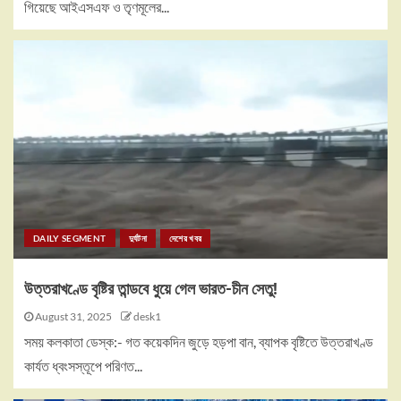
গিয়েছে আইএসএফ ও তৃণমূলের...
DAILY SEGMENT
দুর্ঘটনা
দেশের খবর
উত্তরাখণ্ডে বৃষ্টির তান্ডবে ধুয়ে গেল ভারত-চীন সেতু!
August 31, 2025
desk1
সময় কলকাতা ডেস্ক:- গত কয়েকদিন জুড়ে হড়পা বান, ব্যাপক বৃষ্টিতে উত্তরাখণ্ড
কার্যত ধ্বংসস্তূপে পরিণত...