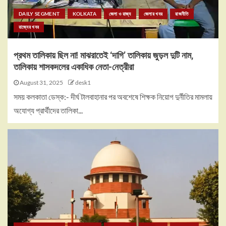
DAILY SEGMENT
KOLKATA
জেলা ও রাজ্য
জেলার খবর
রাজনীতি
রাজ্যের খবর
প্রথম তালিকায় ছিল না! মাঝরাতেই ‘দাগি’ তালিকায় জুড়ল দুটি নাম,
তালিকায় শাসকদলের একাধিক নেতা-নেত্রীরা
August 31, 2025
desk1
সময় কলকাতা ডেস্ক:- দীর্ঘ টালবাহানার পর অবশেষে শিক্ষক নিয়োগ দুর্নীতির মামলায়
অযোগ্য প্রার্থীদের তালিকা...