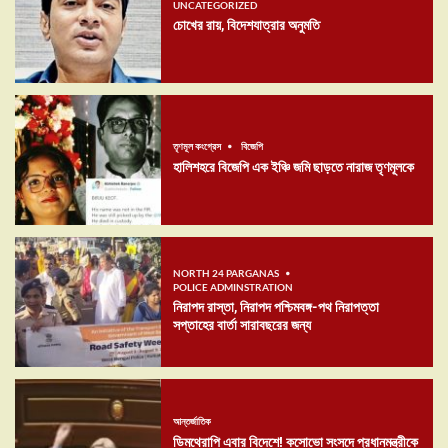
UNCATEGORIZED
চোখের রায়, বিদেশযাত্রার অনুমতি
তৃণমূল কংগ্রেস
বিজেপি
হালিশহরে বিজেপি এক ইঞ্চি জমি ছাড়তে নারাজ তৃণমূলকে
NORTH 24 PARGANAS
POLICE ADMINSTRATION
নিরাপদ রাস্তা, নিরাপদ পশ্চিমবঙ্গ-পথ নিরাপত্তা
সপ্তাহের বার্তা সারাবছরের জন্য
আন্তর্জাতিক
ডিমথেরাপি এবার বিদেশে! কসোভো সংসদে প্রধানমন্ত্রীকে