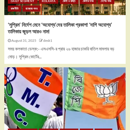
DAILY SEGMENT
KOLKATA
জেলা ও রাজ্য
জেলার খবর
দেশের খবর
রাজনীতি
রাজ্যের খবর
‘সুপ্রিম’ নির্দেশ মেনে ‘অযোগ্য’দের তালিকা প্রকাশ! ‘দাগি অযোগ্য’
তালিকায় জুড়ল আরও নাম!
August 31, 2025
desk1
সময় কলকাতা ডেস্ক:- এসএসসি-র প্রায় ২৬ হাজার চাকরি বাতিল মামলায় বড়
মোড়। সুপ্রিম কোর্টের...