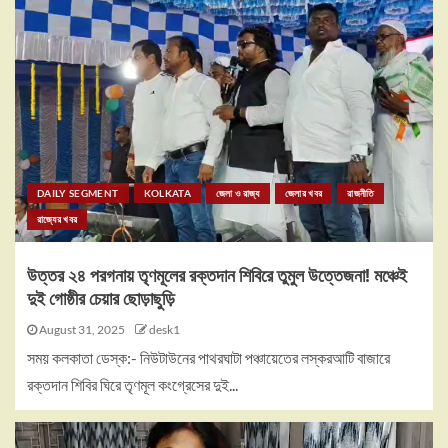
DAILY SEGMENT
KOLKATA
জেলা ও রাজ্য
জেলার খবর
রাজনীতি
রাজ্যের খবর
উত্তর ২৪ পরগনায় তৃণমূলের রক্তদান শিবিরে তুমুল উত্তেজনা! মঞ্চেই
দুই গোষ্ঠীর চেয়ার ছোড়াছুড়ি
August 31, 2025
desk1
সময় কলকাতা ডেস্ক:- নিউটাউনের পাথরঘাটা পঞ্চায়েতের লস্করআটি বাজারে
রক্তদান শিবির ঘিরে তৃণমূল কংগ্রেসের দুই...