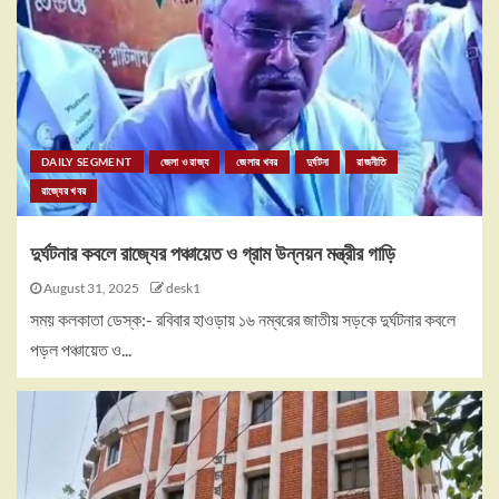
DAILY SEGMENT
জেলা ও রাজ্য
জেলার খবর
দুর্ঘটনা
রাজনীতি
রাজ্যের খবর
দুর্ঘটনার কবলে রাজ্যের পঞ্চায়েত ও গ্রাম উন্নয়ন মন্ত্রীর গাড়ি
August 31, 2025
desk1
সময় কলকাতা ডেস্ক:- রবিবার হাওড়ায় ১৬ নম্বরের জাতীয় সড়কে দুর্ঘটনার কবলে
পড়ল পঞ্চায়েত ও...