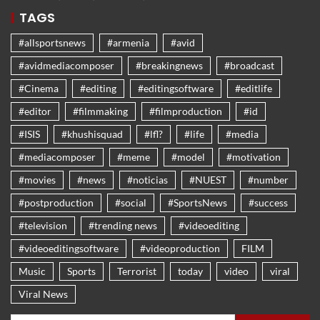
TAGS
#allsportsnews
#armenia
#avid
#avidmediacomposer
#breakingnews
#broadcast
#Cinema
#editing
#editingsoftware
#editlife
#editor
#filmmaking
#filmproduction
#id
#ISIS
#khushisquad
#lfl?
#life
#media
#mediacomposer
#meme
#model
#motivation
#movies
#news
#noticias
#NUEST
#number
#postproduction
#social
#SportsNews
#success
#television
#trending news
#videoediting
#videoeditingsoftware
#videoproduction
FILM
Music
Sports
Terrorist
today
video
viral
Viral News