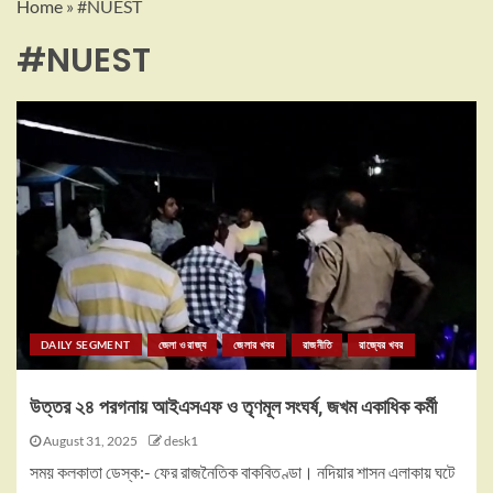
Home
»
#NUEST
#NUEST
DAILY SEGMENT
জেলা ও রাজ্য
জেলার খবর
রাজনীতি
রাজ্যের খবর
উত্তর ২৪ পরগনায় আইএসএফ ও তৃণমূল সংঘর্ষ, জখম একাধিক কর্মী
August 31, 2025
desk1
সময় কলকাতা ডেস্ক:- ফের রাজনৈতিক বাকবিতণ্ডা। নদিয়ার শাসন এলাকায় ঘটে