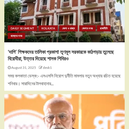
DAILY SEGMENT
KOLKATA
জেলা ও রাজ্য
জেলার খবর
রাজনীতি
রাজ্যের খবর
‘দাগি’ শিক্ষকদের তালিকা প্রকাশ! তৃণমূল সরকারকে কাঠগড়ায় তুলেছে
বিরোধীরা, উত্তর দিয়েছে শাসক শিবিরও
August 31, 2025
desk1
সময় কলকাতা ডেস্ক:- এসএসসি নিয়োগ দুর্নীতি মামলায় নতুন অধ্যায় রচিত হয়েছে
শনিবার। সারাদিনের টালবাহানার...