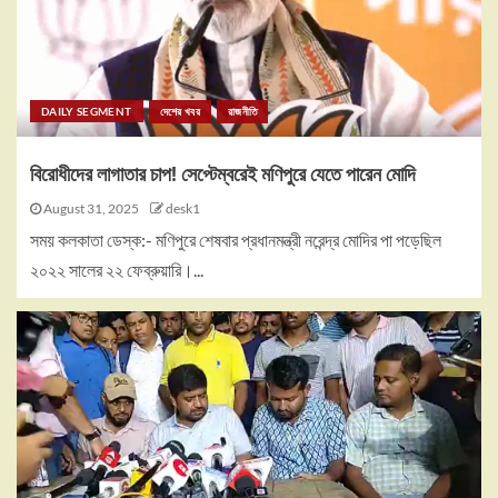
DAILY SEGMENT
দেশের খবর
রাজনীতি
বিরোধীদের লাগাতার চাপ! সেপ্টেম্বরেই মণিপুরে যেতে পারেন মোদি
August 31, 2025
desk1
সময় কলকাতা ডেস্ক:- মণিপুরে শেষবার প্রধানমন্ত্রী নরেন্দ্র মোদির পা পড়েছিল
২০২২ সালের ২২ ফেব্রুয়ারি।...