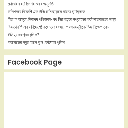
চোখের রায়, বিদেশযাত্রার অনুমতি
হালিশহরে বিজেপি এক ইঞ্চি জমি ছাড়তে নারাজ তৃণমূলকে
নিরাপদ রাস্তা, নিরাপদ পশ্চিমবঙ্গ-পথ নিরাপত্তা সপ্তাহের বার্তা সারাবছরের জন্য
ডিমথেরাপি এবার বিদেশে! কসোভো সংসদে প্রধানমন্ত্রীকে ডিম নিক্ষেপ কোন
ইতিহাসের পুনরাবৃত্তি?
বারাসাতের সবুজ ঘাসে ফুল ফোটালো পুলিশ
Facebook Page