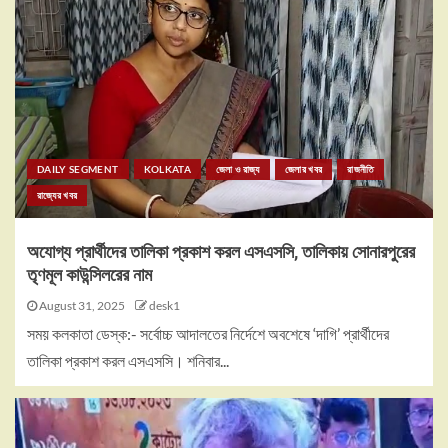
DAILY SEGMENT
KOLKATA
জেলা ও রাজ্য
জেলার খবর
রাজনীতি
রাজ্যের খবর
অযোগ্য প্রার্থীদের তালিকা প্রকাশ করল এসএসসি, তালিকায় সোনারপুরের
তৃণমূল কাউন্সিলরের নাম
August 31, 2025
desk1
সময় কলকাতা ডেস্ক:- সর্বোচ্চ আদালতের নির্দেশে অবশেষে ‘দাগি’ প্রার্থীদের
তালিকা প্রকাশ করল এসএসসি। শনিবার...