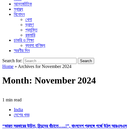
আন্তর্জাতিক
স্বাস্থ্য
বিনোদন
খেলা
ভ্রমণ
প্রযুক্তি
রকমারি
চাকরি ও শিক্ষা
ব্যবসা বাণিজ্য
স্মরণীয় দিন
Search for:
Home
»
Archives for November 2024
Month:
November 2024
1 min read
India
দেশের খবর
“ভারত সরকারের উচিত, হিন্দুদের বাঁচাতে…..!”, বাংলদেশ প্রসঙ্গে গর্জে উঠল আরএসএস