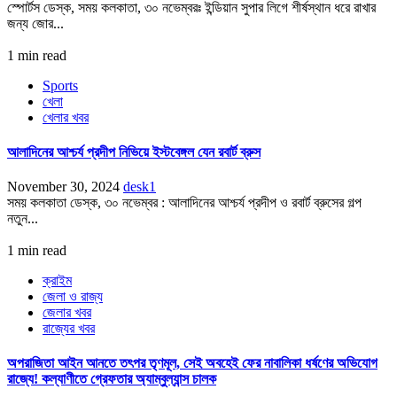
স্পোর্টস ডেস্ক, সময় কলকাতা, ৩০ নভেম্বরঃ ইন্ডিয়ান সুপার লিগে শীর্ষস্থান ধরে রাখার
জন্য জোর...
1 min read
Sports
খেলা
খেলার খবর
আলাদিনের আশ্চর্য প্রদীপ নিভিয়ে ইস্টবেঙ্গল যেন রবার্ট ব্রুস
November 30, 2024
desk1
সময় কলকাতা ডেস্ক, ৩০ নভেম্বর : আলাদিনের আশ্চর্য প্রদীপ ও রবার্ট ব্রুসের গল্প
নতুন...
1 min read
ক্রাইম
জেলা ও রাজ্য
জেলার খবর
রাজ্যের খবর
অপরাজিতা আইন আনতে তৎপর তৃণমূল, সেই অবহেই ফের নাবালিকা ধর্ষণের অভিযোগ
রাজ্যে! কল্যাণীতে গ্রেফতার অ্যাম্বুল্যান্স চালক