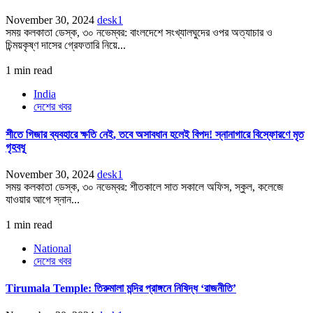
November 30, 2024
desk1
সময় কলকাতা ডেস্ক, ৩০ নভেম্বর: বাংলদেশে সংখ্যালঘুদের ওপর অত্যাচার ও
চিন্ময়কৃষ্ণ দাসের গ্রেফতারি নিয়ে...
1 min read
India
দেশের খবর
শীতে গিজার ব্যবহারে ক্ষতি নেই, তবে অসাবধান হলেই বিপদ! স্নানাগারে বিস্ফোরণে মৃত
গৃহবধূ
November 30, 2024
desk1
সময় কলকাতা ডেস্ক, ৩০ নভেম্বর: শীতকালে সাত সকালে অফিস, স্কুল, কলেজে
যাওয়ার আগে স্নান...
1 min read
National
দেশের খবর
Tirumala Temple: তিরুমালা মন্দির প্রাঙ্গনে নিষিদ্ধ ‘রাজনীতি’