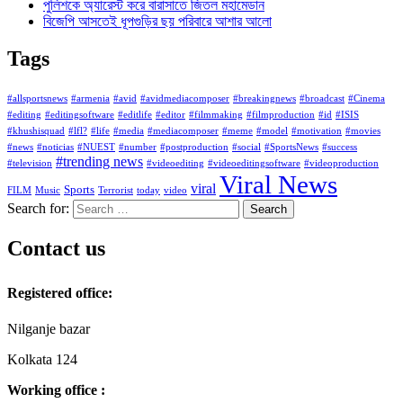
পুলিশকে অ্যারেস্ট করে বারাসাতে জিতল মহামেডান
বিজেপি আসতেই ধূপগুড়ির ছয় পরিবারে আশার আলো
Tags
#allsportsnews
#armenia
#avid
#avidmediacomposer
#breakingnews
#broadcast
#Cinema
#editing
#editingsoftware
#editlife
#editor
#filmmaking
#filmproduction
#id
#ISIS
#khushisquad
#lfl?
#life
#media
#mediacomposer
#meme
#model
#motivation
#movies
#news
#noticias
#NUEST
#number
#postproduction
#social
#SportsNews
#success
#trending news
#television
#videoediting
#videoeditingsoftware
#videoproduction
Viral News
viral
Sports
FILM
Music
Terrorist
today
video
Search for:
Contact us
Registered office:
Nilganje bazar
Kolkata 124
Working office :