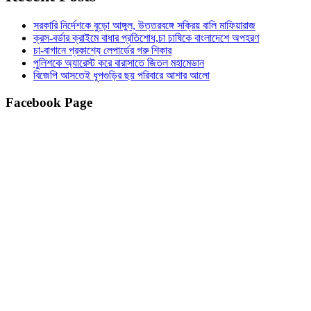
সরকারি নির্দেশকে বুড়ো আঙ্গুল, উত্তরবঙ্গে সক্রিয় বালি মাফিয়ারাজ
ক্রস-বর্ডার ক্রাইমে বাধার প্রতিশোধ,চা চাষিকে বাংলাদেশে অপহরণ
চা-বাগানে প্রকাশ্যে লেপার্ডের গরু শিকার
পুলিশকে অ্যারেস্ট করে বারাসাতে জিতল মহামেডান
বিজেপি আসতেই ধূপগুড়ির ছয় পরিবারে আশার আলো
Facebook Page