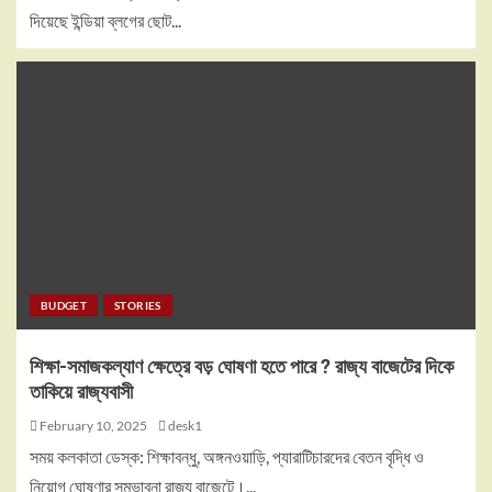
দিয়েছে ইন্ডিয়া ব্লগের ছোট...
BUDGET
STORIES
শিক্ষা-সমাজকল্যাণ ক্ষেত্রে বড় ঘোষণা হতে পারে ? রাজ্য বাজেটের দিকে
তাকিয়ে রাজ্যবাসী
February 10, 2025
desk1
সময় কলকাতা ডেস্ক: শিক্ষাবন্ধু, অঙ্গনওয়াড়ি, প্যারাটিচারদের বেতন বৃদ্ধি ও
নিয়োগ ঘোষণার সম্ভাবনা রাজ্য বাজেটে।...