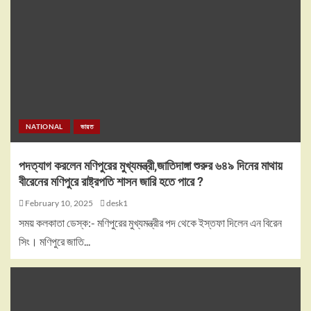
NATIONAL
ভারত
পদত্যাগ করলেন মণিপুরের মুখ্যমন্ত্রী,জাতিদাঙ্গা শুরুর ৬৪৯ দিনের মাথায়
বীরেনের মণিপুরে রাষ্ট্রপতি শাসন জারি হতে পারে ?
February 10, 2025
desk1
সময় কলকাতা ডেস্ক:- মণিপুরের মুখ্যমন্ত্রীর পদ থেকে ইস্তফা দিলেন এন বিরেন
সিং। মণিপুরে জাতি...