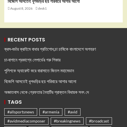
বিজেপি আসতেই ধূপগুড়ির ছয় পরিবারে আশার আলো
August 8, 2026
desk1
RECENT POSTS
ক্রস-বর্ডার ক্রাইমে বাধার প্রতিশোধ,চা চাষিকে বাংলাদেশে অপহরণ
চা-বাগানে প্রকাশ্যে লেপার্ডের গরু শিকার
পুলিশকে অ্যারেস্ট করে বারাসাতে জিতল মহামেডান
বিজেপি আসতেই ধূপগুড়ির ছয় পরিবারে আশার আলো
অজ্ঞাতবাস থেকে গ্রেফতার নৈহাটির প্রাক্তন বিধায়ক সনৎ দে
TAGS
#allsportsnews
#armenia
#avid
#avidmediacomposer
#breakingnews
#broadcast