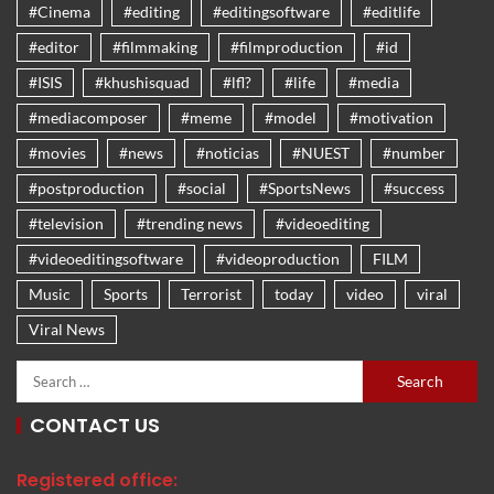
#Cinema
#editing
#editingsoftware
#editlife
#editor
#filmmaking
#filmproduction
#id
#ISIS
#khushisquad
#lfl?
#life
#media
#mediacomposer
#meme
#model
#motivation
#movies
#news
#noticias
#NUEST
#number
#postproduction
#social
#SportsNews
#success
#television
#trending news
#videoediting
#videoeditingsoftware
#videoproduction
FILM
Music
Sports
Terrorist
today
video
viral
Viral News
CONTACT US
Registered office: