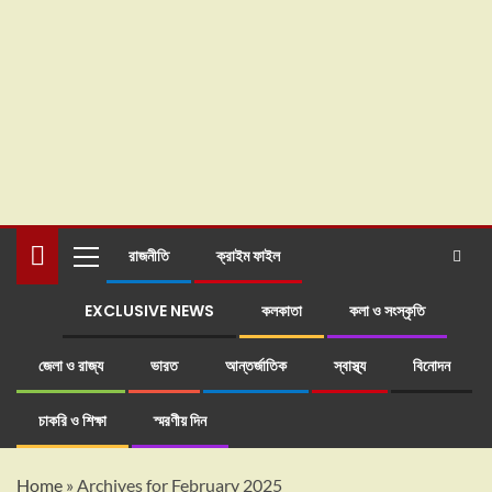
রাজনীতি
ক্রাইম ফাইল
EXCLUSIVE NEWS
কলকাতা
কলা ও সংস্কৃতি
জেলা ও রাজ্য
ভারত
আন্তর্জাতিক
স্বাস্থ্য
বিনোদন
চাকরি ও শিক্ষা
স্মরণীয় দিন
Home
»
Archives for February 2025