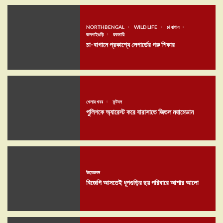
NORTHBENGAL
WILD LIFE
চা বাগান
জলপাইগুড়ি
রকমারি
চা-বাগানে প্রকাশ্যে লেপার্ডের গরু শিকার
খেলার খবর
ফুটবল
পুলিশকে অ্যারেস্ট করে বারাসাতে জিতল মহামেডান
উত্তরবঙ্গ
বিজেপি আসতেই ধূপগুড়ির ছয় পরিবারে আশার আলো