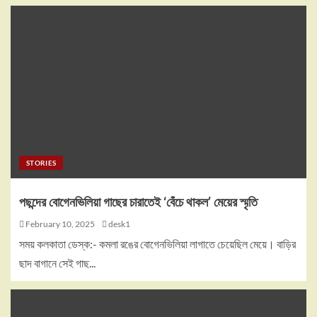
STORIES
পছন্দের বোগেনভিলিয়া গাছের চারাতেই ‘বেঁচে থাকল’ মেয়ের স্মৃতি
February 10, 2025
desk1
সময় কলকাতা ডেস্ক:- কমলা রঙের বোগেনভিলিয়া লাগাতে চেয়েছিল মেয়ে। বাড়ির
ছাদ বাগানে সেই গাছ...