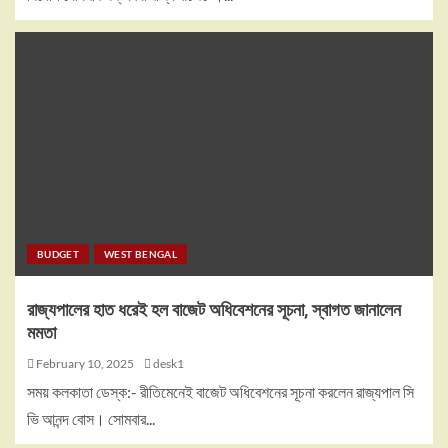
BUDGET
WEST BENGAL
রাজ্যপালের হাত ধরেই হল বাজেট অধিবেশনের সূচনা, স্বাগত জানালেন
মমতা
February 10, 2025
desk1
সময় কলকাতা ডেস্ক:- রীতিমেনেই বাজেট অধিবেশনের সূচনা করলেন রাজ্যপাল সি
ভি আনন্দ বোস। সোমবার...