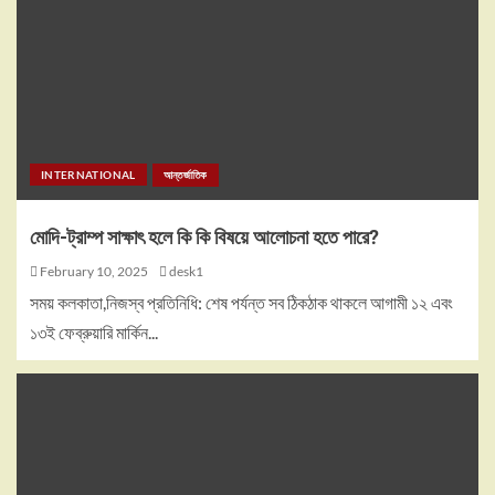
INTERNATIONAL
আন্তর্জাতিক
মোদি-ট্রাম্প সাক্ষাৎ হলে কি কি বিষয়ে আলোচনা হতে পারে?
February 10, 2025
desk1
সময় কলকাতা,নিজস্ব প্রতিনিধি: শেষ পর্যন্ত সব ঠিকঠাক থাকলে আগামী ১২ এবং
১৩ই ফেব্রুয়ারি মার্কিন...