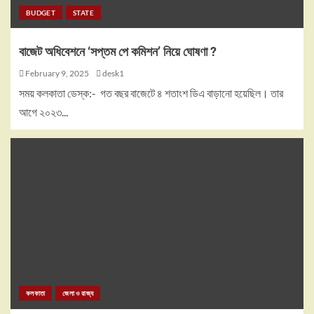
BUDGET
STATE
বাজেট অধিবেশনে ‘সপ্তম পে কমিশন’ নিয়ে ঘোষণা ?
February 9, 2025
desk1
সময় কলকাতা ডেস্ক:- গত বছর বাজেটে ৪ শতাংশ ডিএ বাড়ানো হয়েছিল। তার
আগে ২০২৩...
কলকাতা
জেলা ও রাজ্য