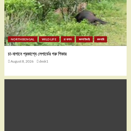
NORTHBENGAL
WILD LIFE
চা বাগান
জলপাইগুড়ি
রকমারি
চা-বাগানে প্রকাশ্যে লেপার্ডের গরু শিকার
August 8, 2026
desk1