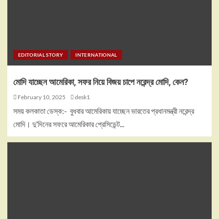
EDITORIAL STORY
INTERNATIONAL
মোদি যাচ্ছেন আমেরিকা, সফর নিয়ে বিজয় চাপে নরেন্দ্র মোদি, কেন?
February 10, 2025
desk1
সময় কলকাতা ডেস্ক:- বুধবার আমেরিকায় যাচ্ছেন ভারতের প্রধানমন্ত্রী নরেন্দ্র
মোদি। দু’দিনের সফরে আমেরিকার প্রেসিডেন্ট...