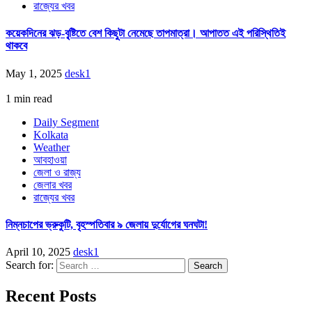
রাজ্যের খবর
কয়েকদিনের ঝড়-বৃ্ষ্টিতে বেশ কিছুটা নেমেছে তাপমাত্রা। আপাতত এই পরিস্থিতিই
থাকবে
May 1, 2025
desk1
1 min read
Daily Segment
Kolkata
Weather
আবহাওয়া
জেলা ও রাজ্য
জেলার খবর
রাজ্যের খবর
নিম্নচাপের ভ্রুকুটি, বৃহস্পতিবার ৯ জেলায় দুর্যোগের ঘনঘটা!
April 10, 2025
desk1
Search for:
Recent Posts