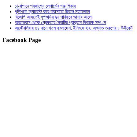
চা-বাগানে প্রকাশ্যে লেপার্ডের গরু শিকার
পুলিশকে অ্যারেস্ট করে বারাসাতে জিতল মহামেডান
বিজেপি আসতেই ধূপগুড়ির ছয় পরিবারে আশার আলো
অজ্ঞাতবাস থেকে গ্রেফতার নৈহাটির প্রাক্তন বিধায়ক সনৎ দে
অস্ট্রেলিয়ায় ৫৪ রানে খতম বাংলাদেশ, ইনিংসে হার, অখ্যাত তরুণের ৮ উইকেট
Facebook Page