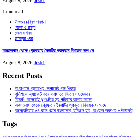
August 8, 2026
desk1
1 min read
উত্তর চব্বিশ পরগনা
জেলা ও রাজ্য
জেলার খবর
রাজ্যের খবর
অজ্ঞাতবাস থেকে গ্রেফতার নৈহাটির প্রাক্তন বিধায়ক সনৎ দে
August 8, 2026
desk1
Recent Posts
চা-বাগানে প্রকাশ্যে লেপার্ডের গরু শিকার
পুলিশকে অ্যারেস্ট করে বারাসাতে জিতল মহামেডান
বিজেপি আসতেই ধূপগুড়ির ছয় পরিবারে আশার আলো
অজ্ঞাতবাস থেকে গ্রেফতার নৈহাটির প্রাক্তন বিধায়ক সনৎ দে
অস্ট্রেলিয়ায় ৫৪ রানে খতম বাংলাদেশ, ইনিংসে হার, অখ্যাত তরুণের ৮ উইকেট
Tags
#allsportsnews
#armenia
#avid
#avidmediacomposer
#breakingnews
#broadcast
#Cinema