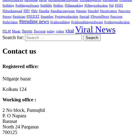
#editing
#editingsoftware
#editlife
#editor
#filmmaking
#filmproduction
#id
#ISIS
#khushisquad
#lfl?
#life
#media
#mediacomposer
#meme
#model
#motivation
#movies
#news
#noticias
#NUEST
#number
#postproduction
#social
#SportsNews
#success
#trending news
#television
#videoediting
#videoeditingsoftware
#videoproduction
Viral News
viral
Sports
FILM
Music
Terrorist
today
video
Search for:
Contact us
Registered office:
Nilganje bazar
Kolkata 124
Working office :
2 No block, Pannajhil
P. O Napara
Barasat
North 24 Parganas
700125