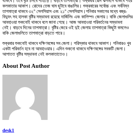
থাকবে। তবে বৃষ্টি চলবে পাহাড়ে। বাড়বে তাপমাত্রা। শুক্রবার রোদ ঝলমলে থাকবে শহর
কলকাতার আকাশ। রোদের তেজ ঘাম ছুটাবে বাঙালির। শুক্রবারের সর্বোচ্চ এবং সর্বনিম্ন
তাপমাত্রা থাকবে ৩২° সেলসিয়াস এবং ২১° সেলসিয়াস।
শনিবার সকালের মধ্যে বজ্র-
বিদ্যুৎ সহ হালকা বৃষ্টির সম্ভাবনা রয়েছে দার্জিলিং এবং কালিম্পং জেলায়। বাকি জেলাগুলির
আবহাওয়া শুকনোই থাকবে বলে জানা গেছে। আজ আবহাওয়া পরিবর্তনের সম্ভাবনা
নেই। বাড়বে দিনের তাপমাত্রা। বৃষ্টির জেরে ওই দুই জেলায় তাপমাত্রা কিছুটা কমলেও
বাকি জেলাগুলিতে তাপমাত্রা বাড়তে পারে।
শুক্রবার শুকনোই থাকবে দক্ষিণবঙ্গের সব জেলা। পরিস্কার থাকবে আকাশ। শনিবারও খুব
একটা পরিবর্তন হবে না আবহাওয়ার। এদিন শুকনো থাকবে দক্ষিণবঙ্গের সবকটি জেলা।
আপাতত বৃষ্টির সম্ভাবনা নেই কলকাতাতেও।
About Post Author
desk1