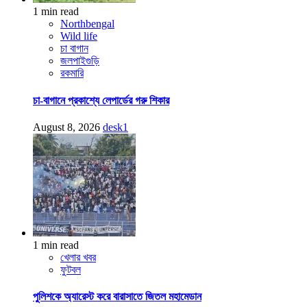
1 min read
Northbengal
Wild life
চা বাগান
জলপাইগুড়ি
রকমারি
চা-বাগানে প্রকাশ্যে লেপার্ডের গরু শিকার
August 8, 2026
desk1
1 min read
খেলার খবর
ফুটবল
পুলিশকে অ্যারেস্ট করে বারাসাতে জিতল মহামেডান