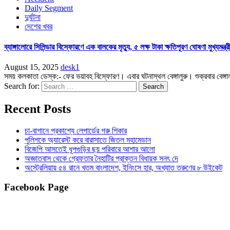
Daily Segment
দুর্ঘটনা
দেশের খবর
ব্যাঙ্গালোরে সিলিন্ডার বিস্ফোরণে এক বালকের মৃত্যু, ৫ লক্ষ টাকা ক্ষতিপূরণ ঘোষণা মুখ্যমন্ত্র
August 15, 2025
desk1
সময় কলকাতা ডেস্ক:- ফের ভয়াবহ বিস্ফোরণ। এবার ঘটনাস্থল বেঙ্গালুরু। শুক্রবার বেঙ্গাল
Search for:
Recent Posts
চা-বাগানে প্রকাশ্যে লেপার্ডের গরু শিকার
পুলিশকে অ্যারেস্ট করে বারাসাতে জিতল মহামেডান
বিজেপি আসতেই ধূপগুড়ির ছয় পরিবারে আশার আলো
অজ্ঞাতবাস থেকে গ্রেফতার নৈহাটির প্রাক্তন বিধায়ক সনৎ দে
অস্ট্রেলিয়ায় ৫৪ রানে খতম বাংলাদেশ, ইনিংসে হার, অখ্যাত তরুণের ৮ উইকেট
Facebook Page