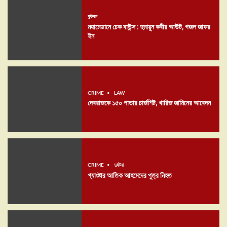
ফুটবল
মহামেডানে চেক বাউন্স : হুমায়ুন কবীর আউট, গজল জাফর
ইন
CRIME
LAW
দেবরাজকে ১৫০ পাতার চার্জশিট, খারিজ জামিনের আবেদন
CRIME
দুর্ঘটনা
গ্যাংষ্টার আতিক আহমেদের পুত্র নিহত