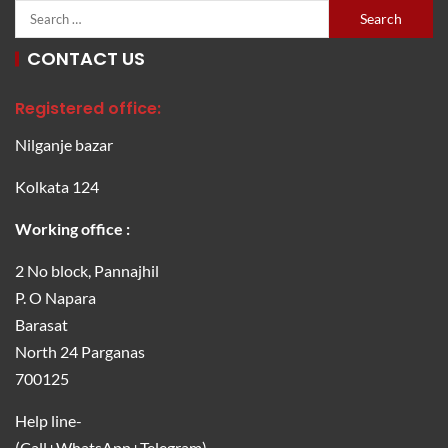
CONTACT US
Registered office:
Nilganje bazar
Kolkata 124
Working office :
2 No block, Pannajhil
P. O Napara
Barasat
North 24 Parganas
700125
Help line-
(Call+WhatsApp+Telegram)