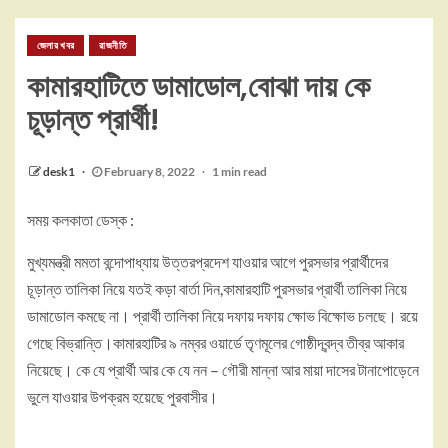
জেলার খবর
রাজনীতি
কামারহাটিতে ডামাডোল,বোঝা দায় কে
চূড়ান্ত প্রার্থী!
desk1
February 8, 2022
1 min read
সময় কলকাতা ডেস্ক :
মুখ্যমন্ত্রী মমতা বন্দোপাধ্যায় উত্তরপ্রদেশ যাওয়ার আগে পুরসভার প্রার্থীদের
চূড়ান্ত তালিকা নিয়ে যতই কড়া বার্তা দিন,কামারহাটি পুরসভার প্রার্থী তালিকা নিয়ে
ডামাডোল কমছে না। প্রার্থী তালিকা নিয়ে দফায় দফায় ক্ষোভ বিক্ষোভ চলছে। রয়ে
গেছে বিভ্রান্তি।কামারহাটির ৯ নম্বর ওয়ার্ডে তৃণমূলের গোষ্ঠীদ্বন্দ্ব তীব্র আকার
নিয়েছে। কে যে প্রার্থী আর কে যে নন – গৌরী মান্না আর মায়া দাসের টানাপোড়েনে
ভুলে যাওয়ার উপক্রম হয়েছে পুরবাসীর।