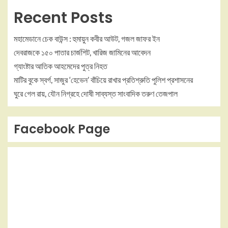
Recent Posts
মহামেডানে চেক বাউন্স : হুমায়ুন কবীর আউট, গজল জাফর ইন
দেবরাজকে ১৫০ পাতার চার্জশিট, খারিজ জামিনের আবেদন
গ্যাংষ্টার আতিক আহমেদের পুত্র নিহত
মাটির বুকে স্বর্গ, সাজুর ‘হেভেন’ বাঁচিয়ে রাখার প্রতিশ্রুতি পুলিশ প্রশাসনের
ঘুরে গেল রায়, যৌন নিগ্রহে দোষী সাব্যস্ত সাংবাদিক তরুণ তেজপাল
Facebook Page