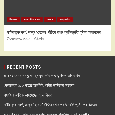
উত্তরবঙ্গ
মানব আগ্রহের খবর
রকমারি
রাজ্যের খবর
মাটির বুকে স্বর্গ, সাজুর ‘হেভেন’ বাঁচিয়ে রাখার প্রতিশ্রুতি পুলিশ প্রশাসনের
August 6, 2026
desk1
RECENT POSTS
মহামেডানে চেক বাউন্স : হুমায়ুন কবীর আউট, গজল জাফর ইন
দেবরাজকে ১৫০ পাতার চার্জশিট, খারিজ জামিনের আবেদন
গ্যাংষ্টার আতিক আহমেদের পুত্র নিহত
মাটির বুকে স্বর্গ, সাজুর ‘হেভেন’ বাঁচিয়ে রাখার প্রতিশ্রুতি পুলিশ প্রশাসনের
ঘুরে গেল রায়, যৌন নিগ্রহে দোষী সাব্যস্ত সাংবাদিক তরুণ তেজপাল