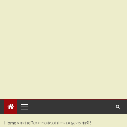
Home
»
কামারহাটিতে ডামাডোল,বোঝা দায় কে চূড়ান্ত প্রার্থী!