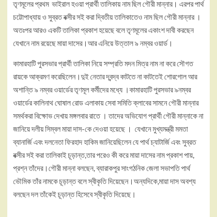
তৃণমূলের প্রথম ভাইরাল হওয়া প্রার্থী তালিকায় নাম ছিল গৌরী মান্নার। এরপর পার্থ
চট্টোপাধ্যায় ও সুব্রত বক্সীর সই করা দ্বিতীয় তালিকাতেও নাম ছিল গৌরী মান্নার ।
অতঃপর আরও একটি তালিকা প্রকাশ হয়েছে বলে তৃণমূলের একাংশ দাবী করছেন
যেখানে নাম রয়েছে মায়া দাসের।আর এনিয়ে উত্তাল ৯ নম্বর ওয়ার্ড।
কামারহাটি পুরসভার প্রার্থী তালিকা নিয়ে সম্প্রতি মদন মিত্র নাম না করে সৌগত
রায়কে আক্রমণ করেছিলেন।দুই নেতার দ্বন্দ্ব কাটতে না কাটতেই শোরগোল আর
অশান্তি ৯ নম্বর ওয়ার্ডের তৃণমূল কর্মীদের মধ্যে ।কামারহাটি পুরসভার ৯নম্বর
ওয়ার্ডের কালিনাথ ঘোষাল রোড এলাকায় সেবা সমিতি ক্লাবের সামনে গৌরী মান্নার
সমর্থকরা বিক্ষোভ দেখায় মঙ্গলবার রাতে । তাদের অভিযোগ প্রার্থী গৌরী মান্নাকে না
জানিয়ে দলীয় সিম্বল মায়া দাস-কে দেওয়া হয়েছে । যেখানে মুখ্যমন্ত্রী মমতা
ব্যানার্জি এবং দলনেতা ফিরহাদ হাকিম জানিয়েছিলেন যে পার্থ চ্যাটার্জি এবং সুব্রত
বক্সীর সই করা তালিকাই চূড়ান্ত,তার পরেও কী করে মায়া দাসের নাম প্রকাশ পায়,
প্রশ্ন তাঁদের।গৌরী মান্না বলছেন, ব্যারাকপুর সাংগঠনিক জেলা সভাপতি পার্থ
ভৌমিক তাঁর নামকে চূড়ান্ত বলে স্বীকৃতি দিয়েছেন।অন্যদিকে,মায়া দাস অবশ্য
বলছেন দল তাঁকেই চূড়ান্ত হিসেবে স্বীকৃতি দিয়েছে।