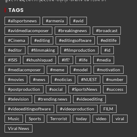
TAGS
#allsportsnews
#armenia
#avid
#avidmediacomposer
#breakingnews
#broadcast
#Cinema
#editing
#editingsoftware
#editlife
#editor
#filmmaking
#filmproduction
#id
#ISIS
#khushisquad
#lfl?
#life
#media
#mediacomposer
#meme
#model
#motivation
#movies
#news
#noticias
#NUEST
#number
#postproduction
#social
#SportsNews
#success
#television
#trending news
#videoediting
#videoeditingsoftware
#videoproduction
FILM
Music
Sports
Terrorist
today
video
viral
Viral News