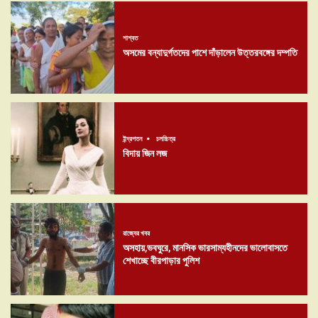
শাশ্বত
অসমের বন্যাদুর্গতদের পাশে দাঁড়ালেন উত্তরবঙ্গের দম্পতি
ইন্দ্রপতন
চলচ্চিত্র
বিদায় জিন লজ
রাজ্যের খবর
অসহায়,ভবঘুরে, মানসিক ভারসাম্যহীনদের ভালোবাসতে
শেখাচ্ছে বীরপাড়ার পুলিশ