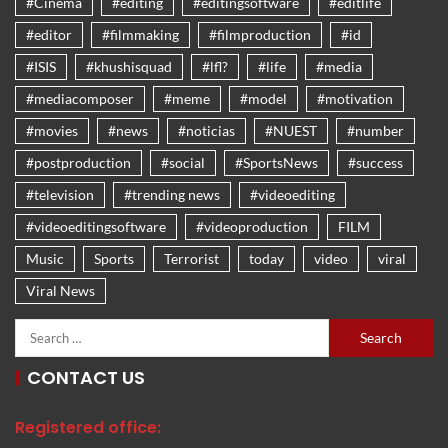
#Cinema
#editing
#editingsoftware
#editlife
#editor
#filmmaking
#filmproduction
#id
#ISIS
#khushisquad
#lfl?
#life
#media
#mediacomposer
#meme
#model
#motivation
#movies
#news
#noticias
#NUEST
#number
#postproduction
#social
#SportsNews
#success
#television
#trending news
#videoediting
#videoeditingsoftware
#videoproduction
FILM
Music
Sports
Terrorist
today
video
viral
Viral News
CONTACT US
Registered office: