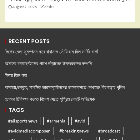
August 7, 2026
desk1
RECENT POSTS
লিগের খেলা সুসম্পন্ন করে বারাসাত স্টেডিয়াম দিল ডার্বির বার্তা
অসমের বন্যাদুর্গতদের পাশে দাঁড়ালেন উত্তরবঙ্গের দম্পতি
বিদায় জিন লজ
অসহায়,ভবঘুরে, মানসিক ভারসাম্যহীনদের ভালোবাসতে শেখাচ্ছে বীরপাড়ার পুলিশ
চোখের চিকিৎসা করতে বিদেশ যেতে সুপ্রিম কোর্টে অভিষেক
TAGS
#allsportsnews
#armenia
#avid
#avidmediacomposer
#breakingnews
#broadcast