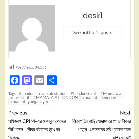
desk1
See author's posts
Post Views:
34,556
Facebook
Mastodon
Email
Share
#London fire at sub station
#LondonGiant
#Mamata at
Tags:
furfure serif
#MAMATA AT LONDON
#mamata benerjee
#mamatagangasagar
Previous
Next
পশ্চিমবঙ্গ CPIM-এর ফেসবুক পেজের
বিচারপতির বাড়ির গুদামঘরে পোড়া টাকার
ডিপি বদল। তীব্র কটাক্ষের মুখে বঙ্গ
পাহাড়! গুদামঘরের ছবি প্রকাশ করল
সিপিএম
সুপ্রিম কোর্ট