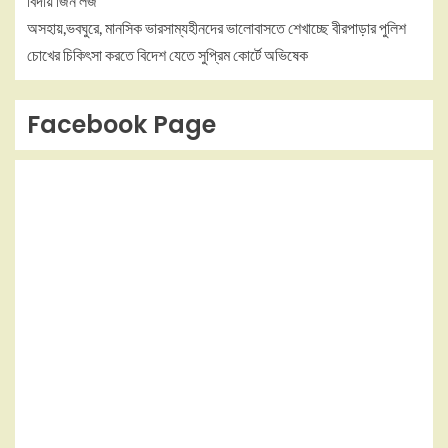
বিদায় জিন লজ
অসহায়,ভবঘুরে, মানসিক ভারসাম্যহীনদের ভালোবাসতে শেখাচ্ছে বীরপাড়ার পুলিশ
চোখের চিকিৎসা করতে বিদেশ যেতে সুপ্রিম কোর্টে অভিষেক
Facebook Page