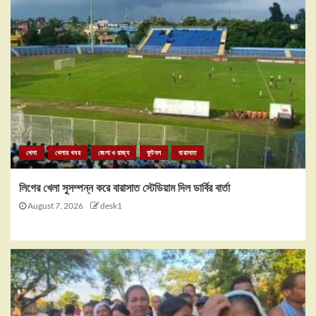
খেলা
খেলার খবর
জেলা ও রাজ্য
ফুটবল
বারাসাত
লিগের খেলা সুসম্পন্ন করে বারাসাত স্টেডিয়াম দিল ডার্বির বার্তা
August 7, 2026
desk1