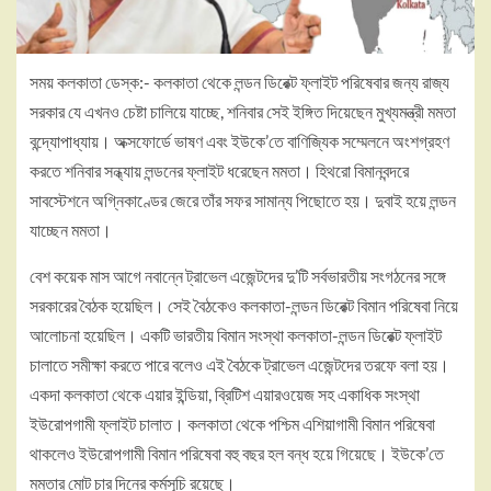
সময় কলকাতা ডেস্ক:- কলকাতা থেকে লন্ড‍ন ডিরেক্ট ফ্লাইট পরিষেবার জন্য রাজ্য
সরকার যে এখনও চেষ্টা চালিয়ে যাচ্ছে, শনিবার সেই ইঙ্গিত দিয়েছেন মুখ্যমন্ত্রী মমতা
বন্দ্যোপাধ্যায়। অক্সফোর্ডে ভাষণ এবং ইউকে’তে বাণিজ্যিক সম্মেলনে অংশগ্রহণ
করতে শনিবার সন্ধ্যায় লন্ডনের ফ্লাইট ধরেছেন মমতা। হিথরো বিমানবন্দরে
সাবস্টেশনে অগ্নিকাণ্ডের জেরে তাঁর সফর সামান্য পিছোতে হয়। দুবাই হয়ে লন্ডন
যাচ্ছেন মমতা।
বেশ কয়েক মাস আগে নবান্নে ট্রাভেল এজেন্টদের দু’টি সর্বভারতীয় সংগঠনের সঙ্গে
সরকারের বৈঠক হয়েছিল। সেই বৈঠকেও কলকাতা-লন্ডন ডিরেক্ট বিমান পরিষেবা নিয়ে
আলোচনা হয়েছিল। একটি ভারতীয় বিমান সংস্থা কলকাতা-লন্ডন ডিরেক্ট ফ্লাইট
চালাতে সমীক্ষা করতে পারে বলেও এই বৈঠকে ট্রাভেল এজেন্টদের তরফে বলা হয়।
একদা কলকাতা থেকে এয়ার ইন্ডিয়া, ব্রিটিশ এয়ারওয়েজ সহ একাধিক সংস্থা
ইউরোপগামী ফ্লাইট চালাত। কলকাতা থেকে পশ্চিম এশিয়াগামী বিমান পরিষেবা
থাকলেও ইউরোপগামী বিমান পরিষেবা বহু বছর হল বন্ধ হয়ে গিয়েছে। ইউকে’তে
মমতার মোট চার দিনের কর্মসূচি রয়েছে।