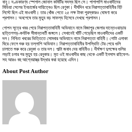
বানু। দণ্ডকারণ্য স্পেশাল জোনাল কমিটির সদস্য ছিল সে। পাশাপাশি মাওবাদীদের
মিডিয়া সেলের ইনচার্জের দায়িত্বেও ছিল রেণুকা। দীর্ঘদিন ধরে নিরাপত্তাবাহিনীর হিট
লিস্টে ছিল এই মাওবাদী। তার খোঁজ পেতে ২৫ লক্ষ টাকা পুরস্কারও ঘোষণা করে
প্রশাসন। অবশেষে তার মৃত্যু বড় সাফল্য হিসেবে দেখছে প্রশাসন।
গোপন সূত্রে খবর পেয়ে নিরাপত্তাবাহিনী অভিযানে নামে বিজাপুর জেলার দান্তেওয়াড়ায়
ছত্তিশগড়-কর্নাটক সীমান্তবর্তী জঙ্গলে। সেখানেই ঘাঁটি গেড়েছিল মাওবাদীদের একটি
দল। নিশ্চিত খবরের ভিত্তিতে সোমবার অভিযানে নামে নিরাপত্তা বাহিনী। গোটা এলাকা
ঘিরে ফেলে শুরু হয় তল্লাশি অভিযান। নিরাপত্তাবাহিনীর উপস্থিতি টের পেয়ে গুলি
চালাতে শুরু করে রেনুকা ও তার দল। পাল্টা জবাব দেয় বাহিনীও। দীর্ঘক্ষণ দুপক্ষের গুলির
লড়াই চলার পর মৃত্যু হয় রেনুকার। মৃত ওই মাওবাদীর কাছ থেকে একটি ইনসাস রাইফেল-
সহ আরও বহু আগ্নেয়াস্ত্র উদ্ধার করা হয়েছে এদিন।
About Post Author