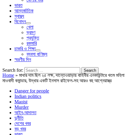
ভারত
আন্তর্জাতিক
স্বাস্থ্য
বিনোদন
খেলা
ভ্রমণ
প্রযুক্তি
রকমারি
চাকরি ও শিক্ষা
ব্যবসা বাণিজ্য
স্মরণীয় দিন
Search for:
Home
»
মাথার দাম ছিল ২৫ লক্ষ, দান্তেওয়াড়ায় বাহিনীর এনকাউন্টারে খতম মহিলা
মাওবাদী কমান্ডার, উদ্ধার একটি ইনসাস রাইফেল-সহ আরও বহু আগ্নেয়াস্ত্র
Danger for people
Indian politics
Maoist
Murder
আইন-আদালত
দুর্নীতি
দেশের খবর
বড় খবর
ভারত