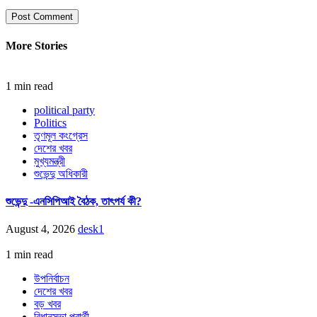
More Stories
1 min read
political party
Politics
তৃণমূল কংগ্রেস
দেশের খবর
মুখ্যমন্ত্রী
শুভেন্দু অধিকারী
শুভেন্দু -এনসিপিআই বৈঠক, তাৎপর্য কী?
August 4, 2026
desk1
1 min read
উপনির্বাচন
দেশের খবর
বড় খবর
বিধানসভা প্রার্থী