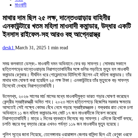
মাওবাদী
মাথার দাম ছিল ২৫ লক্ষ, দান্তেওয়াড়ায় বাহিনীর
এনকাউন্টারে খতম মহিলা মাওবাদী কমান্ডার, উদ্ধার একটি
ইনসাস রাইফেল-সহ আরও বহু আগ্নেয়াস্ত্র
desk1
March 31, 2025
1 min read
সময় কলকাতা ডেস্ক:- মাওবাদী দমন অভিযানে ফের বড় সাফল্য। সোমবার সকালে
ছত্তিশগড়ের দান্তেওয়াড়ায় নিরাপত্তাবাহিনীর সঙ্গে গুলির লড়াইয়ে মৃত্যু হল মাওবাদী
কমান্ডার রেণুকার। দীর্ঘদিন ধরে গোয়েন্দাদের হিটলিস্টে ছিলেন এই মহিলা কমান্ডার। তাঁর
মাথার দাম ঘোষণা করা হয়েছিল ২৫ লক্ষ টাকা। এনকাউন্টারে তাঁর মৃত্যুকে বড় সাফল্য
হিসেবেই দেখছে নিরাপত্তাবাহিনী।
উল্লেখ্য, ২০২৬ সালের মার্চ মাসের মধ্যে মাওবাদীমুক্ত ভারত গড়ার ঘোষণা করেছেন
কেন্দ্রীয় স্বরাষ্ট্রমন্ত্রী অমিত শাহ। ২০২৩ সালে ছত্তিশগড়ে বিজেপির সরকার ক্ষমতায়
আসতেই সেই লক্ষ্যে কোমর বেঁধে নেমে পড়ছে স্বরাষ্ট্রমন্ত্রক। শুক্রবার রাত থেকে চলা
অভিযানে ১১ জন মহিলা কমান্ডার-সহ মোট ১৭ জন মাওবাদীকে নিকেশ করেছে
নিরাপত্তাবাহিনী। মাত্র ২ দিনের ব্যবধানে মিলেছে বড় সাফল্য। এদিকে রিপোর্ট বলছে,
চলতি বছরে শুধু বস্তার রেঞ্জে এখনও পর্যন্ত ১১৯ জন মাওবাদীর মৃত্যু হয়েছে।
পুলিশ সূত্রে জানা গিয়েছে, তেলেঙ্গানার ওয়ারাঙ্গাল জেলার বাসিন্দা ছিল এই রেণুকা ওরফে