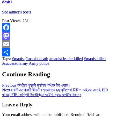
desk1
See author's posts
Post Views:
231
Facebook
Mastodon
Email
Tags:
#maoist
#maoist death
#maoist leader killed
#maoistkilled
Share
#successofarmy
Army
police
Continue Reading
Previous
কাশ্মীরে গৃহবন্দী মুসলিম ধর্মগুরু মীর ওয়াজ?
Next
স্বামী হত্যাকারী মিরাটের মুসকানকে চুমু পুলিশের! ভিডিও ভাইরাল হতেই FIR
দায়ের, FIR সংশ্লিষ্ট ইনস্টাগ্রাম আইডি ব্যবহারকারীর বিরুদ্ধে
Leave a Reply
Your email address will not be published.
Required fields are