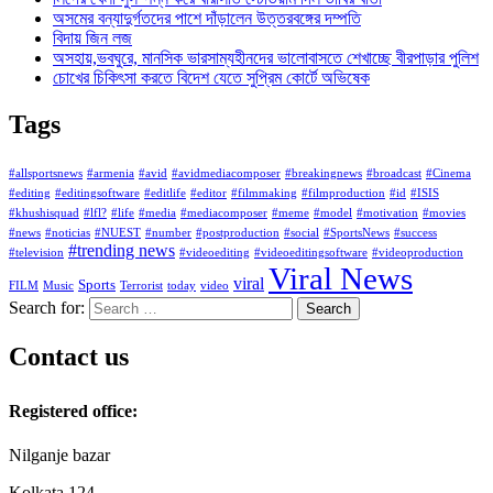
অসমের বন্যাদুর্গতদের পাশে দাঁড়ালেন উত্তরবঙ্গের দম্পতি
বিদায় জিন লজ
অসহায়,ভবঘুরে, মানসিক ভারসাম্যহীনদের ভালোবাসতে শেখাচ্ছে বীরপাড়ার পুলিশ
চোখের চিকিৎসা করতে বিদেশ যেতে সুপ্রিম কোর্টে অভিষেক
Tags
#allsportsnews
#armenia
#avid
#avidmediacomposer
#breakingnews
#broadcast
#Cinema
#editing
#editingsoftware
#editlife
#editor
#filmmaking
#filmproduction
#id
#ISIS
#khushisquad
#lfl?
#life
#media
#mediacomposer
#meme
#model
#motivation
#movies
#news
#noticias
#NUEST
#number
#postproduction
#social
#SportsNews
#success
#trending news
#television
#videoediting
#videoeditingsoftware
#videoproduction
Viral News
viral
Sports
FILM
Music
Terrorist
today
video
Search for:
Contact us
Registered office:
Nilganje bazar
Kolkata 124