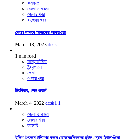
কলকাতা
জেলা ও রাজ্য
জেলার খবর
রাজ্যের খবর
কেমন থাকবে আজকের আবহাওয়া
March 18, 2023
desk1
1
1 min read
আন্তর্জাতিক
ইন্দ্রপতন
খেলা
খেলার খবর
চিরবিদায়, শেন ওয়ার্ন!
March 4, 2022
desk1
1
জেলা ও রাজ্য
জেলার খবর
রকমারি
ইলিশ উৎসবে ইলিশের বদলে ভোজনরসিকদের জুটল স্রেফ ঠ্যালাগুঁতো