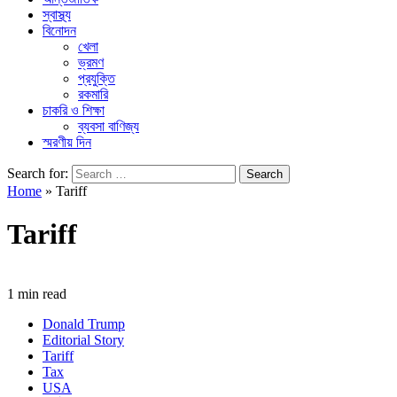
স্বাস্থ্য
বিনোদন
খেলা
ভ্রমণ
প্রযুক্তি
রকমারি
চাকরি ও শিক্ষা
ব্যবসা বাণিজ্য
স্মরণীয় দিন
Search for:
Home
»
Tariff
Tariff
1 min read
Donald Trump
Editorial Story
Tariff
Tax
USA