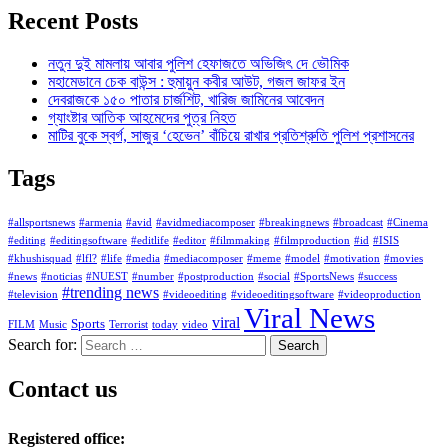
Recent Posts
নতুন দুই মামলায় আবার পুলিশ হেফাজতে অভিজিৎ দে ভৌমিক
মহামেডানে চেক বাউন্স : হুমায়ুন কবীর আউট, গজল জাফর ইন
দেবরাজকে ১৫০ পাতার চার্জশিট, খারিজ জামিনের আবেদন
গ্যাংষ্টার আতিক আহমেদের পুত্র নিহত
মাটির বুকে স্বর্গ, সাজুর ‘হেভেন’ বাঁচিয়ে রাখার প্রতিশ্রুতি পুলিশ প্রশাসনের
Tags
#allsportsnews
#armenia
#avid
#avidmediacomposer
#breakingnews
#broadcast
#Cinema
#editing
#editingsoftware
#editlife
#editor
#filmmaking
#filmproduction
#id
#ISIS
#khushisquad
#lfl?
#life
#media
#mediacomposer
#meme
#model
#motivation
#movies
#news
#noticias
#NUEST
#number
#postproduction
#social
#SportsNews
#success
#trending news
#television
#videoediting
#videoeditingsoftware
#videoproduction
Viral News
viral
Sports
FILM
Music
Terrorist
today
video
Search for:
Contact us
Registered office: