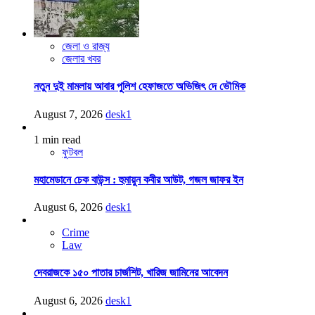
জেলা ও রাজ্য
জেলার খবর
নতুন দুই মামলায় আবার পুলিশ হেফাজতে অভিজিৎ দে ভৌমিক
August 7, 2026
desk1
1 min read
ফুটবল
মহামেডানে চেক বাউন্স : হুমায়ুন কবীর আউট, গজল জাফর ইন
August 6, 2026
desk1
Crime
Law
দেবরাজকে ১৫০ পাতার চার্জশিট, খারিজ জামিনের আবেদন
August 6, 2026
desk1