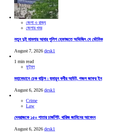
জেলা ও রাজ্য
জেলার খবর
নতুন দুই মামলায় আবার পুলিশ হেফাজতে অভিজিৎ দে ভৌমিক
August 7, 2026
desk1
1 min read
ফুটবল
মহামেডানে চেক বাউন্স : হুমায়ুন কবীর আউট, গজল জাফর ইন
August 6, 2026
desk1
Crime
Law
দেবরাজকে ১৫০ পাতার চার্জশিট, খারিজ জামিনের আবেদন
August 6, 2026
desk1