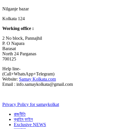
Nilganje bazar
Kolkata 124
Working office :
2 No block, Pannajhil
P. O Napara
Barasat
North 24 Parganas
700125
Help line-
(Call+WhatsApp+Telegram)
Website:
Samay Kolkata.com
Email : info.samaykolkata@gmail.com
Privacy Policy for samaykolkat
রাজনীতি
ক্রাইম ফাইল
Exclusive NEWS