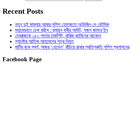
Recent Posts
নতুন দুই মামলায় আবার পুলিশ হেফাজতে অভিজিৎ দে ভৌমিক
মহামেডানে চেক বাউন্স : হুমায়ুন কবীর আউট, গজল জাফর ইন
দেবরাজকে ১৫০ পাতার চার্জশিট, খারিজ জামিনের আবেদন
গ্যাংষ্টার আতিক আহমেদের পুত্র নিহত
মাটির বুকে স্বর্গ, সাজুর ‘হেভেন’ বাঁচিয়ে রাখার প্রতিশ্রুতি পুলিশ প্রশাসনের
Facebook Page