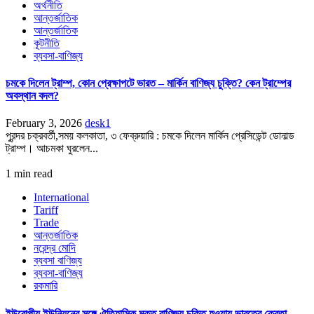
অর্থনীতি
আন্তর্জাতিক
আন্তর্জাতিক
কূটনীতি
ব্যবসা-বাণিজ্য
চমকে দিলেন ট্রাম্প, কোন প্রেক্ষাপটে ভারত – মার্কিন বাণিজ্য চুক্তি? কেন ট্রাম্পের
অবস্থান বদল?
February 3, 2026
desk1
পুরন্দর চক্রবর্তী,সময় কলকাতা, ৩ ফেব্রুয়ারি : চমকে দিলেন মার্কিন প্রেসিডেন্ট ডোনাল্ড
ট্রাম্প। আচমকা ঘুরলেন...
1 min read
International
Tariff
Trade
আন্তর্জাতিক
নরেন্দ্র মোদি
ব্যবসা বাণিজ্য
ব্যবসা-বাণিজ্য
রকমারি
ইউরোপীয় ইউনিয়নের সঙ্গে ঐতিহাসিক মুক্ত বাণিজ্য চুক্তি হওয়ায় ভারতের ক্রেতা-