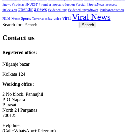
#news
#noticias
#NUEST
#number
#postproduction
#social
#SportsNews
#success
#trending news
#television
#videoediting
#videoeditingsoftware
#videoproduction
Viral News
viral
Sports
FILM
Music
Terrorist
today
video
Search for:
Contact us
Registered office:
Nilganje bazar
Kolkata 124
Working office :
2 No block, Pannajhil
P. O Napara
Barasat
North 24 Parganas
700125
Help line-
(Call+WhatsApp+Telegram)