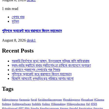
1 min read
খেলার খবর
ফুটবল
পুলিশকে অ্যারেস্ট করে বারাসাতে জিতল মহামেডান
August 8, 2026
desk1
Recent Posts
সরকারি নির্দেশকে বুড়ো আঙ্গুল, উত্তরবঙ্গে সক্রিয় বালি মাফিয়ারাজ
ক্রস-বর্ডার ক্রাইমে বাধার প্রতিশোধ,চা চাষিকে বাংলাদেশে অপহরণ
চা-বাগানে প্রকাশ্যে লেপার্ডের গরু শিকার
পুলিশকে অ্যারেস্ট করে বারাসাতে জিতল মহামেডান
বিজেপি আসতেই ধূপগুড়ির ছয় পরিবারে আশার আলো
Tags
#allsportsnews
#armenia
#avid
#avidmediacomposer
#breakingnews
#broadcast
#Cinema
#editing
#editingsoftware
#editlife
#editor
#filmmaking
#filmproduction
#id
#ISIS
#khushisquad
#lfl?
#life
#media
#mediacomposer
#meme
#model
#motivation
#movies