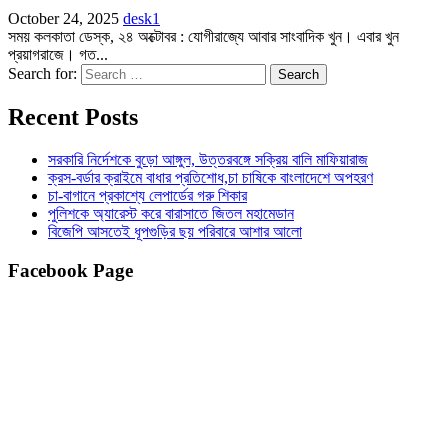
October 24, 2025
desk1
সময় কলকাতা ডেস্ক, ২৪ অক্টোবর : যোগীরাজ্যে আবার সাংবাদিক খুন। এবার খুন
প্রয়াগরাজে। গত...
Search for:
Recent Posts
সরকারি নির্দেশকে বুড়ো আঙ্গুল, উত্তরবঙ্গে সক্রিয় বালি মাফিয়ারাজ
ক্রস-বর্ডার ক্রাইমে বাধার প্রতিশোধ,চা চাষিকে বাংলাদেশে অপহরণ
চা-বাগানে প্রকাশ্যে লেপার্ডের গরু শিকার
পুলিশকে অ্যারেস্ট করে বারাসাতে জিতল মহামেডান
বিজেপি আসতেই ধূপগুড়ির ছয় পরিবারে আশার আলো
Facebook Page