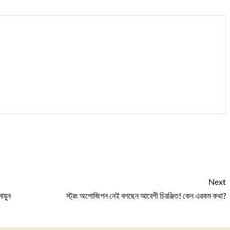
Next
ায়ুন
স্ট্রং অপোজিশন নেই বলছেন আবেগী চিরঞ্জিত! কেন এরকম কথা?