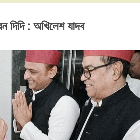
েন দিদি : অখিলেশ যাদব