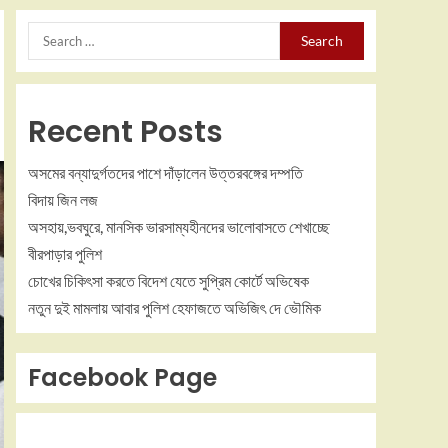
Recent Posts
অসমের বন্যাদুর্গতদের পাশে দাঁড়ালেন উত্তরবঙ্গের দম্পতি
বিদায় জিন লজ
অসহায়,ভবঘুরে, মানসিক ভারসাম্যহীনদের ভালোবাসতে শেখাচ্ছে
বীরপাড়ার পুলিশ
চোখের চিকিৎসা করতে বিদেশ যেতে সুপ্রিম কোর্টে অভিষেক
নতুন দুই মামলায় আবার পুলিশ হেফাজতে অভিজিৎ দে ভৌমিক
Facebook Page