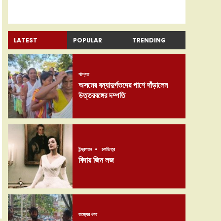
LATEST
POPULAR
TRENDING
শাশ্বত
অসমের বন্যাদুর্গতদের পাশে দাঁড়ালেন
উত্তরবঙ্গের দম্পতি
ইন্দ্রপতন
চলচ্চিত্র
বিদায় জিন লজ
রাজ্যের খবর