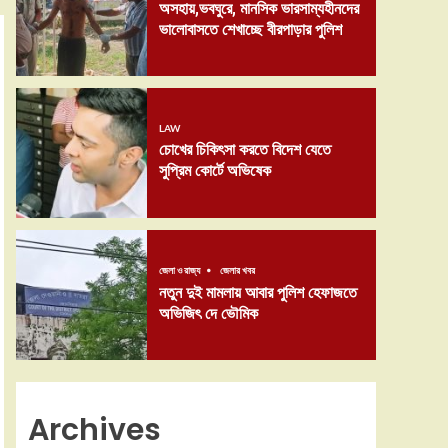
অসহায়,ভবঘুরে, মানসিক ভারসাম্যহীনদের
ভালোবাসতে শেখাচ্ছে বীরপাড়ার পুলিশ
LAW
চোখের চিকিৎসা করতে বিদেশ যেতে
সুপ্রিম কোর্টে অভিষেক
জেলা ও রাজ্য
জেলার খবর
নতুন দুই মামলায় আবার পুলিশ হেফাজতে
অভিজিৎ দে ভৌমিক
Archives