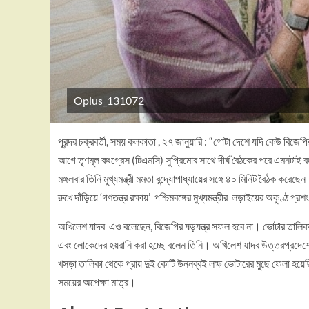
Oplus_131072
পুরন্দর চক্রবর্তী, সময় কলকাতা , ২৭ জানুয়ারি : “গোটা দেশে যদি কেউ বিজেপ
আগে তৃণমূল কংগ্রেস (টিএমসি) সুপ্রিমোর সাথে দীর্ঘ বৈঠকের পরে এমনটাই বল
মঙ্গলবার তিনি মুখ্যমন্ত্রী মমতা বন্দ্যোপাধ্যায়ের সঙ্গে ৪০ মিনিট বৈঠক করেছে
রুখে দাঁড়িয়ে ‘গণতন্ত্র রক্ষায়’ পশ্চিমবঙ্গের মুখ্যমন্ত্রীর লড়াইয়ের অকুণ্ঠ প্
অখিলেশ যাদব এও বলেছেন, বিজেপির ষড়যন্ত্র সফল হবে না। ভোটার তালিকার
এবং লোকেদের হয়রানি করা হচ্ছে বলেন তিনি। অখিলেশ যাদব উত্তরপ্রদেশ
খসড়া তালিকা থেকে প্রায় দুই কোটি উননব্বই লক্ষ ভোটারের মুছে ফেলা হয
সময়ের অপেক্ষা মাত্র।