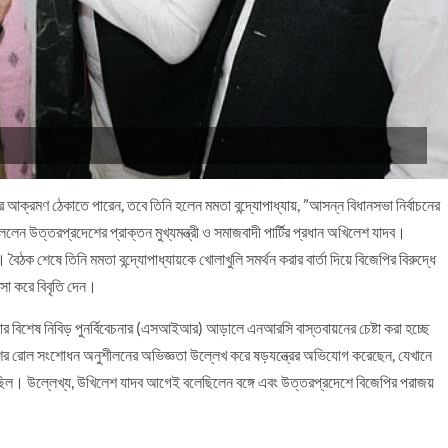
ির আক্রমণ ঠেকাতে পারেন, তবে তিনি হলেন মমতা বন্দ্যোপাধ্যায়, ”আসন্ন বিধানসভা নির্বাচনের
লেন উত্তরপ্রদেশের প্রাক্তন মুখ্যমন্ত্রী ও সমাজবাদী পার্টির প্রধান অখিলেশ যাদব।
ন। বৈঠক শেষে তিনি মমতা বন্দ্যোপাধ্যায়কে খোলাখুলি সমর্থন করার বার্তা দিয়ে বিজেপির বিরুদ্ধে
রশংসা করে বিবৃতি দেন।
 বিশেষ নিবিড় পুনর্বিবেচনার (এসআইআর) আড়ালে এনআরসি বাস্তবায়নের চেষ্টা করা হচ্ছে
ের রোল সংশোধন অনুশীলনের অভিজ্ঞতা উল্লেখ করে ষড়যন্ত্রের অভিযোগ করেছেন, যেখানে
়েছিল। উল্লেখ্য, উখিলেশ যাদব আগেই বলেছিলেন বঙ্গে এবং উত্তরপ্রদেশে বিজেপির পরাজয়