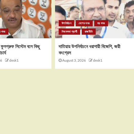
উপনির্বাচন
দেশের খবর
বড় খবর
র খবর
বিধানসভা প্রার্থী
রাজনীতি
 ফুলপ্রুফ সিস্টেম বলে কিছু
দাতিয়ায় উপনির্বাচনে ধরাশায়ী বিজেপি, জয়ী
চার্য
কংগ্রেস
26
desk1
August 3, 2026
desk1