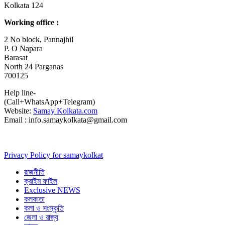
Kolkata 124
Working office :
2 No block, Pannajhil
P. O Napara
Barasat
North 24 Parganas
700125
Help line-
(Call+WhatsApp+Telegram)
Website:
Samay Kolkata.com
Email : info.samaykolkata@gmail.com
Privacy Policy for samaykolkat
রাজনীতি
ক্রাইম ফাইল
Exclusive NEWS
কলকাতা
কলা ও সংস্কৃতি
জেলা ও রাজ্য