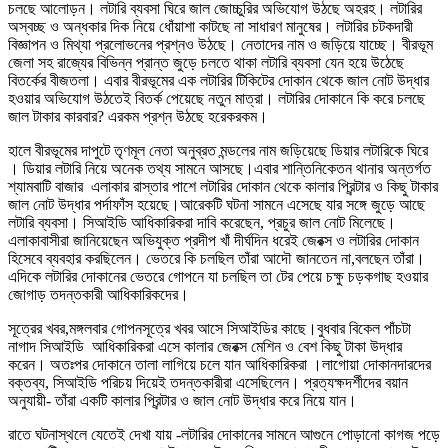
চলছে আলোড়ন। লটারি ব্যবসা ঘিরে জাল জোচ্চুরির অভিযোগ উঠছে অহরহ। লটারির
অস্বচ্ছ ও অন্ধকার দিক নিয়ে ধোঁয়াশা কাটছে না সাধারণ মানুষের। লটারির চটকদারী
বিজ্ঞাপন ও মিথ্যা প্রলোভনের প্রশ্নও উঠছে। নেতাদের নাম ও জড়িয়ে যাচ্ছে। বীরভূম
জেলা সহ রাজ্যের বিভিন্ন প্রান্ত জুড়ে চলতে থাকা লটারি ব্যবসা যেন হয়ে উঠেছে
বিতর্কের বীজতলা। এবার বীরভূমের এক লটারির টিকিটের দোকান থেকে জাল নোট উদ্ধার
হওয়ার অভিযোগ উঠতেই বিতর্ক পেয়েছে নতুন মাত্রা। লটারির দোকানে কি করে চলছে
জাল টাকার কারবার? এরকম প্রশ্ন উঠছে হরেকরকম।
হালে বীরভূমের দাপুটে তৃণমূল নেতা অনুব্রত মন্ডলের নাম জড়িয়েছে ডিয়ার লটারিকে ঘিরে
। ডিয়ার লটারি নিয়ে অনেক তথ্য সামনে আসছে।এবার শান্তিনিকেতন থানার অন্তর্গত
শ্যামবাটি বাজার এলাকার রাস্তার পাশে লটারির দোকান থেকে কালার প্রিন্টার ও কিছু টাকার
জাল নোট উদ্ধার পর্দাফাঁস হয়েছে।আরেকটি ঘটনা সামনে এসেছে যার সঙ্গে জুড়ে আছে
লটারি ব্যবসা। সিআইডি আধিকারিকরা দাবি করেছেন, প্রচুর জাল নোট মিলেছে।
এলাকাবাসীরা জানিয়েছেন অভিযুক্ত প্রদীপ খাঁ দীর্ঘদিন ধরেই জেরক্স ও লটারির দোকান
হিসেবে ব্যবহার করছিলেন। ভেতরে কি চলছিল তাঁরা আদৌ জানতেন না,বলছেন তাঁরা।
এদিকে লটারির দোকানের ভেতরে গোপনে যা চলছিল তা টের পেয়ে চক্ষু চড়কগাছ হওয়ার
জোগাড় তদন্তকারী আধিকারিকদের।
সূত্রের খবর,মঙ্গলবার গোপনসূত্রে খবর আসে সিআইডির কাছে।বুধবার বিকেল পাঁচটা
নাগাদ সিআইডি আধিকারিকরা এসে কালার জেরক্স মেশিন ও বেশ কিছু টাকা উদ্ধার
করেন। অতঃপর দোকানে তালা লাগিয়ে চলে যান আধিকারিকরা ।লাগোয়া দোকানদারদের
বক্তব্য, সিআইডি পরিচয় দিয়েই তদন্তকারীরা এসেছিলেন। প্রত্যক্ষদর্শীদের বয়ান
অনুযায়ী- তাঁরা একটি কালার প্রিন্টার ও জাল নোট উদ্ধার করে নিয়ে যান।
রাতে ঘটনাস্থলে যেতেই দেখা যায় -লটারির দোকানের সামনে আগুনে পোড়ানো কাগজ পড়ে