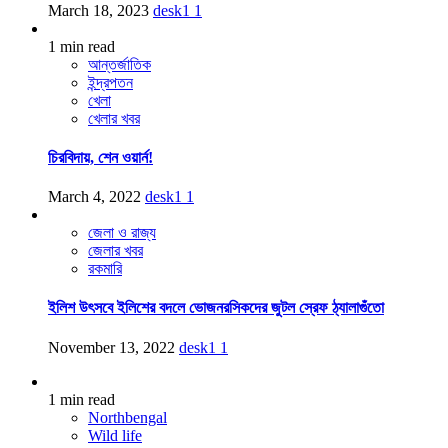
March 18, 2023
desk1
1
1 min read
আন্তর্জাতিক
ইন্দ্রপতন
খেলা
খেলার খবর
চিরবিদায়, শেন ওয়ার্ন!
March 4, 2022
desk1
1
জেলা ও রাজ্য
জেলার খবর
রকমারি
ইলিশ উৎসবে ইলিশের বদলে ভোজনরসিকদের জুটল স্রেফ ঠ্যালাগুঁতো
November 13, 2022
desk1
1
1 min read
Northbengal
Wild life