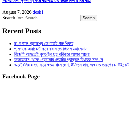
লিগের খেলা সুসম্পন্ন করে বারাসাত স্টেডিয়াম দিল ডার্বির বার্তা
August 7, 2026
desk1
Search for:
Recent Posts
চা-বাগানে প্রকাশ্যে লেপার্ডের গরু শিকার
পুলিশকে অ্যারেস্ট করে বারাসাতে জিতল মহামেডান
বিজেপি আসতেই ধূপগুড়ির ছয় পরিবারে আশার আলো
অজ্ঞাতবাস থেকে গ্রেফতার নৈহাটির প্রাক্তন বিধায়ক সনৎ দে
অস্ট্রেলিয়ায় ৫৪ রানে খতম বাংলাদেশ, ইনিংসে হার, অখ্যাত তরুণের ৮ উইকেট
Facebook Page