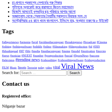
চা-বাগানে প্রকাশ্যে লেপার্ডের গরু শিকার
পুলিশকে অ্যারেস্ট করে বারাসাতে জিতল মহামেডান
বিজেপি আসতেই ধূপগুড়ির ছয় পরিবারে আশার আলো
অজ্ঞাতবাস থেকে গ্রেফতার নৈহাটির প্রাক্তন বিধায়ক সনৎ দে
অস্ট্রেলিয়ায় ৫৪ রানে খতম বাংলাদেশ, ইনিংসে হার, অখ্যাত তরুণের ৮ উইকেট
Tags
#allsportsnews
#armenia
#avid
#avidmediacomposer
#breakingnews
#broadcast
#Cinema
#editing
#editingsoftware
#editlife
#editor
#filmmaking
#filmproduction
#id
#ISIS
#khushisquad
#lfl?
#life
#media
#mediacomposer
#meme
#model
#motivation
#movies
#news
#noticias
#NUEST
#number
#postproduction
#social
#SportsNews
#success
#trending news
#television
#videoediting
#videoeditingsoftware
#videoproduction
Viral News
viral
Sports
FILM
Music
Terrorist
today
video
Search for:
Contact us
Registered office:
Nilganje bazar