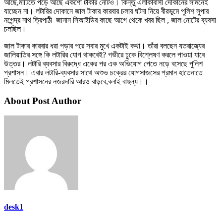
আছে,মাটিতে পড়ে আছে একশো টাকার নোটও। কিন্তু এলাকাবাসী দোকানের সামনেই
যাচ্ছেন না। লটারির দোকানে জাল টাকার কারবার চলার ঘটনা নিয়ে বীরভূমে পুলিশ সুপার
নগেন্দ্র নাথ ত্রিপাঠী জানান সিআইডির কাছে আগে থেকে খবর ছিল , জাল নোটের ব্যবসা
চলছিল।
জাল টাকার কারবার ধরা পড়ার পরে সবার মুখে একটাই কথা। তাঁরা বলছেন যতরাজ্যের
জালিয়াতির সঙ্গে কি লটারির যোগ থাকবেই? গভীরে ঢুকে বিশ্লেষণ করলে পাওয়া যাবে
উত্তর। লটারি ব্যবসার বিরুদ্ধে একের পর এক অভিযোগ পেতে নড়ে বসেছে পুলিশ
প্রশাসন। এবার লটারি-ব্যবসার সাথে অশুভ চক্রের যোগসাজসের প্রমান হাতেনাতে
মিলতেই প্রশাসনের নজরদারি আরও বাড়বে,বলাই বাহুল্য।।
About Post Author
desk1