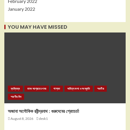
February 2022
January 2022
YOU MAY HAVE MISSED
ব্যক্তিত্ব
মানব আগ্রহের খবর
শাশ্বত
সাহিত্য কলা ও সংস্কৃতি
স্মরণীয়
স্মরণীয় দিন
অজানা অলৌকিক রবীন্দ্রনাথ : গুরুদেবের প্রেতচর্চা
August 8, 2026
desk1