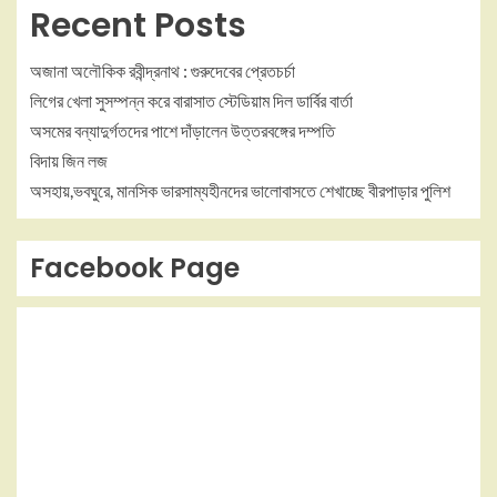
Recent Posts
অজানা অলৌকিক রবীন্দ্রনাথ : গুরুদেবের প্রেতচর্চা
লিগের খেলা সুসম্পন্ন করে বারাসাত স্টেডিয়াম দিল ডার্বির বার্তা
অসমের বন্যাদুর্গতদের পাশে দাঁড়ালেন উত্তরবঙ্গের দম্পতি
বিদায় জিন লজ
অসহায়,ভবঘুরে, মানসিক ভারসাম্যহীনদের ভালোবাসতে শেখাচ্ছে বীরপাড়ার পুলিশ
Facebook Page