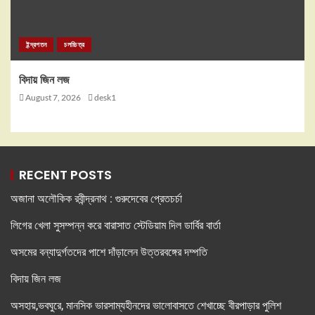
ইন্দ্রপতন
চলচ্চিত্র
বিদায় জিন লজ
August 7, 2026
desk1
RECENT POSTS
অজানা অলৌকিক রবীন্দ্রনাথ : গুরুদেবের প্রেতচর্চা
লিগের খেলা সুসম্পন্ন করে বারাসাত স্টেডিয়াম দিল ডার্বির বার্তা
অসমের বন্যাদুর্গতদের পাশে দাঁড়ালেন উত্তরবঙ্গের দম্পতি
বিদায় জিন লজ
অসহায়,ভবঘুরে, মানসিক ভারসাম্যহীনদের ভালোবাসতে শেখাচ্ছে বীরপাড়ার পুলিশ