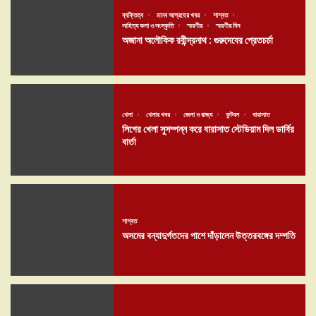
ব্যক্তিত্ব
মানব আগ্রহের খবর
শাশ্বত
সাহিত্য কলা ও সংস্কৃতি
স্মরণীয়
স্মরণীয় দিন
অজানা অলৌকিক রবীন্দ্রনাথ : গুরুদেবের প্রেতচর্চা
খেলা
খেলার খবর
জেলা ও রাজ্য
ফুটবল
বারাসাত
লিগের খেলা সুসম্পন্ন করে বারাসাত স্টেডিয়াম দিল ডার্বির
বার্তা
শাশ্বত
অসমের বন্যাদুর্গতদের পাশে দাঁড়ালেন উত্তরবঙ্গের দম্পতি