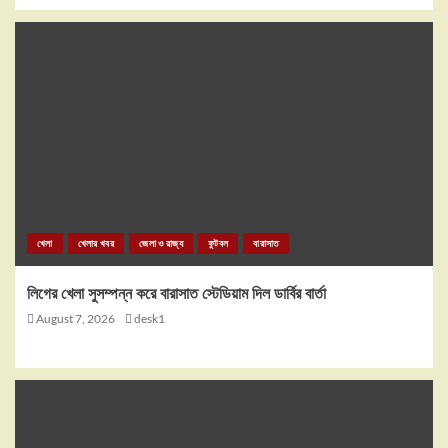
খেলা
খেলার খবর
জেলা ও রাজ্য
ফুটবল
বারাসাত
লিগের খেলা সুসম্পন্ন করে বারাসাত স্টেডিয়াম দিল ডার্বির বার্তা
August 7, 2026
desk1