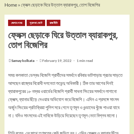
Home
»
ফ্লেক্স ছেড়াকে ঘিরে উত্তাল ব্যারাকপুর, তোপ বিজেপির
জেলার খবর
পুরসভা ভোট
রাজনীতি
ফ্লেক্স ছেড়াকে ঘিরে উত্তাল ব্যারাকপুর,
তোপ বিজেপির
Samay kolkata
February 19, 2022
1 min read
সময় কলকাতা ডেস্কঃ বিজেপি প্রার্থীদের সমর্থনে রবিবার ভাটপাড়ায় প্রচার সাড়তে
আসছেন রাজ্যের বিরোধী দলনেতা শুভেন্দু অধিকারী। ঠিক তার আগের দিনই
ব্যারাকপুরের ১৮ নম্বর ওয়ার্ডের বিজেপি প্রার্থী সাধনা সিংয়ের সমর্থনে লাগানো
ফ্লেক্স, ব্যানার ছিঁড়ে দেওয়ার অভিযোগ করে বিজেপি। এদিন এ প্রসঙ্গে সাংসদ
অর্জুন সিংয়ের প্রতিক্রিয়া পুলিশ সরে গেলে তৃণমূল ও গুন্ডাদের খুঁজে পাওয়া যাবে
না। যদিও সাংসদের এই দাবিকে উড়িয়ে দিয়েছেন তৃণমূল নেতা বিপ্লব মালো।
তিনি বলেন, এর সাথে তৃণমূলের কেউ জড়িত নন। এদিন ফ্লেক্স ও ব্যানার ছিঁড়ে