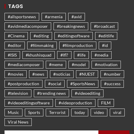
TAGS
#allsportsnews
#armenia
#avid
#avidmediacomposer
#breakingnews
#broadcast
#Cinema
#editing
#editingsoftware
#editlife
#editor
#filmmaking
#filmproduction
#id
#ISIS
#khushisquad
#lfl?
#life
#media
#mediacomposer
#meme
#model
#motivation
#movies
#news
#noticias
#NUEST
#number
#postproduction
#social
#SportsNews
#success
#television
#trending news
#videoediting
#videoeditingsoftware
#videoproduction
FILM
Music
Sports
Terrorist
today
video
viral
Viral News