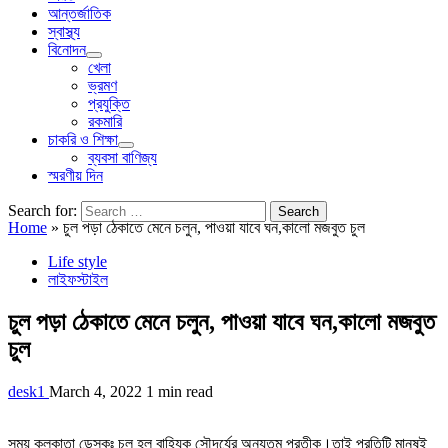
আন্তর্জাতিক
স্বাস্থ্য
বিনোদন
খেলা
ভ্রমণ
প্রযুক্তি
রকমারি
চাকরি ও শিক্ষা
ব্যবসা বাণিজ্য
স্মরণীয় দিন
Search for:
Home
»
চুল পড়া ঠেকাতে মেনে চলুন, পাওয়া যাবে ঘন,কালো মজবুত চুল
Life style
লাইফস্টাইল
চুল পড়া ঠেকাতে মেনে চলুন, পাওয়া যাবে ঘন,কালো মজবুত
চুল
desk1
March 4, 2022
1 min read
সময় কলকাতা ডেস্কঃ চুল হল বাহ্যিক সৌন্দর্যের অন্যতম প্রতীক।তাই প্রতিটি মানুষই