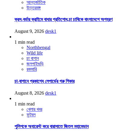
আন্তর্জাতিক
উত্তরবঙ্গ
ক্রস-বর্ডার ক্রাইমে বাধার প্রতিশোধ,চা চাষিকে বাংলাদেশে অপহরণ
August 9, 2026
desk1
1 min read
Northbengal
Wild life
চা বাগান
জলপাইগুড়ি
রকমারি
চা-বাগানে প্রকাশ্যে লেপার্ডের গরু শিকার
August 8, 2026
desk1
1 min read
খেলার খবর
ফুটবল
পুলিশকে অ্যারেস্ট করে বারাসাতে জিতল মহামেডান