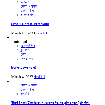
কলকাতা
জেলা ও রাজ্য
জেলার খবর
রাজ্যের খবর
কেমন থাকবে আজকের আবহাওয়া
March 18, 2023
desk1
1
1 min read
আন্তর্জাতিক
ইন্দ্রপতন
খেলা
খেলার খবর
চিরবিদায়, শেন ওয়ার্ন!
March 4, 2022
desk1
1
জেলা ও রাজ্য
জেলার খবর
রকমারি
ইলিশ উৎসবে ইলিশের বদলে ভোজনরসিকদের জুটল স্রেফ ঠ্যালাগুঁতো