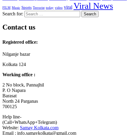
Viral News
viral
Sports
FILM
Music
Terrorist
today
video
Search for:
Contact us
Registered office:
Nilganje bazar
Kolkata 124
Working office :
2 No block, Pannajhil
P. O Napara
Barasat
North 24 Parganas
700125
Help line-
(Call+WhatsApp+Telegram)
Website:
Samay Kolkata.com
Email : info.samaykolkata@gmail.com