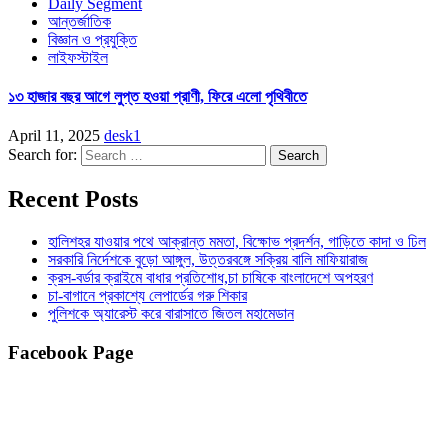
Daily Segment
আন্তর্জাতিক
বিজ্ঞান ও প্রযুক্তি
লাইফস্টাইল
১৩ হাজার বছর আগে লুপ্ত হওয়া প্রাণী, ফিরে এলো পৃথিবীতে
April 11, 2025
desk1
Search for:
Recent Posts
হালিশহর যাওয়ার পথে আক্রান্ত মমতা, বিক্ষোভ প্রদর্শন, গাড়িতে কাদা ও ঢিল
সরকারি নির্দেশকে বুড়ো আঙ্গুল, উত্তরবঙ্গে সক্রিয় বালি মাফিয়ারাজ
ক্রস-বর্ডার ক্রাইমে বাধার প্রতিশোধ,চা চাষিকে বাংলাদেশে অপহরণ
চা-বাগানে প্রকাশ্যে লেপার্ডের গরু শিকার
পুলিশকে অ্যারেস্ট করে বারাসাতে জিতল মহামেডান
Facebook Page