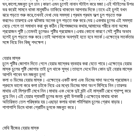
ঘন,কালো,মজবুত চুল চান।কারণ এমন চুলেই নানান স্টাইল করে মজা।এই স্টাইলের উপর
ভর করেই সামনে থাকা মানুষটিও তাকিয়ে থাকবেন আপনার দিকে।তবে এই চুলই যখন
ঝরে পড়তে শুরু করে,তখনই দেখা দেয় সমস্যা।প্রথম প্রথম অল্প চুল পড়তে শুরু
করলেও তারপরে এক ঝটকায় অনেক চুল পড়তে শুরু করে দেয়।একবার চুলের এই সমস্যা
বেড়ে গেলে তা সমাধান করা খুব কঠিন।বিশেষজ্ঞদের কথায়,আমাদের শরীরে নানা অঙ্গের
প্রয়োজন পুষ্টি।তেমনই চুলেরও পুষ্টির প্রয়োজন।এবার কোনো কারণে সেই পুষ্টির অভাব
হলেই চুল পড়তে শুরু করে।তাই আপনাকে অবশ্যই হতে হবে সতর্ক।এক্ষেত্রে সতর্কতার
সঙ্গে নিয়ে নিন কিছু পদক্ষেপ।
হেয়ার মাস্ক
চুলে পুষ্টির জোগান দিতে গেলে হেয়ার মাস্কের ব্যবহার করা যেতে পারে।এক্ষেত্রে হেয়ার
মাস্ক চুলের পুষ্টি জোগায় তাই চুল থাকে সুস্থ।তাহলে দেখে নিন কোন দুই হেয়ার মাস্কে
আপনি পাবেন ঘন মজবুত চুল!
কলা ও ডিমের হেয়ার মাস্ক। এক্ষেত্রে একটি কলা এবং ডিমের সাদা অংশের প্রয়োজন।
প্রথমে ভালো করে কলা চটকে নিয়ে এর মধ্যে ডিমের সাদা অংশ মিশিয়ে নিন।তারপর
মাথায় এই মিশ্রণটি মেখে নিন।মাথায় এক থেকে দুই ঘন্টা এই মাস্কটি রেখে শ্যাম্পু করে
ধুয়ে নিন।এই হেয়ার প্যাকটি চুলের জন্য খুবই উপকারী।এক্ষেত্রে মাথায় থাকা
অতিরিক্ত তেল পরিষ্কার হয়।এছাড়া কলায় থাকা পটাশিয়াম চুলের গ্রোথ বাড়ায়।
পাশাপাশি ডিমে থাকা প্রোটিন চুলকে মজবুত করে।
মেথি বীজের হেয়ার মাস্ক