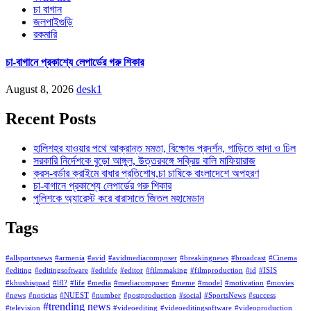
চা বাগান
জলপাইগুড়ি
রকমারি
চা-বাগানে প্রকাশ্যে লেপার্ডের গরু শিকার
August 8, 2026
desk1
Recent Posts
হালিশহর যাওয়ার পথে আক্রান্ত মমতা, বিক্ষোভ প্রদর্শন, গাড়িতে কাদা ও ঢিল
সরকারি নির্দেশকে বুড়ো আঙ্গুল, উত্তরবঙ্গে সক্রিয় বালি মাফিয়ারাজ
ক্রস-বর্ডার ক্রাইমে বাধার প্রতিশোধ,চা চাষিকে বাংলাদেশে অপহরণ
চা-বাগানে প্রকাশ্যে লেপার্ডের গরু শিকার
পুলিশকে অ্যারেস্ট করে বারাসাতে জিতল মহামেডান
Tags
#allsportsnews
#armenia
#avid
#avidmediacomposer
#breakingnews
#broadcast
#Cinema
#editing
#editingsoftware
#editlife
#editor
#filmmaking
#filmproduction
#id
#ISIS
#khushisquad
#lfl?
#life
#media
#mediacomposer
#meme
#model
#motivation
#movies
#news
#noticias
#NUEST
#number
#postproduction
#social
#SportsNews
#success
#trending news
#television
#videoediting
#videoeditingsoftware
#videoproduction