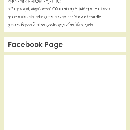
গ্যাংষ্টার আতিক আহমেদের পুত্র নিহত
মাটির বুকে স্বর্গ, সাজুর ‘হেভেন’ বাঁচিয়ে রাখার প্রতিশ্রুতি পুলিশ প্রশাসনের
ঘুরে গেল রায়, যৌন নিগ্রহে দোষী সাব্যস্ত সাংবাদিক তরুণ তেজপাল
কৃষকদের বিদ্যুৎবাহী তারের ব্যবহারে মৃত্যু হাতির, উঠছে প্রশ্ন
Facebook Page