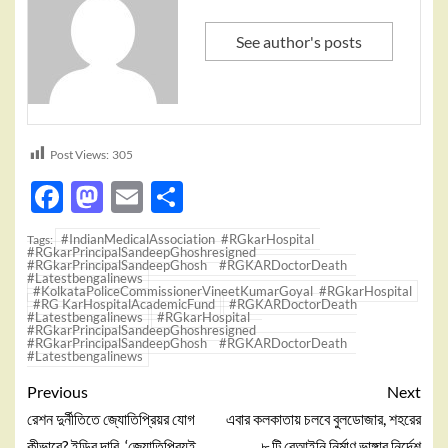
See author's posts
Post Views:
305
Facebook
Mastodon
Email
Share
#IndianMedicalAssociation #RGkarHospital
Tags:
#RGkarPrincipalSandeepGhoshresigned
#RGkarPrincipalSandeepGhosh #RGKARDoctorDeath
#Latestbengalinews
#KolkataPoliceCommissionerVineetKumarGoyal #RGkarHospital
#RG KarHospitalAcademicFund
#RGKARDoctorDeath
#Latestbengalinews
#RGkarHospital
#RGkarPrincipalSandeepGhoshresigned
#RGkarPrincipalSandeepGhosh #RGKARDoctorDeath
#Latestbengalinews
Previous
Next
রেশন দুর্নীতিতে জ্যোতিপ্রিয়র যোগ
এবার কলকাতায় চলবে বুলডোজার, শহরের
কীভাবে? ইডির দাবি, ‘জ্যোতিপ্রিয়ই
৮ টি বেআইনি নির্মাণ ভাঙ্গার নির্দেশ