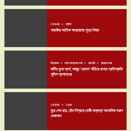
CRIME
দুর্ঘটনা
গ্যাংষ্টার আতিক আহমেদের পুত্র নিহত
উত্তরবঙ্গ
মানব আগ্রহের খবর
রকমারি
রাজ্যের খবর
মাটির বুকে স্বর্গ, সাজুর ‘হেভেন’ বাঁচিয়ে রাখার প্রতিশ্রুতি
পুলিশ প্রশাসনের
CRIME
LAW
ঘুরে গেল রায়, যৌন নিগ্রহে দোষী সাব্যস্ত সাংবাদিক তরুণ
তেজপাল