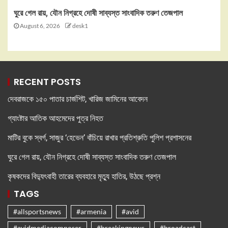
ঘুরে গেল রায়, যৌন নিগ্রহে দোষী সাব্যস্ত সাংবাদিক তরুণ তেজপাল
August 6, 2026
desk1
RECENT POSTS
দেবরাজকে ১৫০ পাতার চার্জশিট, খারিজ জামিনের আবেদন
গ্যাংষ্টার আতিক আহমেদের পুত্র নিহত
মাটির বুকে স্বর্গ, সাজুর ‘হেভেন’ বাঁচিয়ে রাখার প্রতিশ্রুতি পুলিশ প্রশাসনের
ঘুরে গেল রায়, যৌন নিগ্রহে দোষী সাব্যস্ত সাংবাদিক তরুণ তেজপাল
কৃষকদের বিদ্যুৎবাহী তারের ব্যবহারে মৃত্যু হাতির, উঠছে প্রশ্ন
TAGS
#allsportsnews
#armenia
#avid
#avidmediacomposer
#breakingnews
#broadcast