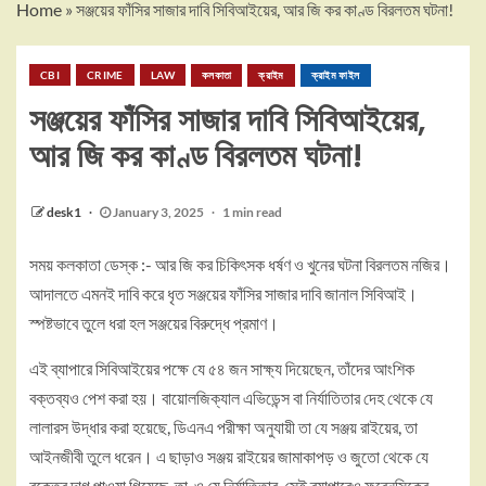
Home
»
সঞ্জয়ের ফাঁসির সাজার দাবি সিবিআইয়ের, আর জি কর কাণ্ড বিরলতম ঘটনা!
CBI
CRIME
LAW
কলকাতা
ক্রাইম
ক্রাইম ফাইল
সঞ্জয়ের ফাঁসির সাজার দাবি সিবিআইয়ের,
আর জি কর কাণ্ড বিরলতম ঘটনা!
desk1
January 3, 2025
1 min read
সময় কলকাতা ডেস্ক :- আর জি কর চিকিৎসক ধর্ষণ ও খুনের ঘটনা বিরলতম নজির।
আদালতে এমনই দাবি করে ধৃত সঞ্জয়ের ফাঁসির সাজার দাবি জানাল সিবিআই।
স্পষ্টভাবে তুলে ধরা হল সঞ্জয়ের বিরুদ্ধে প্রমাণ।
এই ব্যাপারে সিবিআইয়ের পক্ষে যে ৫৪ জন সাক্ষ্য দিয়েছেন, তাঁদের আংশিক
বক্তব্যও পেশ করা হয়। বায়োলজিক্যাল এভিডেন্স বা নির্যাতিতার দেহ থেকে যে
লালারস উদ্ধার করা হয়েছে, ডিএনএ পরীক্ষা অনুযায়ী তা যে সঞ্জয় রাইয়ের, তা
আইনজীবী তুলে ধরেন। এ ছাড়াও সঞ্জয় রাইয়ের জামাকাপড় ও জুতো থেকে যে
রক্তের দাগ পাওয়া গিয়েছে, তা-ও যে নির্যাতিতার, সেই ব্যাপারেও ফরেনসিকের