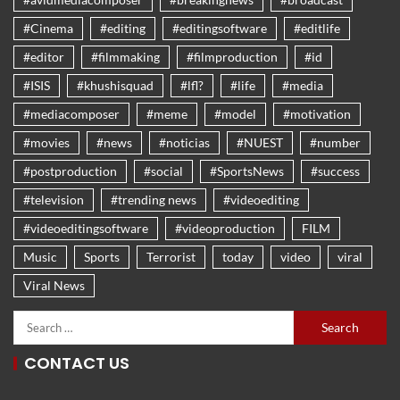
#Cinema
#editing
#editingsoftware
#editlife
#editor
#filmmaking
#filmproduction
#id
#ISIS
#khushisquad
#lfl?
#life
#media
#mediacomposer
#meme
#model
#motivation
#movies
#news
#noticias
#NUEST
#number
#postproduction
#social
#SportsNews
#success
#television
#trending news
#videoediting
#videoeditingsoftware
#videoproduction
FILM
Music
Sports
Terrorist
today
video
viral
Viral News
CONTACT US