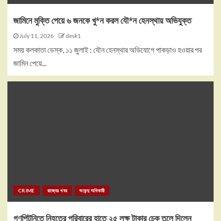
জামিনে মুক্তি পেয়ে ৬ জনকে খু*ন করল যৌ*ন হেনস্থায় অভিযুক্ত
July 11, 2026
desk1
সময় কলকাতা ডেস্ক, ১১ জুলাই : যৌন হেনস্থার অভিযোগে পাকড়াও হওয়ার পর
জামিন পেয়ে...
CRIME
রাজ্যের খবর
শুভেন্দু অধিকারী
গণপিটুনিতে নিহতের পরিবারের হাতে ২৫ লক্ষ টাকার চেক তুলে দিলেন