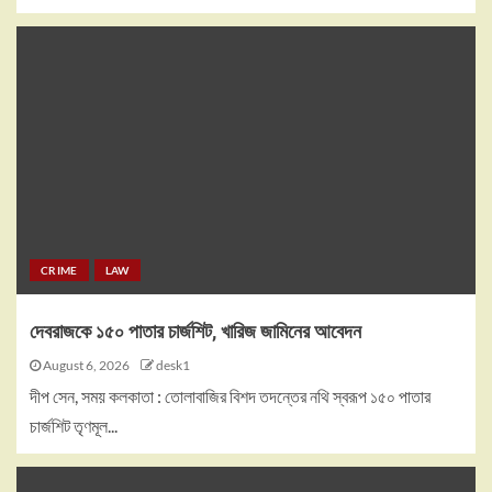
CRIME
LAW
দেবরাজকে ১৫০ পাতার চার্জশিট, খারিজ জামিনের আবেদন
August 6, 2026
desk1
দীপ সেন, সময় কলকাতা : তোলাবাজির বিশদ তদন্তের নথি স্বরূপ ১৫০ পাতার
চার্জশিট তৃণমূল...