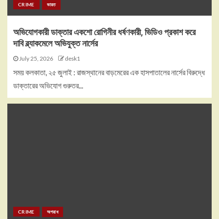
CRIME
ভারত
অভিযোগকারী ডাক্তার একশো রোগিনীর ধর্ষণকারী, ভিডিও প্রকাশ করে
দাবি ব্ল্যাকমেলে অভিযুক্ত নার্সের
July 25, 2026
desk1
সময় কলকাতা, ২৫ জুলাই : রাজস্থানের বাড়মেরের এক হাসপাতালের নার্সের বিরুদ্ধে
ডাক্তারের অভিযোগ গুরুতর...
CRIME
অপরাধ