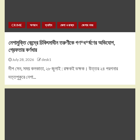
CRIME
অপরাধ
ক্রাইম
জেলা ও রাজ্য
জেলার খবর
নেশামুক্তি কেন্দ্রে চিকিৎসাধীন তরুণীকে গণ*ধ*র্ষণের অভিযোগ,
গ্রেফতার কর্ণধার
July 28, 2026
desk1
দীপ সেন, সময় কলকাতা, ২৮ জুলাই : রক্ষকই ভক্ষক। উত্তর ২৪ পরগনার
দত্তপুকুরে নেশা...