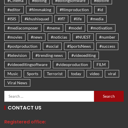
#Cinema
#editing
#editingsoftware
#editlife
#editor
#filmmaking
#filmproduction
#id
#ISIS
#khushisquad
#lfl?
#life
#media
#mediacomposer
#meme
#model
#motivation
#movies
#news
#noticias
#NUEST
#number
#postproduction
#social
#SportsNews
#success
#television
#trending news
#videoediting
#videoeditingsoftware
#videoproduction
FILM
Music
Sports
Terrorist
today
video
viral
Viral News
CONTACT US
Registered office: