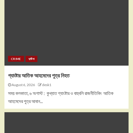
CRIME
দুর্ঘটনা
গ্যাংষ্টার আতিক আহমেদের পুত্র নিহত
August 6, 2026
desk1
সময় কলকাতা, ৬ অগাস্ট : কুখ্যাত গ্যাংষ্টার ও বাহুবলি রাজনীতিবিদ আতিক
আহমেদের পুত্র আবান...