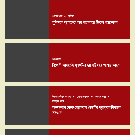
খেলার খবর
ফুটবল
পুলিশকে অ্যারেস্ট করে বারাসাতে জিতল মহামেডান
উত্তরবঙ্গ
বিজেপি আসতেই ধূপগুড়ির ছয় পরিবারে আশার আলো
উত্তর চব্বিশ পরগনা
জেলা ও রাজ্য
জেলার খবর
রাজ্যের খবর
অজ্ঞাতবাস থেকে গ্রেফতার নৈহাটির প্রাক্তন বিধায়ক
সনৎ দে