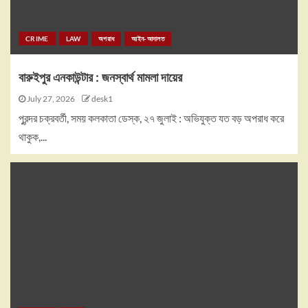
CRIME
LAW
অপরাধ
আইন-আদালত
বারুইপুর এনকাউন্টার : জনস্বার্থ মামলা দায়ের
July 27, 2026
desk1
পুরন্দর চক্রবর্তী, সময় কলকাতা ডেস্ক, ২৭ জুলাই : অভিযুক্ত যত বড় অপরাধ করে
থাকুক,...