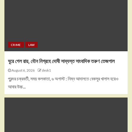
CRIME
LAW
ঘুরে গেল রায়, যৌন নিগ্রহে দোষী সাব্যস্ত সাংবাদিক তরুণ তেজপাল
August 6, 2026
desk1
পুরন্দর চক্রবর্তী, সময় কলকাতা, ৬ অগাস্ট : নিম্ন আদালতে বেকসুর খালাস হয়েও
আবার উচ্চ...