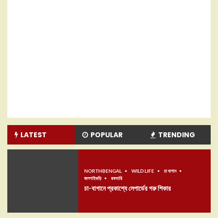
LATEST
POPULAR
TRENDING
NORTHBENGAL
WILD LIFE
চা বাগান
জলপাইগুড়ি
রকমারি
চা-বাগানে প্রকাশ্যে লেপার্ডের গরু শিকার