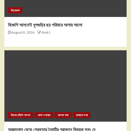
উত্তরবঙ্গ
বিজেপি আসতেই ধূপগুড়ির ছয় পরিবারে আশার আলো
August 8, 2026
desk1
উত্তর চব্বিশ পরগনা
জেলা ও রাজ্য
জেলার খবর
রাজ্যের খবর
অজ্ঞাতবাস থেকে গ্রেফতার নৈহাটির প্রাক্তন বিধায়ক সনৎ দে