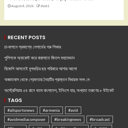
August 8, 2026
desk1
RECENT POSTS
চা-বাগানে প্রকাশ্যে লেপার্ডের গরু শিকার
পুলিশকে অ্যারেস্ট করে বারাসাতে জিতল মহামেডান
বিজেপি আসতেই ধূপগুড়ির ছয় পরিবারে আশার আলো
অজ্ঞাতবাস থেকে গ্রেফতার নৈহাটির প্রাক্তন বিধায়ক সনৎ দে
অস্ট্রেলিয়ায় ৫৪ রানে খতম বাংলাদেশ, ইনিংসে হার, অখ্যাত তরুণের ৮ উইকেট
TAGS
#allsportsnews
#armenia
#avid
#avidmediacomposer
#breakingnews
#broadcast