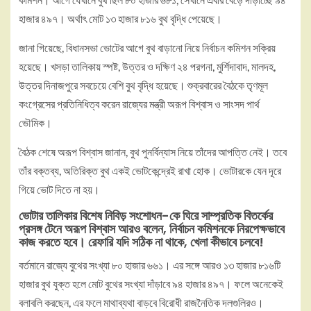
হাজার ৪৯৭। অর্থাৎ মোট ১৩ হাজার ৮১৬ বুথ বৃদ্ধি পেয়েছে।
জানা গিয়েছে, বিধানসভা ভোটের আগে বুথ বাড়ানো নিয়ে নির্বাচন কমিশন সক্রিয়
হয়েছে। খসড়া তালিকায় স্পষ্ট, উত্তর ও দক্ষিণ ২৪ পরগনা, মুর্শিদাবাদ, মালদহ,
উত্তর দিনাজপুরে সবচেয়ে বেশি বুথ বৃদ্ধি হয়েছে। শুক্রবারের বৈঠকে তৃণমূল
কংগ্রেসের প্রতিনিধিত্ব করেন রাজ্যের মন্ত্রী অরূপ বিশ্বাস ও সাংসদ পার্থ
ভৌমিক।
বৈঠক শেষে অরূপ বিশ্বাস জানান, বুথ পুনর্বিন্যাস নিয়ে তাঁদের আপত্তি নেই। তবে
তাঁর বক্তব্য, অতিরিক্ত বুথ একই ভোটকেন্দ্রেই রাখা হোক। ভোটারকে যেন দূরে
গিয়ে ভোট দিতে না হয়।
ভোটার তালিকার বিশেষ নিবিড় সংশোধন-কে ঘিরে সাম্প্রতিক বিতর্কের
প্রসঙ্গ টেনে অরূপ বিশ্বাস আরও বলেন, নির্বাচন কমিশনকে নিরপেক্ষভাবে
কাজ করতে হবে। রেফারি যদি সঠিক না থাকে, খেলা কীভাবে চলবে!
বর্তমানে রাজ্যে বুথের সংখ্যা ৮০ হাজার ৬৬১। এর সঙ্গে আরও ১৩ হাজার ৮১৬টি
হাজার বুথ যুক্ত হলে মোট বুথের সংখ্যা দাঁড়াবে ৯৪ হাজার ৪৯৭। ফলে অনেকেই
বলাবলি করছেন, এর ফলে মাথাব্যথা বাড়বে বিরোধী রাজনৈতিক দলগুলিরও।