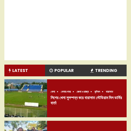
LATEST
POPULAR
TRENDING
খেলা
খেলার খবর
জেলা ও রাজ্য
ফুটবল
বারাসাত
লিগের খেলা সুসম্পন্ন করে বারাসাত স্টেডিয়াম দিল ডার্বির
বার্তা