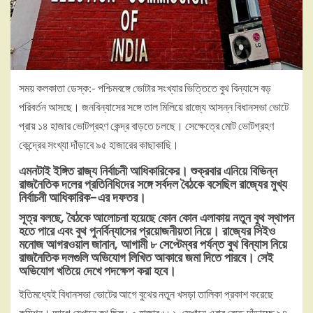
সময় কলকাতা ডেস্ক:- পশ্চিমবঙ্গে ভোটার সংখ্যার ভিত্তিতে বুথ বিন্যাসে বড়
পরিবর্তন আসছে। জনবিন্যাসের সঙ্গে তাল মিলিয়ে রাজ্যে আসন্ন বিধানসভা ভোটে
প্রায় ১৪ হাজার ভোটগ্রহণ কেন্দ্র বাড়তে চলছে। সেক্ষেত্রে মোট ভোটগ্রহণ
কেন্দ্রের সংখ্যা দাঁড়াবে ৯৫ হাজারের কাছাকাছি।
এমনটাই ইঙ্গিত রাজ্য নির্বাচনী আধিকারিকের। শুক্রবার এনিয়ে বিভিন্ন
রাজনৈতিক দলের প্রতিনিধিদের সঙ্গে সর্বদল বৈঠকে বসেছিল রাজ্যের মুখ্য
নির্বাচনী আধিকারিক-এর দফতর।
সূত্র বলছে, বৈঠকে আলোচনা হয়েছে কোন কোন এলাকায় নতুন বুথ স্থাপন
হতে পারে এবং বুথ পুনর্বিন্যাসের প্রয়োজনীয়তা নিয়ে। রাজ্যের সিইও
মনোজ আগরওয়াল জানান, আগামী ৮ সেপ্টেম্বর পর্যন্ত বুথ বিন্যাস নিয়ে
রাজনৈতিক দলগুলি অভিযোগ লিখিত আকারে জমা দিতে পারবে। সেই
অভিযোগ খতিয়ে দেখে পদক্ষেপ করা হবে।
ইতিমধ্যেই বিধানসভা ভোটের আগে বুথের নতুন খসড়া তালিকা প্রকাশ করেছে
কমিশন। আগে যেখানে বুথ ছিল ৮০ হাজার ৬৮১, সেখানে এবার বেড়ে দাঁড়াচ্ছে ৯৪