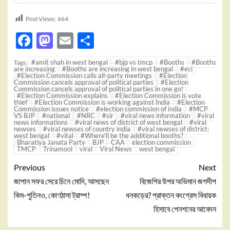
Post Views:
664
Facebook
Mastodon
Email
Share
#amit shah in west bengal
#bjp vs tmcp
#Booths
#Booths
Tags:
are increasing
#Booths are increasing in west bengal
#eci
#Election Commission calls all-party meetings
#Election
Commission cancels approval of political parties
#Election
Commission cancels approval of political parties in one go!
#Election Commission explains
#Election Commission is vote
thief
#Election Commission is working against India
#Election
Commission issues notice
#election commission of india
#MCP
VS BJP
#national
#NRC
#sir
#viral news information
#viral
news informations
#viral news of district of west bengal
#viral
newses
#viral newses of country india
#viral newses of district:
west bengal
#vital
#Where'll be the additional booths?
Bharatiya Janata Party
BJP
CAA
election commission
TMCP
Trinamool
viral
Viral News
west bengal
Previous
Next
জাপান সফর সেরে চিনে মোদি, আসছেন
বিজেপির উপর অভিমান জগদীপ
কিম-পুতিনও, কোণঠাসা ট্রাম্প!
ধনকড়ের? প্রাক্তন কংগ্রেস বিধায়ক
হিসাবে পেনশনের আবেদন