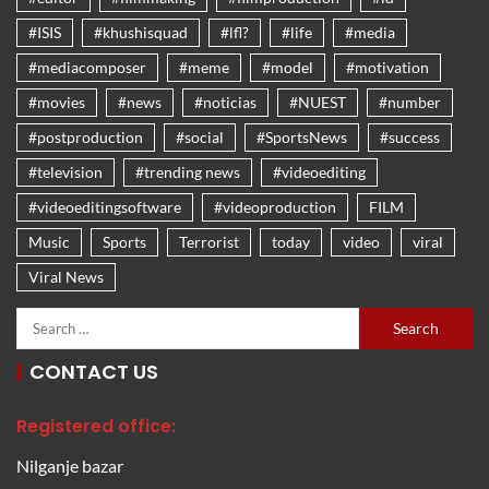
#ISIS
#khushisquad
#lfl?
#life
#media
#mediacomposer
#meme
#model
#motivation
#movies
#news
#noticias
#NUEST
#number
#postproduction
#social
#SportsNews
#success
#television
#trending news
#videoediting
#videoeditingsoftware
#videoproduction
FILM
Music
Sports
Terrorist
today
video
viral
Viral News
CONTACT US
Registered office:
Nilganje bazar