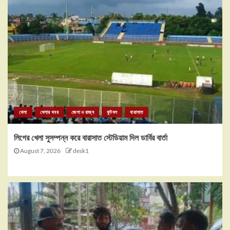
খেলা
খেলার খবর
জেলা ও রাজ্য
ফুটবল
বারাসাত
লিগের খেলা সুসম্পন্ন করে বারাসাত স্টেডিয়াম দিল ডার্বির বার্তা
August 7, 2026
desk1