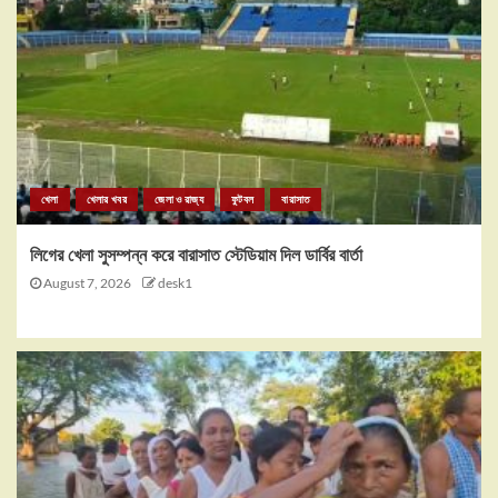
খেলা
খেলার খবর
জেলা ও রাজ্য
ফুটবল
বারাসাত
লিগের খেলা সুসম্পন্ন করে বারাসাত স্টেডিয়াম দিল ডার্বির বার্তা
August 7, 2026
desk1