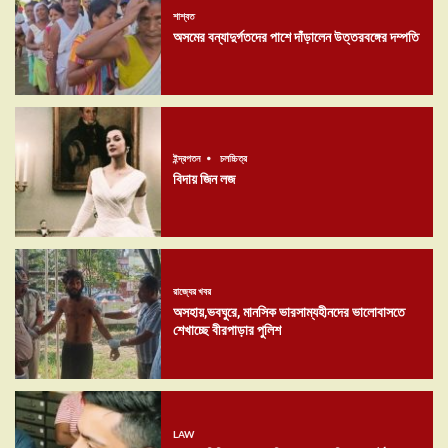
শাশ্বত
অসমের বন্যাদুর্গতদের পাশে দাঁড়ালেন উত্তরবঙ্গের দম্পতি
ইন্দ্রপতন
চলচ্চিত্র
বিদায় জিন লজ
রাজ্যের খবর
অসহায়,ভবঘুরে, মানসিক ভারসাম্যহীনদের ভালোবাসতে
শেখাচ্ছে বীরপাড়ার পুলিশ
LAW