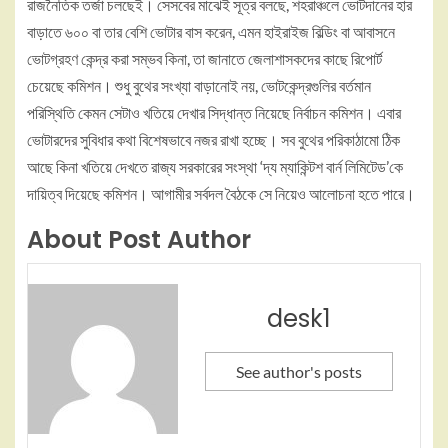
রাজনৈতিক তর্জা চলছেই। সেসবের মাঝেই সূত্র বলছে, শহরাঞ্চলে ভোটদানের হার
বাড়াতে ৬০০ বা তার বেশি ভোটার বাস করেন, এমন হাইরাইজ বিল্ডিং বা আবাসনে
ভোটগ্রহণ কেন্দ্র করা সম্ভব কিনা, তা জানাতে জেলাশাসকদের কাছে রিপোর্ট
চেয়েছে কমিশন। শুধু বুথের সংখ্যা বাড়ানোই নয়, ভোটকেন্দ্রগুলির বর্তমান
পরিস্থিতি কেমন সেটাও খতিয়ে দেখার সিদ্ধান্ত নিয়েছে নির্বাচন কমিশন। এবার
ভোটারদের সুবিধার কথা বিশেষভাবে নজর রাখা হচ্ছে। সব বুথের পরিকাঠামো ঠিক
আছে কিনা খতিয়ে দেখতে রাজ্য সরকারের সংস্থা ‘দ্য ম্যাকিন্টশ বার্ন লিমিটেড’কে
দায়িত্ব দিয়েছে কমিশন। আগামীর সর্বদল বৈঠকে সে নিয়েও আলোচনা হতে পারে।
About Post Author
desk1
See author's posts