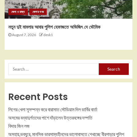
জেলা ও রাজ্য
জেলার খবর
নতুন দুই মামলায় আবার পুলিশ হেফাজতে অভিজিৎ দে ভৌমিক
August 7, 2026
desk1
Recent Posts
লিগের খেলা সুসম্পন্ন করে বারাসাত স্টেডিয়াম দিল ডার্বির বার্তা
অসমের বন্যাদুর্গতদের পাশে দাঁড়ালেন উত্তরবঙ্গের দম্পতি
বিদায় জিন লজ
অসহায়,ভবঘুরে, মানসিক ভারসাম্যহীনদের ভালোবাসতে শেখাচ্ছে বীরপাড়ার পুলিশ