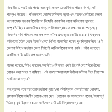
বিরোধীরা এসআইআর পর্বের সময় বুথ লেভেল এজেন্ট দিতে পারবে কি না, সেই
প্রশ্নও উঠেছে। পশ্চিমবঙ্গের ভোটার তালিকায় ভুয়ো এবং অবৈধ ভোটারের রমরমা
বলে রাজ্যের প্রধান বিরোধী দল বিজেপি ধারাবাহিক ভাবে অভিযোগ তুলেছে।
সম্প্রতি বিহারে এসআইআর খসড়া তালিকায় প্রায় ৬৫ লক্ষ নাম বাদ পড়েছে।
বিজেপির দাবি, পশ্চিমবঙ্গেও লক্ষ লক্ষ অবৈধ এবং ভুয়ো ভোটার রয়েছে। শুক্রবার
কমিশনের বৈঠক শেষে বিজেপি নেতা শিশির বাজোরিয়া বলেন, বুথ বিন্যাস নিয়ে ২৪টি
জেলার ডিইও অর্থ্যাত্ জেলা নির্বাচনী আধিকারিকের ভাষা একই। তাঁরা বলেছেন,
একটিও না কি অভিযোগ জমা পড়েনি।
বামেরা বলেছে, সিইও বলছেন, সব ডিইও কী ভাবে একই রিপোর্ট দেয়? বিরোধীদের
কোনও কথা শুনবে না কমিশন। এই রকম পক্ষপাতদুষ্ট নির্বাচন কমিশন নিয়ে নিরপেক্ষ
ভোট হওয়া সম্ভব?
কংগ্রেসের পক্ষে আশুতোষ চট্টোপাধ্যায় ‘নো পলিটিক্যাল এসআইআর’ পোস্টার,
প্ল্যাকার্ড নিয়ে সর্বদলীয় বৈঠকে যোগ দেন। বৈঠকের পর আশুতোষও বলেন, ‘অসম্পূর্ণ
বৈঠক। বুথ বিন্যাস কোনও অভিযোগ নেই এটা বিশ্বাসযোগ্য নয়।