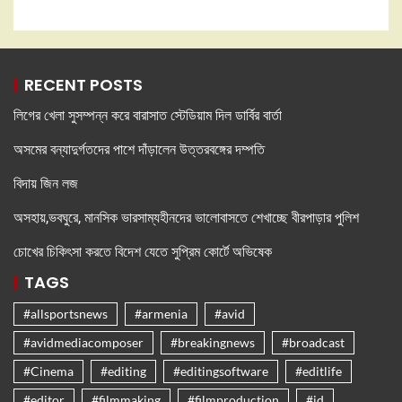
RECENT POSTS
লিগের খেলা সুসম্পন্ন করে বারাসাত স্টেডিয়াম দিল ডার্বির বার্তা
অসমের বন্যাদুর্গতদের পাশে দাঁড়ালেন উত্তরবঙ্গের দম্পতি
বিদায় জিন লজ
অসহায়,ভবঘুরে, মানসিক ভারসাম্যহীনদের ভালোবাসতে শেখাচ্ছে বীরপাড়ার পুলিশ
চোখের চিকিৎসা করতে বিদেশ যেতে সুপ্রিম কোর্টে অভিষেক
TAGS
#allsportsnews
#armenia
#avid
#avidmediacomposer
#breakingnews
#broadcast
#Cinema
#editing
#editingsoftware
#editlife
#editor
#filmmaking
#filmproduction
#id