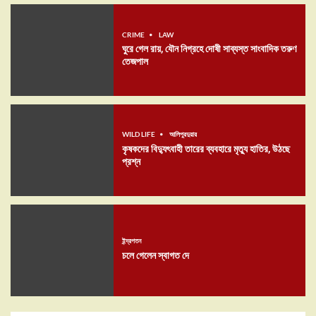
CRIME
LAW
ঘুরে গেল রায়, যৌন নিগ্রহে দোষী সাব্যস্ত সাংবাদিক তরুণ
তেজপাল
WILD LIFE
আলিপুরদুয়ার
কৃষকদের বিদ্যুৎবাহী তারের ব্যবহারে মৃত্যু হাতির, উঠছে
প্রশ্ন
ইন্দ্রপতন
চলে গেলেন স্বাগত দে