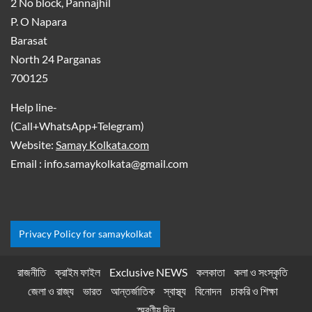
2 No block, Pannajhil
P. O Napara
Barasat
North 24 Parganas
700125
Help line-
(Call+WhatsApp+Telegram)
Website:
Samay Kolkata.com
Email : info.samaykolkata@gmail.com
Privacy Policy for samaykolkat
রাজনীতি
ক্রাইম ফাইল
Exclusive NEWS
কলকাতা
কলা ও সংস্কৃতি
জেলা ও রাজ্য
ভারত
আন্তর্জাতিক
স্বাস্থ্য
বিনোদন
চাকরি ও শিক্ষা
স্মরণীয় দিন