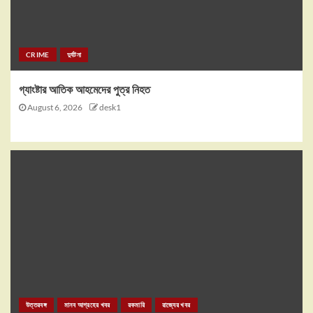
CRIME
দুর্ঘটনা
গ্যাংষ্টার আতিক আহমেদের পুত্র নিহত
August 6, 2026
desk1
উত্তরবঙ্গ
মানব আগ্রহের খবর
রকমারি
রাজ্যের খবর