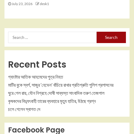
July 23, 2026
desk1
Recent Posts
গ্যাংষ্টার আতিক আহমেদের পুত্র নিহত
মাটির বুকে স্বর্গ, সাজুর ‘হেভেন’ বাঁচিয়ে রাখার প্রতিশ্রুতি পুলিশ প্রশাসনের
ঘুরে গেল রায়, যৌন নিগ্রহে দোষী সাব্যস্ত সাংবাদিক তরুণ তেজপাল
কৃষকদের বিদ্যুৎবাহী তারের ব্যবহারে মৃত্যু হাতির, উঠছে প্রশ্ন
চলে গেলেন স্বাগত দে
Facebook Page