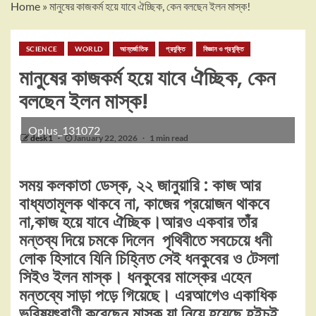
Home
»
মানুষের কাজকর্ম হয়ে যাবে ঐচ্ছিক, কেন বলছেন ইলন মাস্ক!
SCIENCE
WORLD
আন্তর্জাতিক
প্রযুক্তি
বিজ্ঞান ও প্রযুক্তি
মানুষের কাজকর্ম হয়ে যাবে ঐচ্ছিক, কেন
বলছেন ইলন মাস্ক!
Oplus_131072
desk1
January 22, 2026
1 min read
সময় কলকাতা ডেস্ক, ২২ জানুয়ারি : কাজ আর
বাধ্যতামূলক থাকবে না, কাজের প্রয়োজন থাকবে
না,কাজ হয়ে যাবে ঐচ্ছিক।আরও একবার তাঁর
মন্তব্য দিয়ে চমকে দিলেন পৃথিবীতে সবচেয়ে ধনী
লোক হিসাবে যিনি চিহ্নিত সেই ধনকুবের ও টেসলা
সিইও ইলন মাস্ক। ধনকুবের মাস্কের এহেন
মন্তব্যে সাড়া পড়ে গিয়েছে। এরআগেও একাধিক
ভবিষ্যৎবাণী করেছেন মাস্ক যা নিয়ে হয়েছে হইচই