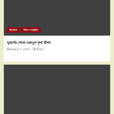
উত্তরবঙ্গ
বিজ্ঞান ও প্রযুক্তি
ডুয়ার্সের সোনম ওয়াংচুক কৃপা হাঁসদা
August 5, 2026
desk1