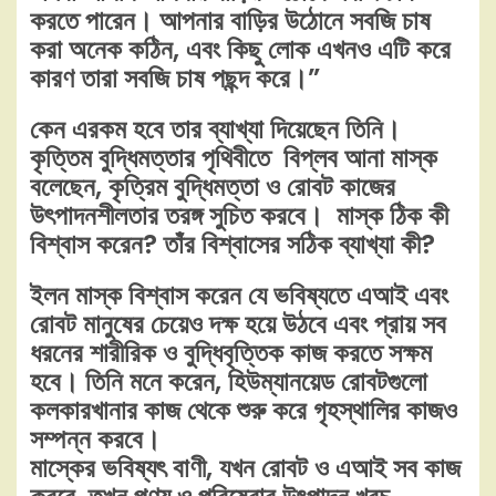
করতে পারেন। আপনার বাড়ির উঠোনে সবজি চাষ
করা অনেক কঠিন, এবং কিছু লোক এখনও এটি করে
কারণ তারা সবজি চাষ পছন্দ করে।”
কেন এরকম হবে তার ব্যাখ্যা দিয়েছেন তিনি।
কৃত্তিম বুদ্ধিমত্তার পৃথিবীতে বিপ্লব আনা মাস্ক
বলেছেন, কৃত্রিম বুদ্ধিমত্তা ও রোবট কাজের
উৎপাদনশীলতার তরঙ্গ সুচিত করবে। মাস্ক ঠিক কী
বিশ্বাস করেন? তাঁর বিশ্বাসের সঠিক ব্যাখ্যা কী?
ইলন মাস্ক বিশ্বাস করেন যে ভবিষ্যতে এআই এবং
রোবট মানুষের চেয়েও দক্ষ হয়ে উঠবে এবং প্রায় সব
ধরনের শারীরিক ও বুদ্ধিবৃত্তিক কাজ করতে সক্ষম
হবে। তিনি মনে করেন, হিউম্যানয়েড রোবটগুলো
কলকারখানার কাজ থেকে শুরু করে গৃহস্থালির কাজও
সম্পন্ন করবে।
মাস্কের ভবিষ্যৎ বাণী, যখন রোবট ও এআই সব কাজ