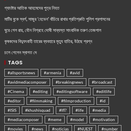
গ্যাংষ্টার আতিক আহমেদের পুত্র নিহত
মাটির বুকে স্বর্গ, সাজুর ‘হেভেন’ বাঁচিয়ে রাখার প্রতিশ্রুতি পুলিশ প্রশাসনের
ঘুরে গেল রায়, যৌন নিগ্রহে দোষী সাব্যস্ত সাংবাদিক তরুণ তেজপাল
কৃষকদের বিদ্যুৎবাহী তারের ব্যবহারে মৃত্যু হাতির, উঠছে প্রশ্ন
চলে গেলেন স্বাগত দে
TAGS
#allsportsnews
#armenia
#avid
#avidmediacomposer
#breakingnews
#broadcast
#Cinema
#editing
#editingsoftware
#editlife
#editor
#filmmaking
#filmproduction
#id
#ISIS
#khushisquad
#lfl?
#life
#media
#mediacomposer
#meme
#model
#motivation
#movies
#news
#noticias
#NUEST
#number