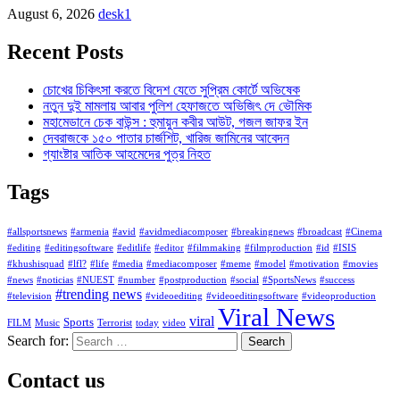
August 6, 2026
desk1
Recent Posts
চোখের চিকিৎসা করতে বিদেশ যেতে সুপ্রিম কোর্টে অভিষেক
নতুন দুই মামলায় আবার পুলিশ হেফাজতে অভিজিৎ দে ভৌমিক
মহামেডানে চেক বাউন্স : হুমায়ুন কবীর আউট, গজল জাফর ইন
দেবরাজকে ১৫০ পাতার চার্জশিট, খারিজ জামিনের আবেদন
গ্যাংষ্টার আতিক আহমেদের পুত্র নিহত
Tags
#allsportsnews
#armenia
#avid
#avidmediacomposer
#breakingnews
#broadcast
#Cinema
#editing
#editingsoftware
#editlife
#editor
#filmmaking
#filmproduction
#id
#ISIS
#khushisquad
#lfl?
#life
#media
#mediacomposer
#meme
#model
#motivation
#movies
#news
#noticias
#NUEST
#number
#postproduction
#social
#SportsNews
#success
#trending news
#television
#videoediting
#videoeditingsoftware
#videoproduction
Viral News
viral
Sports
FILM
Music
Terrorist
today
video
Search for:
Contact us