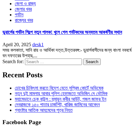
জেলা ও রাজ্য
জেলার খবর
পর্যটন
রাজ্যের খবর
ডুয়ার্সের পর্যটন শিল্পে নতুন পালক! খুলে গেল পর্যটকদের অন্যতম আকর্ষণীয় স্থান
April 20, 2025
desk1
সময় কলকাতা, সানি রায় ও আর্থিকা দত্ত,উত্তরবঙ্গ:- ডুয়ার্সবাসীদের জন্য বাংলা নববর্ষে
বন দফতরের উপহার,...
Search for:
Recent Posts
চোখের চিকিৎসা করতে বিদেশ যেতে সুপ্রিম কোর্টে অভিষেক
নতুন দুই মামলায় আবার পুলিশ হেফাজতে অভিজিৎ দে ভৌমিক
মহামেডানে চেক বাউন্স : হুমায়ুন কবীর আউট, গজল জাফর ইন
দেবরাজকে ১৫০ পাতার চার্জশিট, খারিজ জামিনের আবেদন
গ্যাংষ্টার আতিক আহমেদের পুত্র নিহত
Facebook Page