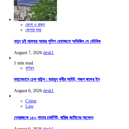
জেলা ও রাজ্য
জেলার খবর
নতুন দুই মামলায় আবার পুলিশ হেফাজতে অভিজিৎ দে ভৌমিক
August 7, 2026
desk1
1 min read
ফুটবল
মহামেডানে চেক বাউন্স : হুমায়ুন কবীর আউট, গজল জাফর ইন
August 6, 2026
desk1
Crime
Law
দেবরাজকে ১৫০ পাতার চার্জশিট, খারিজ জামিনের আবেদন
August 6, 2026
desk1