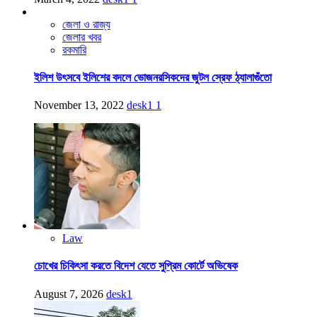
জেলা ও রাজ্য
জেলার খবর
রকমারি
ইলিশ উৎসবে ইলিশের বদলে ভোজনরসিকদের জুটল স্রেফ ঠ্যালাগুঁতো
November 13, 2022
desk1
1
Law
চোখের চিকিৎসা করতে বিদেশ যেতে সুপ্রিম কোর্টে অভিষেক
August 7, 2026
desk1