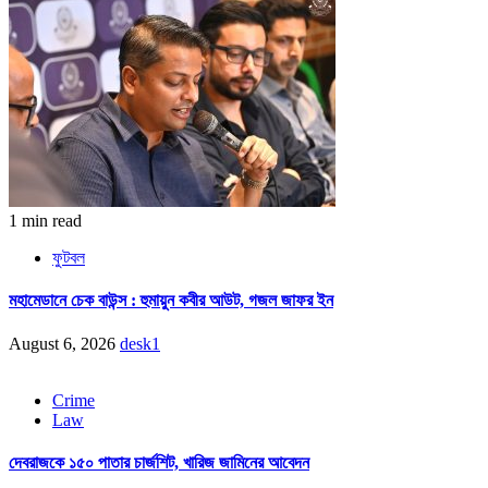
1 min read
ফুটবল
মহামেডানে চেক বাউন্স : হুমায়ুন কবীর আউট, গজল জাফর ইন
August 6, 2026
desk1
Crime
Law
দেবরাজকে ১৫০ পাতার চার্জশিট, খারিজ জামিনের আবেদন