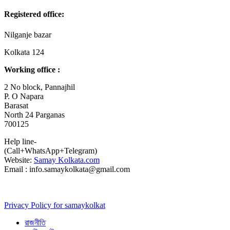
Registered office:
Nilganje bazar
Kolkata 124
Working office :
2 No block, Pannajhil
P. O Napara
Barasat
North 24 Parganas
700125
Help line-
(Call+WhatsApp+Telegram)
Website:
Samay Kolkata.com
Email : info.samaykolkata@gmail.com
Privacy Policy for samaykolkat
রাজনীতি