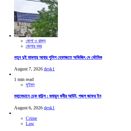
জেলা ও রাজ্য
জেলার খবর
নতুন দুই মামলায় আবার পুলিশ হেফাজতে অভিজিৎ দে ভৌমিক
August 7, 2026
desk1
1 min read
ফুটবল
মহামেডানে চেক বাউন্স : হুমায়ুন কবীর আউট, গজল জাফর ইন
August 6, 2026
desk1
Crime
Law