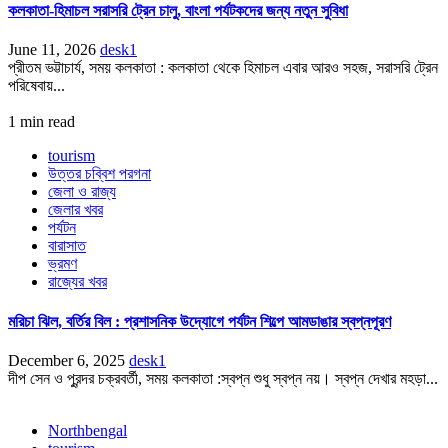
কলকাতা-হিমাচল সরাসরি ট্রেন চালু, বাংলা পর্যটকদের জন্য নতুন সুবিধা
June 11, 2026
desk1
প্রীতম ভট্টাচার্য, সময় কলকাতা : কলকাতা থেকে হিমাচল এবার আরও সহজ, সরাসরি ট্রেন
পরিষেবায়...
1 min read
tourism
উত্তর চব্বিশ পরগনা
জেলা ও রাজ্য
জেলার খবর
পর্যটন
বারাসাত
ভ্রমণ
রাজ্যের খবর
মরিচা ঝিল, বর্তির বিল : প্রশাসনিক উদ্যোগে পর্যটন শিল্পে আমডাঙার স্বপ্নপূরণ
December 6, 2025
desk1
দীপ সেন ও পুরন্দর চক্রবর্তী, সময় কলকাতা :স্বপ্ন শুধু স্বপ্ন নয়। স্বপ্ন দেখার মহড়া...
Northbengal