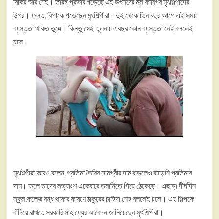
বিক্রি আর নেই। তারই প্রভাব পড়েছে এই উৎসবের মূল কারিগর মৃৎশিল্পীদের
উপর। ফলত, বিপাকে পড়েছেন মৃৎশিল্পীরা। দুই থেকে তিন বছর আগে এই সময়
ব্যস্ততা থাকত তুঙ্গে। কিন্তু সেই তুলনায় এবছর কোন ব্যস্ততা নেই বললেই
চলে।
মৃৎশিল্পীরা আরও বলেন, প্রতিমা তৈরির সামগ্রীর দাম বাড়লেও বাড়েনি প্রতিমার
দাম। ফলে তাদের লভ্যাংশ একেবারে তলানিতে গিয়ে ঠেকেছে। এছাড়া দীর্ঘদিন
স্কুল,কলেজ বন্ধ থাকার কারণে ঠাকুরের চাহিদা নেই বললেই চলে। এই শিল্পকে
বাঁচিয়ে রাখতে সরকারি সাহায্যের আবেদন জানিয়েছেন মৃৎশিল্পীরা।