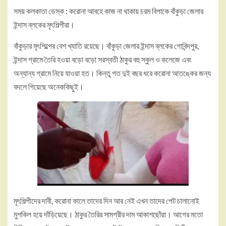
সময় কলকাতা ডেস্ক : করোনা আবহে কাজ না থাকায় চরম বিপাকে বাঁকুড়া জেলার
ইন্দাস ব্লকের মৃৎশিল্পীরা।
বাঁকুড়ার মৃৎশিল্পের বেশ খ্যাতি রয়েছে। বাঁকুড়া জেলার ইন্দাস ব্লকের গোবিন্দপুর,
ইন্দাস গ্রামে তৈরি হওয়া বড়ো বড়ো সরস্বতী ঠাকুর বহু স্কুল ও কলেজে এবং
অন্যান্য গ্রামে নিয়ে যাওয়া হত। কিন্তু গত দুই বছর ধরে করোনা আতঙ্কের জন্য
বদলে গিয়েছে অনেককিছুই।
মৃৎশিল্পীদের দাবী, করোনা কালে তাদের দিন আর নেই এখন তাদের পেট চালানোই
মুশকিল হয়ে দাঁড়িয়েছে। ঠাকুর তৈরির সামগ্রীর দাম আকাশছোঁয়া। আগের মতো