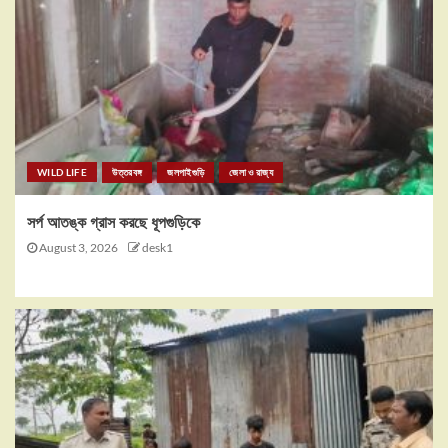
WILD LIFE
উত্তরবঙ্গ
জলপাইগুড়ি
জেলা ও রাজ্য
সর্প আতঙ্ক গ্রাস করছে ধূপগুড়িকে
August 3, 2026
desk1