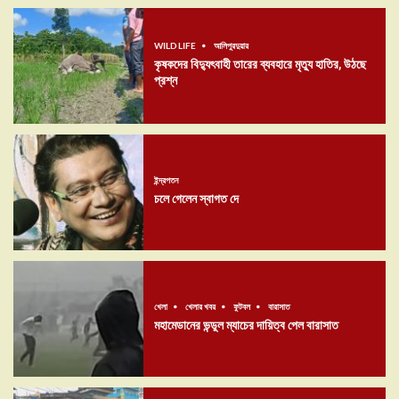
WILD LIFE
আলিপুরদুয়ার
কৃষকদের বিদ্যুৎবাহী তারের ব্যবহারে মৃত্যু হাতির, উঠছে
প্রশ্ন
ইন্দ্রপতন
চলে গেলেন স্বাগত দে
খেলা
খেলার খবর
ফুটবল
বারাসাত
মহামেডানের ভন্ডুল ম্যাচের দায়িত্ব পেল বারাসাত