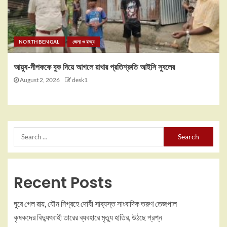
NORTHBENGAL
জেলা ও রাজ্য
আয়ুষ-দীপককে বুক দিয়ে আগলে রাখার প্রতিশ্রুতি আইসি সুবলের
August 2, 2026
desk1
Recent Posts
ঘুরে গেল রায়, যৌন নিগ্রহে দোষী সাব্যস্ত সাংবাদিক তরুণ তেজপাল
কৃষকদের বিদ্যুৎবাহী তারের ব্যবহারে মৃত্যু হাতির, উঠছে প্রশ্ন