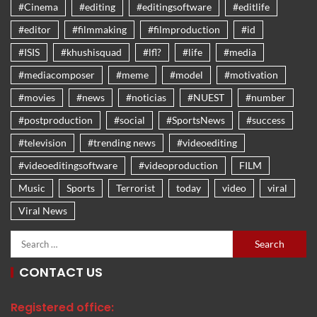
#Cinema
#editing
#editingsoftware
#editlife
#editor
#filmmaking
#filmproduction
#id
#ISIS
#khushisquad
#lfl?
#life
#media
#mediacomposer
#meme
#model
#motivation
#movies
#news
#noticias
#NUEST
#number
#postproduction
#social
#SportsNews
#success
#television
#trending news
#videoediting
#videoeditingsoftware
#videoproduction
FILM
Music
Sports
Terrorist
today
video
viral
Viral News
CONTACT US
Registered office: