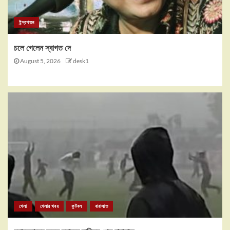
ইন্দ্রপতন
চলে গেলেন স্বাগত দে
August 5, 2026
desk1
খেলা
খেলার খবর
ফুটবল
বারাসাত