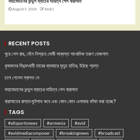
মহামেডানের ভন্ডুল ম্যাচের দায়িত্ব পেল বারাসাত
August 5, 2026
desk1
RECENT POSTS
ঘুরে গেল রায়, যৌন নিগ্রহে দোষী সাব্যস্ত সাংবাদিক তরুণ তেজপাল
কৃষকদের বিদ্যুৎবাহী তারের ব্যবহারে মৃত্যু হাতির, উঠছে প্রশ্ন
চলে গেলেন স্বাগত দে
মহামেডানের ভন্ডুল ম্যাচের দায়িত্ব পেল বারাসাত
বারাসাতের রাস্তা-ফুটপাথ কবে এবং কোন কোন এলাকায় ফাঁকা করা হচ্ছে?
TAGS
#allsportsnews
#armenia
#avid
#avidmediacomposer
#breakingnews
#broadcast