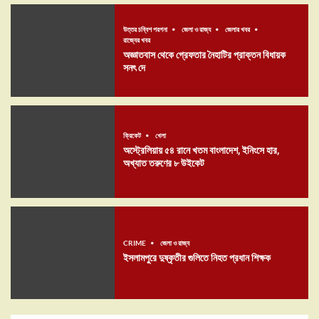
উত্তর চব্বিশ পরগনা
জেলা ও রাজ্য
জেলার খবর
রাজ্যের খবর
অজ্ঞাতবাস থেকে গ্রেফতার নৈহাটির প্রাক্তন বিধায়ক
সনৎ দে
ক্রিকেট
খেলা
অস্ট্রেলিয়ায় ৫৪ রানে খতম বাংলাদেশ, ইনিংসে হার,
অখ্যাত তরুণের ৮ উইকেট
CRIME
জেলা ও রাজ্য
ইসলামপুরে দুষ্কৃতীর গুলিতে নিহত প্রধান শিক্ষক