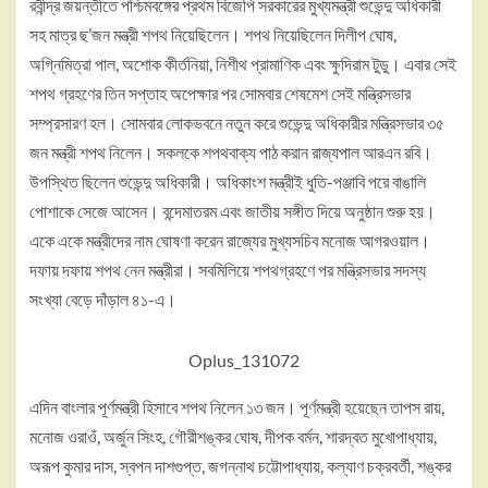
রবীন্দ্র জয়ন্তীতে পশ্চিমবঙ্গের প্রথম বিজেপি সরকারের মুখ্যমন্ত্রী শুভেন্দু অধিকারী
সহ মাত্র ছ’জন মন্ত্রী শপথ নিয়েছিলেন। শপথ নিয়েছিলেন দিলীপ ঘোষ,
অগ্নিমিত্রা পাল, অশোক কীর্তনিয়া, নিশীথ প্রামাণিক এবং ক্ষুদিরাম টুডু। এবার সেই
শপথ গ্রহণের তিন সপ্তাহ অপেক্ষার পর সোমবার শেষমেশ সেই মন্ত্রিসভার
সম্প্রসারণ হল। সোমবার লোকভবনে নতুন করে শুভেন্দু অধিকারীর মন্ত্রিসভার ৩৫
জন মন্ত্রী শপথ নিলেন। সকলকে শপথবাক্য পাঠ করান রাজ্যপাল আরএন রবি।
উপস্থিত ছিলেন শুভেন্দু অধিকারী। অধিকাংশ মন্ত্রীই ধুতি-পঞ্জাবি পরে বাঙালি
পোশাকে সেজে আসেন। বন্দেমাতরম এবং জাতীয় সঙ্গীত দিয়ে অনুষ্ঠান শুরু হয়।
একে একে মন্ত্রীদের নাম ঘোষণা করেন রাজ্যের মুখ্যসচিব মনোজ আগরওয়াল।
দফায় দফায় শপথ নেন মন্ত্রীরা। সবমিলিয়ে শপথগ্রহণে পর মন্ত্রিসভার সদস্য
সংখ্যা বেড়ে দাঁড়াল ৪১-এ।
Oplus_131072
এদিন বাংলার পূর্ণমন্ত্রী হিসাবে শপথ নিলেন ১৩ জন। পূর্ণমন্ত্রী হয়েছেন তাপস রায়,
মনোজ ওরাওঁ, অর্জুন সিংহ, গৌরীশঙ্কর ঘোষ, দীপক বর্মন, শারদ্বত মুখোপাধ্যায়,
অরূপ কুমার দাস, স্বপন দাশগুপ্ত, জগন্নাথ চট্টোপাধ্যায়, কল্যাণ চক্রবর্তী, শঙ্কর