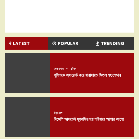
LATEST
POPULAR
TRENDING
খেলার খবর
ফুটবল
পুলিশকে অ্যারেস্ট করে বারাসাতে জিতল মহামেডান
উত্তরবঙ্গ
বিজেপি আসতেই ধূপগুড়ির ছয় পরিবারে আশার আলো