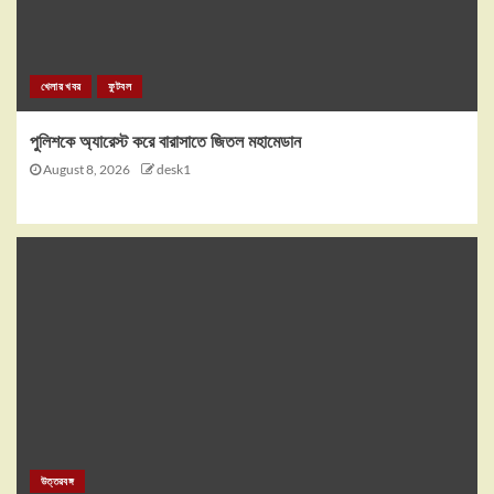
খেলার খবর
ফুটবল
পুলিশকে অ্যারেস্ট করে বারাসাতে জিতল মহামেডান
August 8, 2026
desk1
উত্তরবঙ্গ