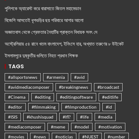
পুলিশকে অ্যারেস্ট করে বারাসাতে জিতল মহামেডান
বিজেপি আসতেই ধূপগুড়ির ছয় পরিবারে আশার আলো
অজ্ঞাতবাস থেকে গ্রেফতার নৈহাটির প্রাক্তন বিধায়ক সনৎ দে
অস্ট্রেলিয়ায় ৫৪ রানে খতম বাংলাদেশ, ইনিংসে হার, অখ্যাত তরুণের ৮ উইকেট
ইসলামপুরে দুষ্কৃতীর গুলিতে নিহত প্রধান শিক্ষক
TAGS
#allsportsnews
#armenia
#avid
#avidmediacomposer
#breakingnews
#broadcast
#Cinema
#editing
#editingsoftware
#editlife
#editor
#filmmaking
#filmproduction
#id
#ISIS
#khushisquad
#lfl?
#life
#media
#mediacomposer
#meme
#model
#motivation
#movies
#news
#noticias
#NUEST
#number