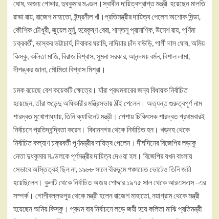
ঘোষ, অজয় পোদ্দার, দুধকুমার মণ্ডল।স্বাধীন দায়িত্বপ্রাপ্ত মন্ত্রী হয়েছেন মালতি
রাভা রায়, রাজেশ মাহাতো, ইন্দ্রনীল খাঁ।প্রতিমন্ত্রীর দায়িত্ব পেলেন অশোক দিন্ডা,
কৌশিক চৌধুরী, জুয়েল মুর্মু, হরেকৃষ্ণ বেরা, শান্তনু প্রামাণিক, উমেশ রায়, পূর্ণিমা
চক্রবর্তী, ভাস্কর ভট্টাচার্য, দিবাকর ঘরামি, নাদিয়ার চাঁদ বাউড়ি, গার্গী দাস ঘোষ, অমিয়
কিস্কু, কলিতা মাজি, বিরাজ বিশ্বাস, সুমনা সরকার, আনন্দময় বর্মন, বিশাল লামা,
দীপঙ্কর জানা, মৌমিতা বিশ্বাস মিশ্রা।
চমক রয়েছে বেশ কয়েকটি ক্ষেত্রে। যাঁরা প্রথমবারের জন্য বিধায়ক নির্বাচিত
হয়েছেন, তাঁরা শুভেন্দু অধিকারীর মন্ত্রিসভায় ঠাঁই পেলেন। অত্যন্ত গুরুত্বপূর্ণ নাম
শারদ্বত মুখোপাধ্যায়, তিনি ক্যাবিনেট মন্ত্রী। পেশায় চিকিৎসক শারদ্বত প্রথমবারই
নির্বাচনে প্রতিদ্বন্দ্বিতা করেন। বিধাননগর থেকে নির্বাচিত হন। খড়দহ থেকে
নির্বাচিত কল্যাণ চক্রবর্তী পূর্ণমন্ত্রীর দায়িত্ব পেলেন। দীর্ঘদিনের বিজেপির লড়াকু
নেতা দুধকুমার মণ্ডলকে পূর্ণমন্ত্রীর দায়িত্ব দেওয়া হল। বিজেপির যখন বাংলায়
সেভাবে অস্তিত্বই ছিল না, ১৯৮৮ সালে বীরভূমে পঞ্চায়েত ভোটেও তিনি জয়ী
হয়েছিলেন। কুলটি থেকে নির্বাচিত অজয় পোদ্দার ১৯৭৫ সাল থেকে আরএসএস -এর
সম্পর্ক। গোপীবল্লভপুর থেকে মন্ত্রী হলেন রাজেশ মাহাতো, নয়াগ্রাম থেকে মন্ত্রী
হয়েছেন অমিয় কিস্কু। প্রথম বার নির্বাচনে লড়ে জয়ী হয়ে কলিতা মাঝি প্রতিমন্ত্রী