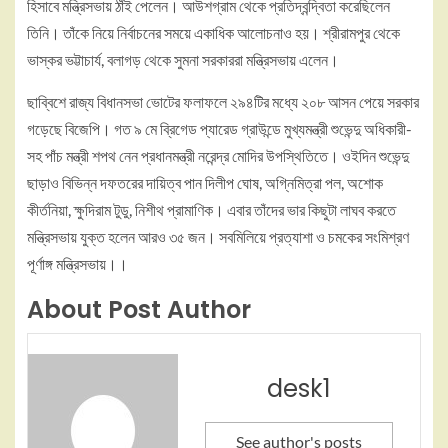
হিসাবে মন্ত্রিসভায় ঠাঁই পেলেন। আউশগ্রাম থেকে প্রতিদ্বন্দ্বিতা করেছিলেন
তিনি। তাঁকে নিয়ে নির্বাচনের সময়ে একাধিক আলোচনাও হয়। শ্রীরামপুর থেকে
ভাস্কর ভট্টাচার্য, বলাগড় থেকে সুমনা সরকাররা মন্ত্রিসভায় এলেন।
ছাব্বিশে রাজ্য বিধানসভা ভোটের ফলাফলে ২৯৪টির মধ্যে ২০৮ আসন পেয়ে সরকার
গড়েছে বিজেপি। গত ৯ মে ব্রিগেড প্যারেড গ্রাউন্ডে মুখ্যমন্ত্রী শুভেন্দু অধিকারী-
সহ পাঁচ মন্ত্রী শপথ নেন প্রধানমন্ত্রী নরেন্দ্র মোদির উপস্থিতিতে। ওইদিন শুভেন্দু
ছাড়াও বিভিন্ন দফতরের দায়িত্ব পান দিলীপ ঘোষ, অগ্নিমিত্রা পল, অশোক
কীর্তনিয়া, ক্ষুদিরাম টুডু, নিশীথ প্রামাণিক। এবার তাঁদের ভার কিছুটা লাঘব করতে
মন্ত্রিসভায় যুক্ত হলেন আরও ৩৫ জন। সবমিলিয়ে প্রত্যাশা ও চমকের সংমিশ্রণ
পূর্ণাঙ্গ মন্ত্রিসভায়।।
About Post Author
desk1
See author's posts