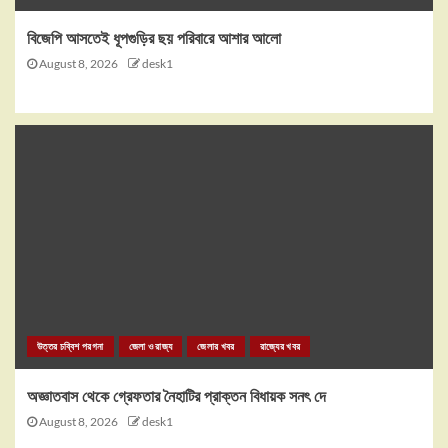
বিজেপি আসতেই ধূপগুড়ির ছয় পরিবারে আশার আলো
August 8, 2026
desk1
উত্তর চব্বিশ পরগনা
জেলা ও রাজ্য
জেলার খবর
রাজ্যের খবর
অজ্ঞাতবাস থেকে গ্রেফতার নৈহাটির প্রাক্তন বিধায়ক সনৎ দে
August 8, 2026
desk1