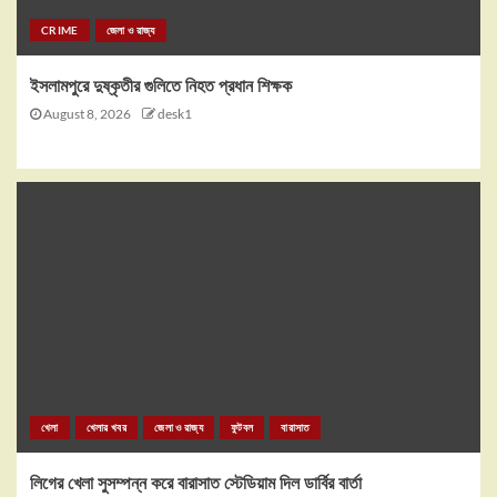
CRIME
জেলা ও রাজ্য
ইসলামপুরে দুষ্কৃতীর গুলিতে নিহত প্রধান শিক্ষক
August 8, 2026
desk1
খেলা
খেলার খবর
জেলা ও রাজ্য
ফুটবল
বারাসাত
লিগের খেলা সুসম্পন্ন করে বারাসাত স্টেডিয়াম দিল ডার্বির বার্তা