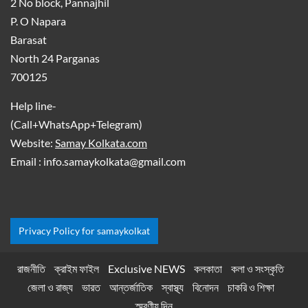
2 No block, Pannajhil
P. O Napara
Barasat
North 24 Parganas
700125
Help line-
(Call+WhatsApp+Telegram)
Website:
Samay Kolkata.com
Email : info.samaykolkata@gmail.com
Privacy Policy for samaykolkat
রাজনীতি
ক্রাইম ফাইল
Exclusive NEWS
কলকাতা
কলা ও সংস্কৃতি
জেলা ও রাজ্য
ভারত
আন্তর্জাতিক
স্বাস্থ্য
বিনোদন
চাকরি ও শিক্ষা
স্মরণীয় দিন