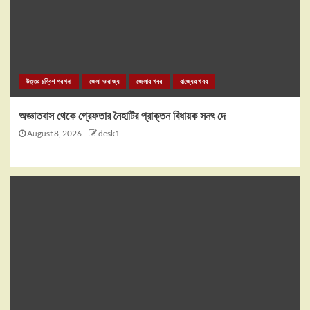
উত্তর চব্বিশ পরগনা
জেলা ও রাজ্য
জেলার খবর
রাজ্যের খবর
অজ্ঞাতবাস থেকে গ্রেফতার নৈহাটির প্রাক্তন বিধায়ক সনৎ দে
August 8, 2026
desk1