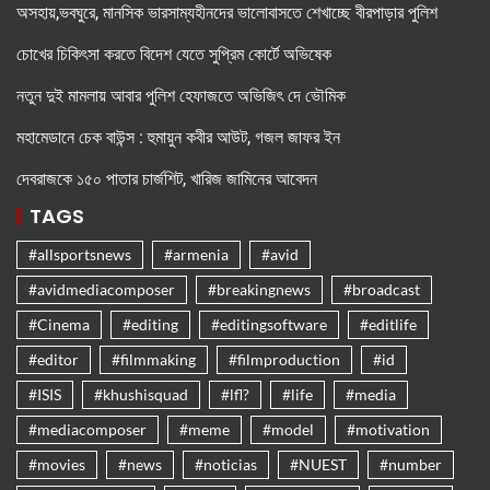
অসহায়,ভবঘুরে, মানসিক ভারসাম্যহীনদের ভালোবাসতে শেখাচ্ছে বীরপাড়ার পুলিশ
চোখের চিকিৎসা করতে বিদেশ যেতে সুপ্রিম কোর্টে অভিষেক
নতুন দুই মামলায় আবার পুলিশ হেফাজতে অভিজিৎ দে ভৌমিক
মহামেডানে চেক বাউন্স : হুমায়ুন কবীর আউট, গজল জাফর ইন
দেবরাজকে ১৫০ পাতার চার্জশিট, খারিজ জামিনের আবেদন
TAGS
#allsportsnews
#armenia
#avid
#avidmediacomposer
#breakingnews
#broadcast
#Cinema
#editing
#editingsoftware
#editlife
#editor
#filmmaking
#filmproduction
#id
#ISIS
#khushisquad
#lfl?
#life
#media
#mediacomposer
#meme
#model
#motivation
#movies
#news
#noticias
#NUEST
#number