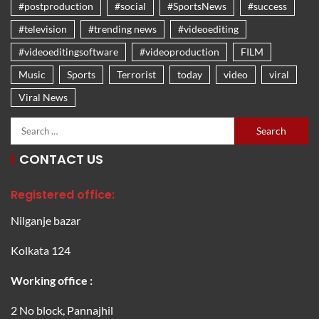
#postproduction
#social
#SportsNews
#success
#television
#trending news
#videoediting
#videoeditingsoftware
#videoproduction
FILM
Music
Sports
Terrorist
today
video
viral
Viral News
CONTACT US
Registered office:
Nilganje bazar
Kolkata 124
Working office :
2 No block, Pannajhil