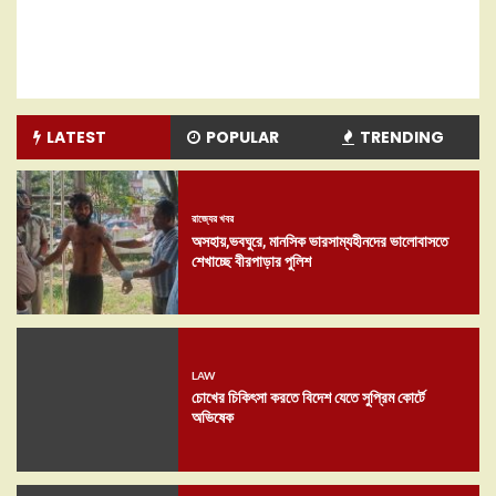
LATEST
POPULAR
TRENDING
রাজ্যের খবর
অসহায়,ভবঘুরে, মানসিক ভারসাম্যহীনদের ভালোবাসতে
শেখাচ্ছে বীরপাড়ার পুলিশ
LAW
চোখের চিকিৎসা করতে বিদেশ যেতে সুপ্রিম কোর্টে
অভিষেক