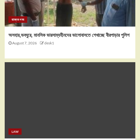
রাজ্যের খবর
অসহায়,ভবঘুরে, মানসিক ভারসাম্যহীনদের ভালোবাসতে শেখাচ্ছে বীরপাড়ার পুলিশ
August 7, 2026
desk1
LAW