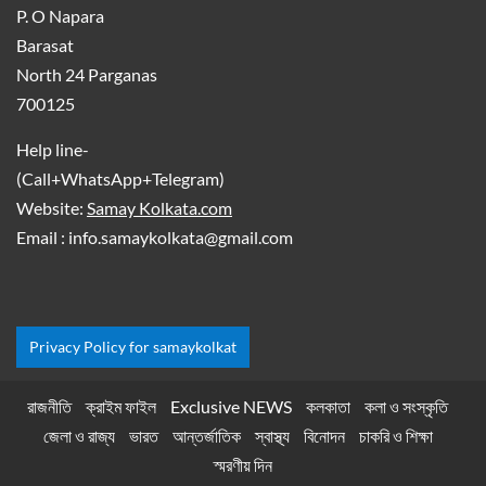
P. O Napara
Barasat
North 24 Parganas
700125
Help line-
(Call+WhatsApp+Telegram)
Website:
Samay Kolkata.com
Email : info.samaykolkata@gmail.com
Privacy Policy for samaykolkat
রাজনীতি
ক্রাইম ফাইল
Exclusive NEWS
কলকাতা
কলা ও সংস্কৃতি
জেলা ও রাজ্য
ভারত
আন্তর্জাতিক
স্বাস্থ্য
বিনোদন
চাকরি ও শিক্ষা
স্মরণীয় দিন