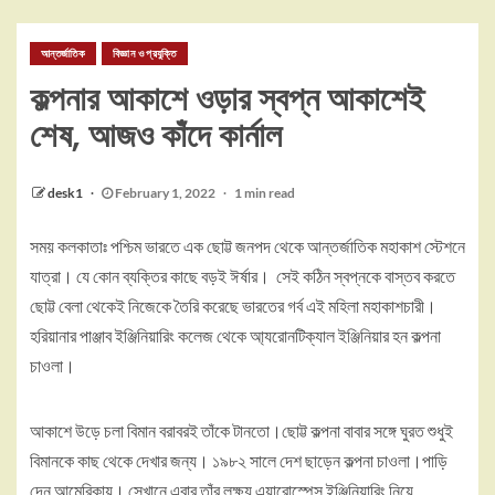
আন্তর্জাতিক
বিজ্ঞান ও প্রযুক্তি
কল্পনার আকাশে ওড়ার স্বপ্ন আকাশেই
শেষ, আজও কাঁদে কার্নাল
desk1
February 1, 2022
1 min read
সময় কলকাতাঃ পশ্চিম ভারতে এক ছোট্ট জনপদ থেকে আন্তর্জাতিক মহাকাশ স্টেশনে
যাত্রা। যে কোন ব্যক্তির কাছে বড়ই ঈর্ষার। সেই কঠিন স্বপ্নকে বাস্তব করতে
ছোট্ট বেলা থেকেই নিজেকে তৈরি করেছে ভারতের গর্ব এই মহিলা মহাকাশচারী।
হরিয়ানার পাঞ্জাব ইঞ্জিনিয়ারিং কলেজ থেকে আ্যরোনটিক্যাল ইঞ্জিনিয়ার হন কল্পনা
চাওলা।
আকাশে উড়ে চলা বিমান বরাবরই তাঁকে টানতো।ছোট্ট কল্পনা বাবার সঙ্গে ঘুরত শুধুই
বিমানকে কাছ থেকে দেখার জন্য। ১৯৮২ সালে দেশ ছাড়েন কল্পনা চাওলা।পাড়ি
দেন আমেরিকায়। সেখানে এবার তাঁর লক্ষ্য এয়ারোস্পেস ইঞ্জিনিয়ারিং নিয়ে