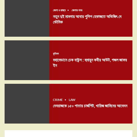
জেলা ও রাজ্য
জেলার খবর
নতুন দুই মামলায় আবার পুলিশ হেফাজতে অভিজিৎ দে
ভৌমিক
ফুটবল
মহামেডানে চেক বাউন্স : হুমায়ুন কবীর আউট, গজল জাফর
ইন
CRIME
LAW
দেবরাজকে ১৫০ পাতার চার্জশিট, খারিজ জামিনের আবেদন