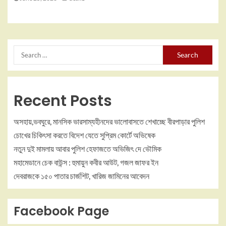
Recent Posts
অসহায়,ভবঘুরে, মানসিক ভারসাম্যহীনদের ভালোবাসতে শেখাচ্ছে বীরপাড়ার পুলিশ
চোখের চিকিৎসা করতে বিদেশ যেতে সুপ্রিম কোর্টে অভিষেক
নতুন দুই মামলায় আবার পুলিশ হেফাজতে অভিজিৎ দে ভৌমিক
মহামেডানে চেক বাউন্স : হুমায়ুন কবীর আউট, গজল জাফর ইন
দেবরাজকে ১৫০ পাতার চার্জশিট, খারিজ জামিনের আবেদন
Facebook Page