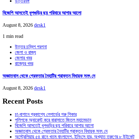
উত্তরবঙ্গ
বিজেপি আসতেই ধূপগুড়ির ছয় পরিবারে আশার আলো
August 8, 2026
desk1
1 min read
উত্তর চব্বিশ পরগনা
জেলা ও রাজ্য
জেলার খবর
রাজ্যের খবর
অজ্ঞাতবাস থেকে গ্রেফতার নৈহাটির প্রাক্তন বিধায়ক সনৎ দে
August 8, 2026
desk1
Recent Posts
চা-বাগানে প্রকাশ্যে লেপার্ডের গরু শিকার
পুলিশকে অ্যারেস্ট করে বারাসাতে জিতল মহামেডান
বিজেপি আসতেই ধূপগুড়ির ছয় পরিবারে আশার আলো
অজ্ঞাতবাস থেকে গ্রেফতার নৈহাটির প্রাক্তন বিধায়ক সনৎ দে
অস্ট্রেলিয়ায় ৫৪ রানে খতম বাংলাদেশ, ইনিংসে হার, অখ্যাত তরুণের ৮ উইকেট