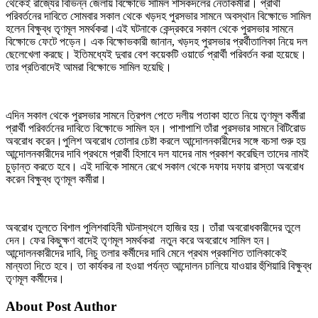
থেকেই রাজ্যের বিভিন্ন জেলায় বিক্ষোভে সামিল শাসকদলের নেতাকর্মীরা। প্রার্থী
পরিবর্তনের দাবিতে সোমবার সকাল থেকে খড়দহ পুরসভার সামনে অবস্থান বিক্ষোভে সামিল
হলেন বিক্ষুব্ধ তৃণমূল সমর্থকরা।এই ঘটনাকে কেন্দ্রকরে সকাল থেকে পুরসভার সামনে
বিক্ষোভে ফেটে পড়েন। এক বিক্ষোভকারী জানান, খড়দহ পুরসভার প্রর্থীতালিকা নিয়ে দল
ছেলেখেলা করছে। ইতিমধ্যেই দুবার বেশ কয়েকটি ওয়ার্ডে প্রার্থী পরিবর্তন করা হয়েছে।
তার প্রতিবাদেই আমরা বিক্ষোভে সামিল হয়েছি।
এদিন সকাল থেকে পুরসভার সামনে ত্রিপল পেতে দলীয় পতাকা হাতে নিয়ে তৃণমূল কর্মীরা
প্রার্থী পরিবর্তনের দাবিতে বিক্ষোভে সামিল হন। পাশাপাশি তাঁরা পুরসভার সামনে বিটিরোড
অবরোধ করেন।পুলিশ অবরোধ তোলার চেষ্টা করলে আন্দোলনকারীদের সঙ্গে বচসা শুরু হয়
আন্দোলনকারীদের দাবি প্রথমে প্রার্থী হিসাবে দল যাদের নাম প্রকাশ করেছিল তাদের নামই
চুড়ান্ত করতে হবে। এই দাবিকে সামনে রেখে সকাল থেকে দফায় দফায় রাস্তা অবরোধ
করেন বিক্ষুব্ধ তৃণমূল কর্মীরা।
অবরোধ তুলতে বিশাল পুলিশবাহিনী ঘটনাস্থলে হাজির হয়। তাঁরা অবরোধকারীদের তুলে
দেন। ফের কিছুক্ষণ বাদেই তৃণমূল সমর্থকরা নতুন করে অবরোধে সামিল হন।
আন্দোলনকারীদের দাবি, নিচু তলার কর্মীদের দাবি মেনে প্রথম প্রকাশিত তালিকাকেই
মান্যতা দিতে হবে। তা কার্যকর না হওয়া পর্যন্ত আন্দোলন চালিয়ে যাওয়ার হুঁশিয়ারি বিক্ষুব্ধ
তৃণমূল কর্মীদের।
About Post Author