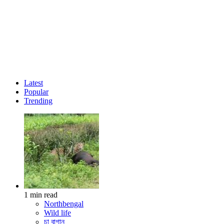
Latest
Popular
Trending
1 min read
Northbengal
Wild life
চা বাগান