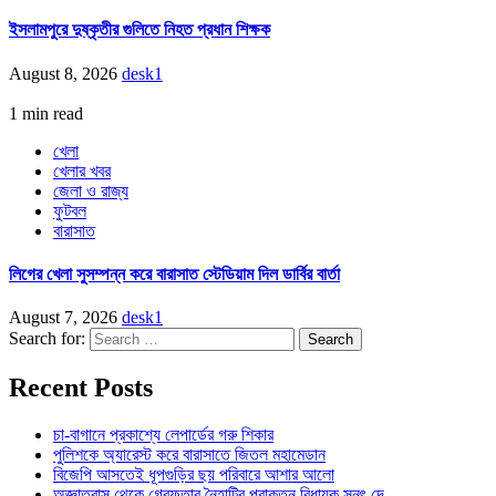
ইসলামপুরে দুষ্কৃতীর গুলিতে নিহত প্রধান শিক্ষক
August 8, 2026
desk1
1 min read
খেলা
খেলার খবর
জেলা ও রাজ্য
ফুটবল
বারাসাত
লিগের খেলা সুসম্পন্ন করে বারাসাত স্টেডিয়াম দিল ডার্বির বার্তা
August 7, 2026
desk1
Search for:
Recent Posts
চা-বাগানে প্রকাশ্যে লেপার্ডের গরু শিকার
পুলিশকে অ্যারেস্ট করে বারাসাতে জিতল মহামেডান
বিজেপি আসতেই ধূপগুড়ির ছয় পরিবারে আশার আলো
অজ্ঞাতবাস থেকে গ্রেফতার নৈহাটির প্রাক্তন বিধায়ক সনৎ দে