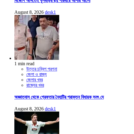
বিজেপি আসতেই ধূপগুড়ির ছয় পরিবারে আশার আলো
August 8, 2026
desk1
1 min read
উত্তর চব্বিশ পরগনা
জেলা ও রাজ্য
জেলার খবর
রাজ্যের খবর
অজ্ঞাতবাস থেকে গ্রেফতার নৈহাটির প্রাক্তন বিধায়ক সনৎ দে
August 8, 2026
desk1