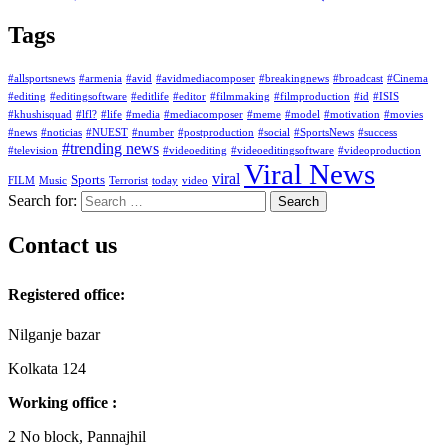
Tags
#allsportsnews
#armenia
#avid
#avidmediacomposer
#breakingnews
#broadcast
#Cinema
#editing
#editingsoftware
#editlife
#editor
#filmmaking
#filmproduction
#id
#ISIS
#khushisquad
#lfl?
#life
#media
#mediacomposer
#meme
#model
#motivation
#movies
#news
#noticias
#NUEST
#number
#postproduction
#social
#SportsNews
#success
#trending news
#television
#videoediting
#videoeditingsoftware
#videoproduction
Viral News
viral
Sports
FILM
Music
Terrorist
today
video
Search for:
Contact us
Registered office:
Nilganje bazar
Kolkata 124
Working office :
2 No block, Pannajhil