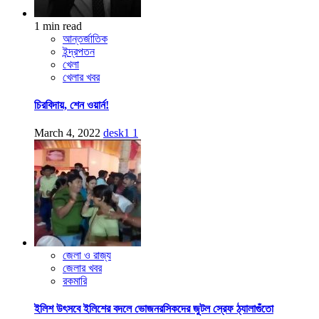
1 min read
আন্তর্জাতিক
ইন্দ্রপতন
খেলা
খেলার খবর
চিরবিদায়, শেন ওয়ার্ন!
March 4, 2022
desk1
1
জেলা ও রাজ্য
জেলার খবর
রকমারি
ইলিশ উৎসবে ইলিশের বদলে ভোজনরসিকদের জুটল স্রেফ ঠ্যালাগুঁতো