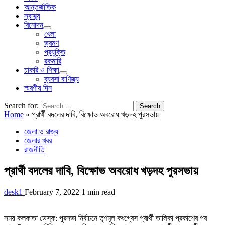
আন্তর্জাতিক
স্বাস্থ্য
বিনোদন
খেলা
ভ্রমণ
প্রযুক্তি
রকমারি
চাকরি ও শিক্ষা
ব্যবসা বাণিজ্য
স্মরণীয় দিন
Search for:
Home
»
প্রার্থী বদলের দাবি, বিক্ষোভ অবরোধ খড়দহ পুরসভায়
জেলা ও রাজ্য
জেলার খবর
রাজনীতি
প্রার্থী বদলের দাবি, বিক্ষোভ অবরোধ খড়দহ পুরসভায়
desk1
February 7, 2022
1 min read
সময় কলকাতা ডেস্ক: পুরসভা নির্বাচনে তৃণমূল কংগ্রেস প্রার্থী তালিকা প্রকাশের পর