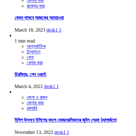
জেলার খবর
রাজ্যের খবর
কেমন থাকবে আজকের আবহাওয়া
March 18, 2023
desk1
1
1 min read
আন্তর্জাতিক
ইন্দ্রপতন
খেলা
খেলার খবর
চিরবিদায়, শেন ওয়ার্ন!
March 4, 2022
desk1
1
জেলা ও রাজ্য
জেলার খবর
রকমারি
ইলিশ উৎসবে ইলিশের বদলে ভোজনরসিকদের জুটল স্রেফ ঠ্যালাগুঁতো
November 13, 2022
desk1
1