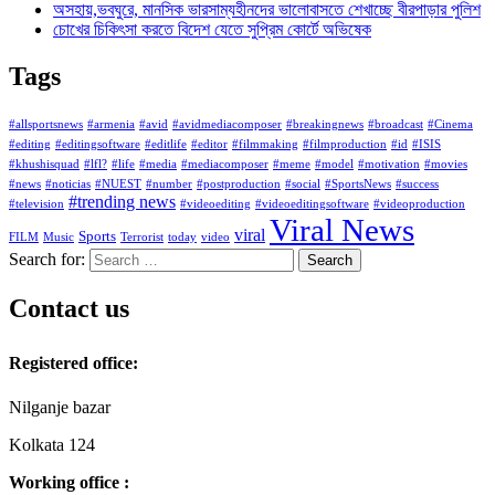
অসহায়,ভবঘুরে, মানসিক ভারসাম্যহীনদের ভালোবাসতে শেখাচ্ছে বীরপাড়ার পুলিশ
চোখের চিকিৎসা করতে বিদেশ যেতে সুপ্রিম কোর্টে অভিষেক
Tags
#allsportsnews
#armenia
#avid
#avidmediacomposer
#breakingnews
#broadcast
#Cinema
#editing
#editingsoftware
#editlife
#editor
#filmmaking
#filmproduction
#id
#ISIS
#khushisquad
#lfl?
#life
#media
#mediacomposer
#meme
#model
#motivation
#movies
#news
#noticias
#NUEST
#number
#postproduction
#social
#SportsNews
#success
#trending news
#television
#videoediting
#videoeditingsoftware
#videoproduction
Viral News
viral
Sports
FILM
Music
Terrorist
today
video
Search for:
Contact us
Registered office:
Nilganje bazar
Kolkata 124
Working office :