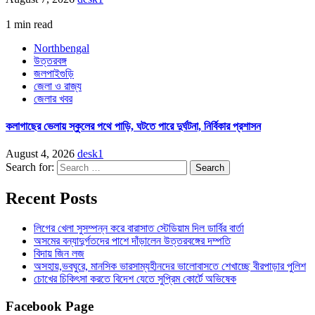
1 min read
Northbengal
উত্তরবঙ্গ
জলপাইগুড়ি
জেলা ও রাজ্য
জেলার খবর
কলাগাছের ভেলায় স্কুলের পথে পাড়ি, ঘটতে পারে দুর্ঘটনা, নির্বিকার প্রশাসন
August 4, 2026
desk1
Search for:
Recent Posts
লিগের খেলা সুসম্পন্ন করে বারাসাত স্টেডিয়াম দিল ডার্বির বার্তা
অসমের বন্যাদুর্গতদের পাশে দাঁড়ালেন উত্তরবঙ্গের দম্পতি
বিদায় জিন লজ
অসহায়,ভবঘুরে, মানসিক ভারসাম্যহীনদের ভালোবাসতে শেখাচ্ছে বীরপাড়ার পুলিশ
চোখের চিকিৎসা করতে বিদেশ যেতে সুপ্রিম কোর্টে অভিষেক
Facebook Page