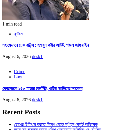
1 min read
ফুটবল
মহামেডানে চেক বাউন্স : হুমায়ুন কবীর আউট, গজল জাফর ইন
August 6, 2026
desk1
Crime
Law
দেবরাজকে ১৫০ পাতার চার্জশিট, খারিজ জামিনের আবেদন
August 6, 2026
desk1
Recent Posts
চোখের চিকিৎসা করতে বিদেশ যেতে সুপ্রিম কোর্টে অভিষেক
নতুন দুই মামলায় আবার পুলিশ হেফাজতে অভিজিৎ দে ভৌমিক