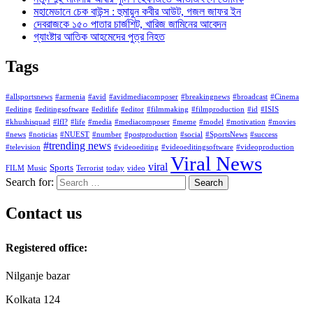
মহামেডানে চেক বাউন্স : হুমায়ুন কবীর আউট, গজল জাফর ইন
দেবরাজকে ১৫০ পাতার চার্জশিট, খারিজ জামিনের আবেদন
গ্যাংষ্টার আতিক আহমেদের পুত্র নিহত
Tags
#allsportsnews
#armenia
#avid
#avidmediacomposer
#breakingnews
#broadcast
#Cinema
#editing
#editingsoftware
#editlife
#editor
#filmmaking
#filmproduction
#id
#ISIS
#khushisquad
#lfl?
#life
#media
#mediacomposer
#meme
#model
#motivation
#movies
#news
#noticias
#NUEST
#number
#postproduction
#social
#SportsNews
#success
#trending news
#television
#videoediting
#videoeditingsoftware
#videoproduction
Viral News
viral
Sports
FILM
Music
Terrorist
today
video
Search for:
Contact us
Registered office:
Nilganje bazar
Kolkata 124