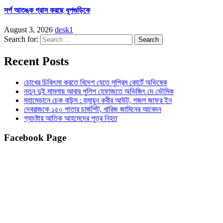
সর্প আতঙ্ক গ্রাস করছে ধূপগুড়িকে
August 3, 2026
desk1
Search for:
Recent Posts
চোখের চিকিৎসা করতে বিদেশ যেতে সুপ্রিম কোর্টে অভিষেক
নতুন দুই মামলায় আবার পুলিশ হেফাজতে অভিজিৎ দে ভৌমিক
মহামেডানে চেক বাউন্স : হুমায়ুন কবীর আউট, গজল জাফর ইন
দেবরাজকে ১৫০ পাতার চার্জশিট, খারিজ জামিনের আবেদন
গ্যাংষ্টার আতিক আহমেদের পুত্র নিহত
Facebook Page