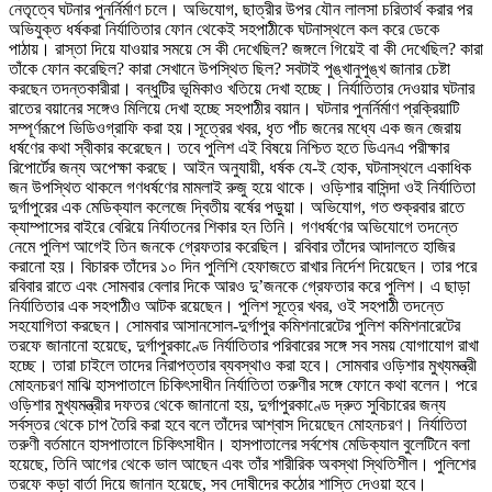
নেতৃত্বে ঘটনার পুনর্নির্মাণ চলে। অভিযোগ, ছাত্রীর উপর যৌন লালসা চরিতার্থ করার পর
অভিযুক্ত ধর্ষকরা নির্যাতিতার ফোন থেকেই সহপাঠীকে ঘটনাস্থলে কল করে ডেকে
পাঠায়। রাস্তা দিয়ে যাওয়ার সময়ে সে কী দেখেছিল? জঙ্গলে গিয়েই বা কী দেখেছিল? কারা
তাঁকে ফোন করেছিল? কারা সেখানে উপস্থিত ছিল? সবটাই পুঙ্খানুপুঙ্খ জানার চেষ্টা
করছেন তদন্তকারীরা। বন্ধুটির ভূমিকাও খতিয়ে দেখা হচ্ছে। নির্যাতিতার দেওয়ার ঘটনার
রাতের বয়ানের সঙ্গেও মিলিয়ে দেখা হচ্ছে সহপাঠীর বয়ান। ঘটনার পুনর্নির্মাণ প্রক্রিয়াটি
সম্পূর্ণরূপে ভিডিওগ্রাফি করা হয়।সূত্রের খবর, ধৃত পাঁচ জনের মধ্যে এক জন জেরায়
ধর্ষণের কথা স্বীকার করেছেন। তবে পুলিশ এই বিষয়ে নিশ্চিত হতে ডিএনএ পরীক্ষার
রিপোর্টের জন্য অপেক্ষা করছে। আইন অনুযায়ী, ধর্ষক যে-ই হোক, ঘটনাস্থলে একাধিক
জন উপস্থিত থাকলে গণধর্ষণের মামলাই রুজু হয়ে থাকে। ওড়িশার বাসিন্দা ওই নির্যাতিতা
দুর্গাপুরের এক মেডিক্যাল কলেজে দ্বিতীয় বর্ষের পড়ুয়া। অভিযোগ, গত শুক্রবার রাতে
ক্যাম্পাসের বাইরে বেরিয়ে নির্যাতনের শিকার হন তিনি। গণধর্ষণের অভিযোগে তদন্তে
নেমে পুলিশ আগেই তিন জনকে গ্রেফতার করেছিল। রবিবার তাঁদের আদালতে হাজির
করানো হয়। বিচারক তাঁদের ১০ দিন পুলিশি হেফাজতে রাখার নির্দেশ দিয়েছেন। তার পরে
রবিবার রাতে এবং সোমবার বেলার দিকে আর‌ও দু’জনকে গ্রেফতার করে পুলিশ। এ ছাড়া
নির্যাতিতার এক সহপাঠীও আটক রয়েছেন। পুলিশ সূত্রে খবর, ওই সহপাঠী তদন্তে
সহযোগিতা করছেন। সোমবার আসানসোল-দুর্গাপুর কমিশনারেটের পুলিশ কমিশনারেটের
তরফে জানানো হয়েছে, দুর্গাপুরকাণ্ডে নির্যাতিতার পরিবারের সঙ্গে সব সময় যোগাযোগ রাখা
হচ্ছে। তারা চাইলে তাদের নিরাপত্তার ব্যবস্থাও করা হবে। সোমবার ওড়িশার মুখ্যমন্ত্রী
মোহনচরণ মাঝি হাসপাতালে চিকিৎসাধীন নির্যাতিতা তরুণীর সঙ্গে ফোনে কথা বলেন। পরে
ওড়িশার মুখ্যমন্ত্রীর দফতর থেকে জানানো হয়, দুর্গাপুরকাণ্ডে দ্রুত সুবিচারের জন্য
সর্বস্তর থেকে চাপ তৈরি করা হবে বলে তাঁদের আশ্বাস দিয়েছেন মোহনচরণ। নির্যাতিতা
তরুণী বর্তমানে হাসপাতালে চিকিৎসাধীন। হাসপাতালের সর্বশেষ মেডিক্যাল বুলেটিনে বলা
হয়েছে, তিনি আগের থেকে ভাল আছেন এবং তাঁর শারীরিক অবস্থা স্থিতিশীল। পুলিশের
তরফে কড়া বার্তা দিয়ে জানান হয়েছে, সব দোষীদের কঠোর শাস্তি দেওয়া হবে।