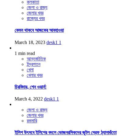
কলকাতা
জেলা ও রাজ্য
জেলার খবর
রাজ্যের খবর
কেমন থাকবে আজকের আবহাওয়া
March 18, 2023
desk1
1
1 min read
আন্তর্জাতিক
ইন্দ্রপতন
খেলা
খেলার খবর
চিরবিদায়, শেন ওয়ার্ন!
March 4, 2022
desk1
1
জেলা ও রাজ্য
জেলার খবর
রকমারি
ইলিশ উৎসবে ইলিশের বদলে ভোজনরসিকদের জুটল স্রেফ ঠ্যালাগুঁতো