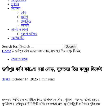
স্বাস্থ্য
বিনোদন
খেলা
ভ্রমণ
প্রযুক্তি
রকমারি
চাকরি ও শিক্ষা
ব্যবসা বাণিজ্য
স্মরণীয় দিন
Search for:
Home
»
দুর্গাপুর ধর্ষণ কাণ্ডে নয়া মোড়, সন্দেহের তির বন্ধুর দিকেই
জেলা ও রাজ্য
দুর্গাপুর ধর্ষণ কাণ্ডে নয়া মোড়, সন্দেহের তির বন্ধুর দিকেই
desk1
October 14, 2025
1 min read
মঙ্গলবার নির্যাতিতার সহপাঠীকে নিয়ে ঘটনাস্থলে পৌঁছয় পুলিশ। শুরু হয় ঘটনার রাতের
পুনর্নির্মাণ। দুর্গাপুরের ডিসি ইস্ট অভিষেক গুপ্তা এবং অ্যাসিস্ট্যান্ট কমিশনার সুবীর দের