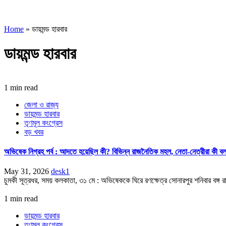
Home
»
ডায়মন্ড হারবার
ডায়মন্ড হারবার
1 min read
জেলা ও রাজ্য
ডায়মন্ড হারবার
তৃণমূল কংগ্রেস
বড় খবর
অভিষেক নিগ্রহ পর্ব : আদতে হয়েছিল কী? বিভিন্ন রাজনৈতিক মহল, নেতা-নেত্রীরা কী ব
May 31, 2026
desk1
চুমকী সূত্রধর, সময় কলকাতা, ৩১ মে : অভিষেককে ঘিরে রণক্ষেত্র সোনারপুর শনিবার বঙ্গ র
1 min read
ডায়মন্ড হারবার
তৃণমূল কংগ্রেস