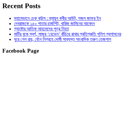
Recent Posts
মহামেডানে চেক বাউন্স : হুমায়ুন কবীর আউট, গজল জাফর ইন
দেবরাজকে ১৫০ পাতার চার্জশিট, খারিজ জামিনের আবেদন
গ্যাংষ্টার আতিক আহমেদের পুত্র নিহত
মাটির বুকে স্বর্গ, সাজুর ‘হেভেন’ বাঁচিয়ে রাখার প্রতিশ্রুতি পুলিশ প্রশাসনের
ঘুরে গেল রায়, যৌন নিগ্রহে দোষী সাব্যস্ত সাংবাদিক তরুণ তেজপাল
Facebook Page