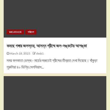
WEATHER
পরিবেশ
কমছে গঙ্গার জলস্তর, আসন্ন গ্রীষ্মে জল-সঙ্কটের আশঙ্কা
March 18, 2025
desk1
সময় কলকাতা ডেস্ক:- মার্চের শুরুতেই গ্রীষ্মের তীব্রতা দেখা দিয়েছে। বাঁকুড়া
পুরুলিয়া ৪০ ডিগ্রি সেলসিয়াস...