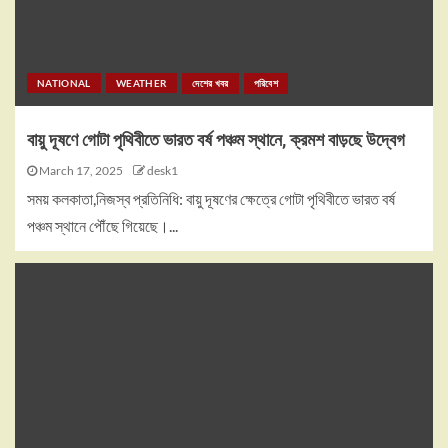
NATIONAL
WEATHER
দেশের খবর
পরিবেশ
বায়ু দূষণে গোটা পৃথিবীতে ভারত বর্ষ পঞ্চম স্থানে, ক্রমশ বাড়ছে উদ্বেগ
March 17, 2025
desk1
সময় কলকাতা,নিজস্ব প্রতিনিধি: বায়ু দূষণের ক্ষেত্রে গোটা পৃথিবীতে ভারত বর্ষ
পঞ্চম স্থানে পৌঁছে গিয়েছে।...