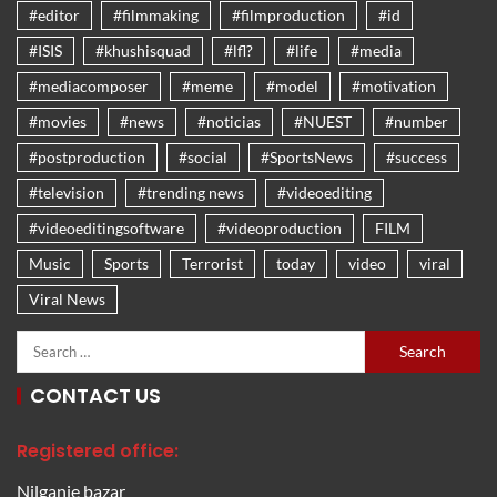
#editor
#filmmaking
#filmproduction
#id
#ISIS
#khushisquad
#lfl?
#life
#media
#mediacomposer
#meme
#model
#motivation
#movies
#news
#noticias
#NUEST
#number
#postproduction
#social
#SportsNews
#success
#television
#trending news
#videoediting
#videoeditingsoftware
#videoproduction
FILM
Music
Sports
Terrorist
today
video
viral
Viral News
CONTACT US
Registered office:
Nilganje bazar