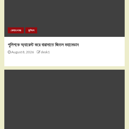
খেলার খবর
ফুটবল
পুলিশকে অ্যারেস্ট করে বারাসাতে জিতল মহামেডান
August 8, 2026
desk1