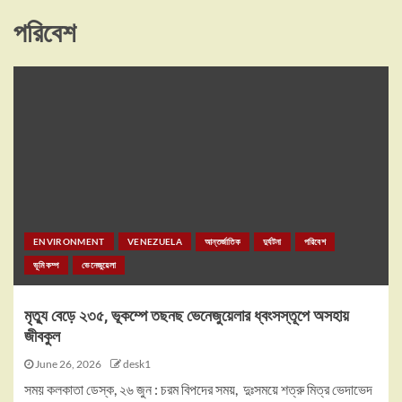
পরিবেশ
ENVIRONMENT
VENEZUELA
আন্তর্জাতিক
দুর্ঘটনা
পরিবেশ
ভূমিকম্প
ভেনেজুয়েলা
মৃত্যু বেড়ে ২৩৫, ভূকম্পে তছনছ ভেনেজুয়েলার ধ্বংসস্তূপে অসহায়
জীবকুল
June 26, 2026
desk1
সময় কলকাতা ডেস্ক, ২৬ জুন : চরম বিপদের সময়, দুঃসময়ে শত্রু মিত্র ভেদাভেদ