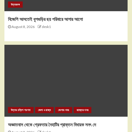
উত্তরবঙ্গ
বিজেপি আসতেই ধূপগুড়ির ছয় পরিবারে আশার আলো
August 8, 2026
desk1
উত্তর চব্বিশ পরগনা
জেলা ও রাজ্য
জেলার খবর
রাজ্যের খবর
অজ্ঞাতবাস থেকে গ্রেফতার নৈহাটির প্রাক্তন বিধায়ক সনৎ দে