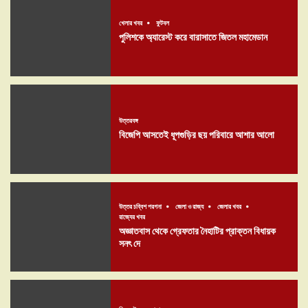
খেলার খবর
ফুটবল
পুলিশকে অ্যারেস্ট করে বারাসাতে জিতল মহামেডান
উত্তরবঙ্গ
বিজেপি আসতেই ধূপগুড়ির ছয় পরিবারে আশার আলো
উত্তর চব্বিশ পরগনা
জেলা ও রাজ্য
জেলার খবর
রাজ্যের খবর
অজ্ঞাতবাস থেকে গ্রেফতার নৈহাটির প্রাক্তন বিধায়ক
সনৎ দে