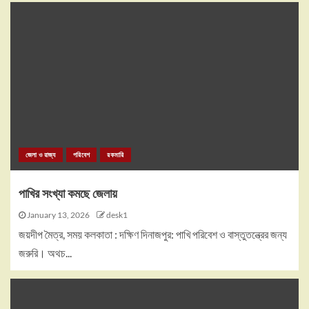
জেলা ও রাজ্য
পরিবেশ
রকমারি
পাখির সংখ্যা কমছে জেলায়
January 13, 2026
desk1
জয়দীপ মৈত্র, সময় কলকাতা : দক্ষিণ দিনাজপুর: পাখি পরিবেশ ও বাস্তুতন্ত্রের জন্য
জরুরি। অথচ...