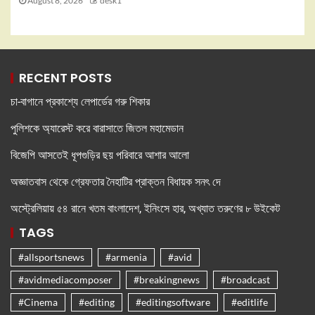
August 8, 2026
desk1
RECENT POSTS
চা-বাগানে প্রকাশ্যে লেপার্ডের গরু শিকার
পুলিশকে অ্যারেস্ট করে বারাসাতে জিতল মহামেডান
বিজেপি আসতেই ধূপগুড়ির ছয় পরিবারে আশার আলো
অজ্ঞাতবাস থেকে গ্রেফতার নৈহাটির প্রাক্তন বিধায়ক সনৎ দে
অস্ট্রেলিয়ায় ৫৪ রানে খতম বাংলাদেশ, ইনিংসে হার, অখ্যাত তরুণের ৮ উইকেট
TAGS
#allsportsnews
#armenia
#avid
#avidmediacomposer
#breakingnews
#broadcast
#Cinema
#editing
#editingsoftware
#editlife