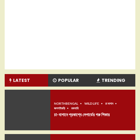
LATEST
POPULAR
TRENDING
NORTHBENGAL
WILD LIFE
চা বাগান
জলপাইগুড়ি
রকমারি
চা-বাগানে প্রকাশ্যে লেপার্ডের গরু শিকার