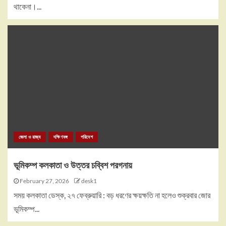
থাকেনা।...
জেলা ও রাজ্য
দক্ষিণবঙ্গ
পরিবেশ
ভূমিকম্প কলকাতা ও উত্তর চব্বিশ পরগনায়
February 27, 2026
desk1
সময় কলকাতা ডেস্ক, ২৭ ফেব্রুয়ারি : বড় ধরণের ক্ষয়ক্ষতি না হলেও শুক্রবার জোর
ভূমিকম্প...