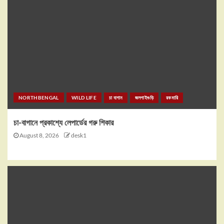
NORTHBENGAL
WILD LIFE
চা বাগান
জলপাইগুড়ি
রকমারি
চা-বাগানে প্রকাশ্যে লেপার্ডের গরু শিকার
August 8, 2026
desk1