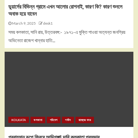
ডুয়ার্সের বিভিন্ন গ্রামে এখন আলোর রোশনাই, কারণ কি? কারণ শুনলে
অবাক হয়ে যাবেন
March 9, 2025
desk1
সময় কলকাতা, সানি রায়, উত্তরবঙ্গ:- ১৯৭১-এ মুক্তি পাওয়া অত্যন্ত জনপ্রিয়
অভিনেতা রাজেশ খান্নার হাতি...
KOLKATA
কলকাতা
পরিবেশ
পর্যটন
রাজ্যের খবর
প্রবাহমান রূপে ফিরবে আদিগঙ্গা! দাবি কলকাতা পুরসভার