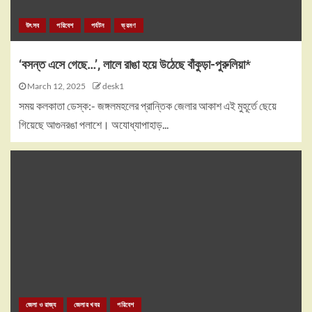
উৎসব
পরিবেশ
পর্যটন
ভ্রমণ
‘বসন্ত এসে গেছে…’, লালে রাঙা হয়ে উঠেছে বাঁকুড়া-পুরুলিয়া*
March 12, 2025
desk1
সময় কলকাতা ডেস্ক:- জঙ্গলমহলের প্রান্তিক জেলার আকাশ এই মুহূর্তে ছেয়ে
গিয়েছে আগুনরঙা পলাশে। অযোধ্যাপাহাড়...
জেলা ও রাজ্য
জেলার খবর
পরিবেশ