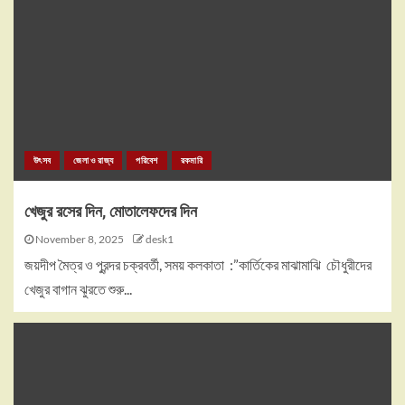
উৎসব
জেলা ও রাজ্য
পরিবেশ
রকমারি
খেজুর রসের দিন, মোতালেফদের দিন
November 8, 2025
desk1
জয়দীপ মৈত্র ও পুরন্দর চক্রবর্তী, সময় কলকাতা :”কার্তিকের মাঝামাঝি চৌধুরীদের
খেজুর বাগান ঝুরতে শুরু...