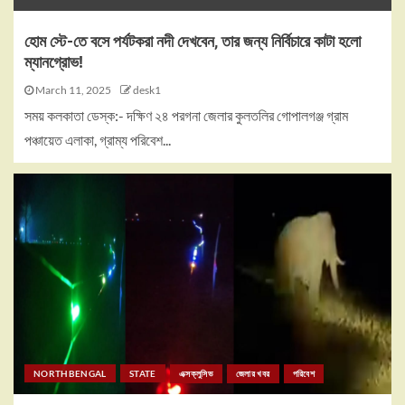
হোম স্টে-তে বসে পর্যটকরা নদী দেখবেন, তার জন্য নির্বিচারে কাটা হলো
ম্যানগ্রোভ!
March 11, 2025
desk1
সময় কলকাতা ডেস্ক:- দক্ষিণ ২৪ পরগনা জেলার কুলতলির গোপালগঞ্জ গ্রাম
পঞ্চায়েত এলাকা, গ্রাম্য পরিবেশ...
NORTHBENGAL
STATE
এক্সক্লুসিভ
জেলার খবর
পরিবেশ