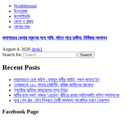
Northbengal
উত্তরবঙ্গ
জলপাইগুড়ি
জেলা ও রাজ্য
জেলার খবর
কলাগাছের ভেলায় স্কুলের পথে পাড়ি, ঘটতে পারে দুর্ঘটনা, নির্বিকার প্রশাসন
August 4, 2026
desk1
Search for:
Recent Posts
মহামেডানে চেক বাউন্স : হুমায়ুন কবীর আউট, গজল জাফর ইন
দেবরাজকে ১৫০ পাতার চার্জশিট, খারিজ জামিনের আবেদন
গ্যাংষ্টার আতিক আহমেদের পুত্র নিহত
মাটির বুকে স্বর্গ, সাজুর ‘হেভেন’ বাঁচিয়ে রাখার প্রতিশ্রুতি পুলিশ প্রশাসনের
ঘুরে গেল রায়, যৌন নিগ্রহে দোষী সাব্যস্ত সাংবাদিক তরুণ তেজপাল
Facebook Page