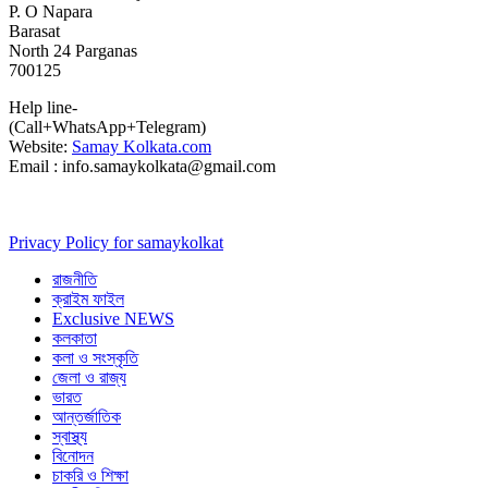
P. O Napara
Barasat
North 24 Parganas
700125
Help line-
(Call+WhatsApp+Telegram)
Website:
Samay Kolkata.com
Email : info.samaykolkata@gmail.com
Privacy Policy for samaykolkat
রাজনীতি
ক্রাইম ফাইল
Exclusive NEWS
কলকাতা
কলা ও সংস্কৃতি
জেলা ও রাজ্য
ভারত
আন্তর্জাতিক
স্বাস্থ্য
বিনোদন
চাকরি ও শিক্ষা