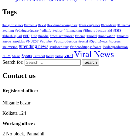
Tags
#allsportsnews
#armenia
#avid
#avidmediacomposer
#breakingnews
#broadcast
#Cinema
#editing
#editingsoftware
#editlife
#editor
#filmmaking
#filmproduction
#id
#ISIS
#khushisquad
#lfl?
#life
#media
#mediacomposer
#meme
#model
#motivation
#movies
#news
#noticias
#NUEST
#number
#postproduction
#social
#SportsNews
#success
#trending news
#television
#videoediting
#videoeditingsoftware
#videoproduction
Viral News
viral
Sports
FILM
Music
Terrorist
today
video
Search for:
Contact us
Registered office:
Nilganje bazar
Kolkata 124
Working office :
2 No block, Pannajhil