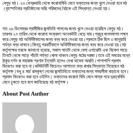
বেলুড় মঠ। ২৩ ফেব্রুয়ারি থেকে করোনাবিধি মেনে ভক্তদের জন্য খুলে দেওয়া হবে মঠ
।বৃহস্পতিবার প্রতিষ্ঠানের অছি পরিষদের বৈঠকে এই সিদ্ধান্ত নেওয়া হয়।
গত ২৬ ডিসেম্বর স্বামীজির জন্মতিথি পালনের জন্য খুলে দেওয়া হয়েছিল বেলুড় মঠ।
তারপর ২৭ তারিখ থেকে করোনা সংক্রমণ অনেকটাই বেড়ে যায়।প্রচুর জনসমাগম লক্ষ্য
করে বেলুড় মঠ অনির্দিষ্টকালের জন্য বন্ধ করে দেওয়া হয়।প্রথমে ঠিক ছিল ৩ জানুয়ারি
পর্যন্ত বন্ধ থাকবে।কিন্তু পরবর্তীকালে অনির্দিষ্টকালের জন্য বন্ধ করে দেওয়া হয়।মঠ
কর্তৃপক্ষের তরফে জানানো হয়েছে, সকাল সাতটা থেকে বেলা এগারোটা এবং বিকেল সাড়ে
তিনটে থেকে সাড়ে পাঁচটা পর্যন্ত খোলা থাকবে বেলুড় মঠের দরজা।তবে এই সময়ের মধ্যে
ঠাকুর দর্শন বা মহারাজ প্রণাম ইত্যাদি হলেও দেখা যাবেনা আরতি।পাশাপাশি প্রসাদ
বিতরণও করা হবে না।কমিউনিটি কিচেনও আপাতত বন্ধ রাখার সিদ্ধান্ত নিয়েছেন মঠ
কর্তৃপক্ষ।শুধু ৪ মার্চ রামকৃষ্ণ দেবের জন্মতিথিতে ভক্তদের জন্য সময়সীমা বাড়ানো হবে।
প্রসাদ বিতরণও করা হবে ওইদিন। ভক্তদের করোনা বিধি মেনে মাস্ক পরে দুরত্ববিধি
মেনে ঢুকতে হবে বলে জানিয়েছে মঠ কর্তৃপক্ষ।
About Post Author