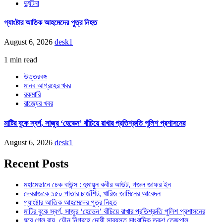
দুর্ঘটনা
গ্যাংষ্টার আতিক আহমেদের পুত্র নিহত
August 6, 2026
desk1
1 min read
উত্তরবঙ্গ
মানব আগ্রহের খবর
রকমারি
রাজ্যের খবর
মাটির বুকে স্বর্গ, সাজুর ‘হেভেন’ বাঁচিয়ে রাখার প্রতিশ্রুতি পুলিশ প্রশাসনের
August 6, 2026
desk1
Recent Posts
মহামেডানে চেক বাউন্স : হুমায়ুন কবীর আউট, গজল জাফর ইন
দেবরাজকে ১৫০ পাতার চার্জশিট, খারিজ জামিনের আবেদন
গ্যাংষ্টার আতিক আহমেদের পুত্র নিহত
মাটির বুকে স্বর্গ, সাজুর ‘হেভেন’ বাঁচিয়ে রাখার প্রতিশ্রুতি পুলিশ প্রশাসনের
ঘুরে গেল রায়, যৌন নিগ্রহে দোষী সাব্যস্ত সাংবাদিক তরুণ তেজপাল