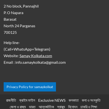
2 No block, Pannajhil
P. O Napara
Barasat
North 24 Parganas
700125
Help line-
(Call+WhatsApp+Telegram)
Website:
Samay Kolkata.com
Email : info.samaykolkata@gmail.com
Privacy Policy for samaykolkat
রাজনীতি
ক্রাইম ফাইল
Exclusive NEWS
কলকাতা
কলা ও সংস্কৃতি
জেলা ও রাজ্য
ভারত
আন্তর্জাতিক
স্বাস্থ্য
বিনোদন
চাকরি ও শিক্ষা