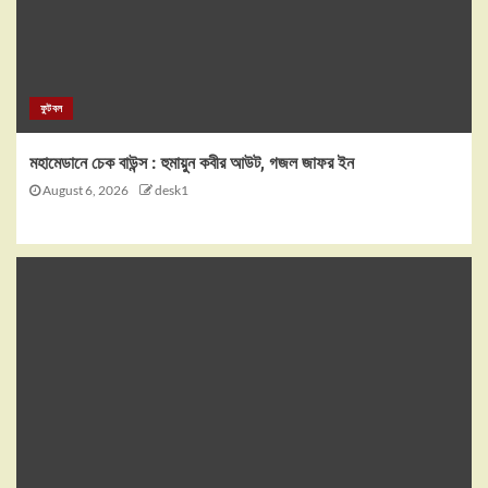
ফুটবল
মহামেডানে চেক বাউন্স : হুমায়ুন কবীর আউট, গজল জাফর ইন
August 6, 2026
desk1