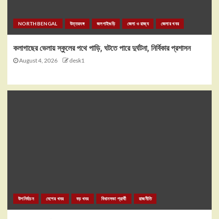
NORTHBENGAL
উত্তরবঙ্গ
জলপাইগুড়ি
জেলা ও রাজ্য
জেলার খবর
কলাগাছের ভেলায় স্কুলের পথে পাড়ি, ঘটতে পারে দুর্ঘটনা, নির্বিকার প্রশাসন
August 4, 2026
desk1
উপনির্বাচন
দেশের খবর
বড় খবর
বিধানসভা প্রার্থী
রাজনীতি