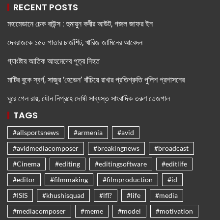
RECENT POSTS
মহামেডানে চেক বাউন্স : হুমায়ুন কবীর আউট, গজল জাফর ইন
দেবরাজকে ১৫০ পাতার চার্জশিট, খারিজ জামিনের আবেদন
গ্যাংষ্টার আতিক আহমেদের পুত্র নিহত
মাটির বুকে স্বর্গ, সাজুর ‘হেভেন’ বাঁচিয়ে রাখার প্রতিশ্রুতি পুলিশ প্রশাসনের
ঘুরে গেল রায়, যৌন নিগ্রহে দোষী সাব্যস্ত সাংবাদিক তরুণ তেজপাল
TAGS
#allsportsnews
#armenia
#avid
#avidmediacomposer
#breakingnews
#broadcast
#Cinema
#editing
#editingsoftware
#editlife
#editor
#filmmaking
#filmproduction
#id
#ISIS
#khushisquad
#lfl?
#life
#media
#mediacomposer
#meme
#model
#motivation