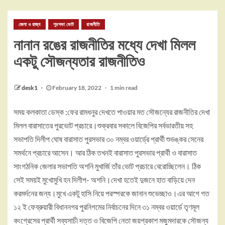
জেলা ও রাজ্য
পুরসভা ভোট
রাজনীতি
নানান রঙের রাজনীতির মধ্যে দেখা মিলল
একটু সৌজন্যতার রাজনীতিও
desk1
February 18, 2022
1 min read
সময় কলকাতা ডেস্ক :ফের রামধনুর দেখতে পাওয়ার মত সৌজন্যের রাজনীতির দেখা
মিলল বারাসাতের পুরভোট প্রচারে।শুক্রবার সকালে বিজেপির সর্বভারতীয় সহ
সভাপতি দিলীপ ঘোষ বারাসাত পুরসভার ৩০ নম্বর ওয়ার্ডে্র প্রার্থী শুভঙ্কর সেনের
সমর্থনে প্রচারে আসেন। আর ঠিক তখনই বারাসাত পুরসভার প্রার্থী ও বারাসাত
সাংগঠনিক জেলার সভাপতি অশনি মুখার্জি তাঁর ভোট প্রচারে বেরোচ্ছিলেন। ঠিক
সেই সময়ই মুখোমুখি হন দিলীপ- অশনি।দেখা হতেই দুজনে হাত বাড়িয়ে দেন
করমর্দনের জন্য।মুখে একটু হাসি নিয়ে পরস্পরকে জানান শুভেচ্ছাও।এর আগে গত
১২ ই ফেব্রুয়ারী বিধাননগর পুরনিগমের নির্বাচনের দিনে ৩১ নম্বর ওয়ার্ডে তৃণমূল
কংগ্রেসের প্রার্থী সব্যসাচী দত্ত ও বিজেপি নেতা জয়প্রকাশ মজুমদারকে সৌজন্য