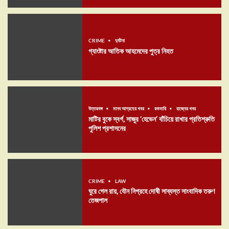
CRIME
দুর্ঘটনা
গ্যাংষ্টার আতিক আহমেদের পুত্র নিহত
উত্তরবঙ্গ
মানব আগ্রহের খবর
রকমারি
রাজ্যের খবর
মাটির বুকে স্বর্গ, সাজুর ‘হেভেন’ বাঁচিয়ে রাখার প্রতিশ্রুতি
পুলিশ প্রশাসনের
CRIME
LAW
ঘুরে গেল রায়, যৌন নিগ্রহে দোষী সাব্যস্ত সাংবাদিক তরুণ
তেজপাল