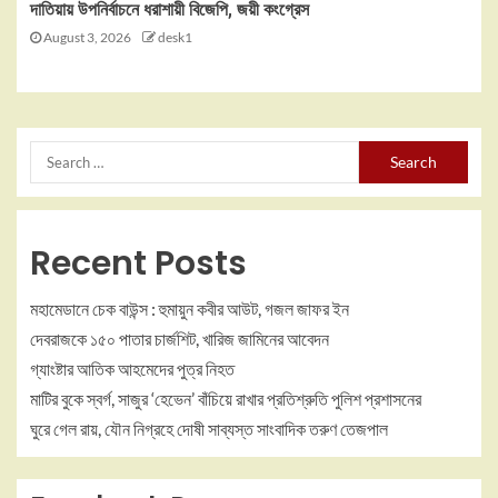
দাতিয়ায় উপনির্বাচনে ধরাশায়ী বিজেপি, জয়ী কংগ্রেস
August 3, 2026
desk1
Recent Posts
মহামেডানে চেক বাউন্স : হুমায়ুন কবীর আউট, গজল জাফর ইন
দেবরাজকে ১৫০ পাতার চার্জশিট, খারিজ জামিনের আবেদন
গ্যাংষ্টার আতিক আহমেদের পুত্র নিহত
মাটির বুকে স্বর্গ, সাজুর ‘হেভেন’ বাঁচিয়ে রাখার প্রতিশ্রুতি পুলিশ প্রশাসনের
ঘুরে গেল রায়, যৌন নিগ্রহে দোষী সাব্যস্ত সাংবাদিক তরুণ তেজপাল