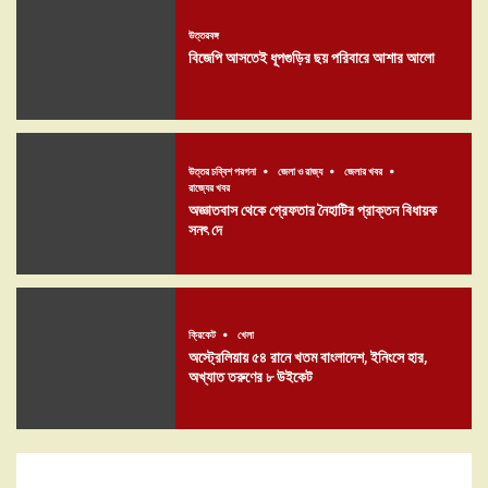
উত্তরবঙ্গ
বিজেপি আসতেই ধূপগুড়ির ছয় পরিবারে আশার আলো
উত্তর চব্বিশ পরগনা
জেলা ও রাজ্য
জেলার খবর
রাজ্যের খবর
অজ্ঞাতবাস থেকে গ্রেফতার নৈহাটির প্রাক্তন বিধায়ক
সনৎ দে
ক্রিকেট
খেলা
অস্ট্রেলিয়ায় ৫৪ রানে খতম বাংলাদেশ, ইনিংসে হার,
অখ্যাত তরুণের ৮ উইকেট