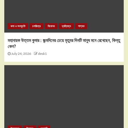
কলা ও সংস্কৃতি
চলচ্চিত্র
বিনোদন
ব্যক্তিত্ব
শাশ্বত
মহানায়ক উত্তম কুমার : জন্মদিনের চেয়ে মৃত্যুর দিনটি মানুষ মনে রেখেছেন, কিন্তু
কেন?
July 24, 2026
desk1