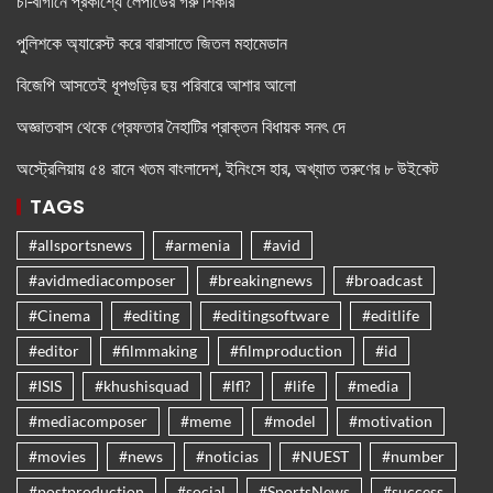
চা-বাগানে প্রকাশ্যে লেপার্ডের গরু শিকার
পুলিশকে অ্যারেস্ট করে বারাসাতে জিতল মহামেডান
বিজেপি আসতেই ধূপগুড়ির ছয় পরিবারে আশার আলো
অজ্ঞাতবাস থেকে গ্রেফতার নৈহাটির প্রাক্তন বিধায়ক সনৎ দে
অস্ট্রেলিয়ায় ৫৪ রানে খতম বাংলাদেশ, ইনিংসে হার, অখ্যাত তরুণের ৮ উইকেট
TAGS
#allsportsnews
#armenia
#avid
#avidmediacomposer
#breakingnews
#broadcast
#Cinema
#editing
#editingsoftware
#editlife
#editor
#filmmaking
#filmproduction
#id
#ISIS
#khushisquad
#lfl?
#life
#media
#mediacomposer
#meme
#model
#motivation
#movies
#news
#noticias
#NUEST
#number
#postproduction
#social
#SportsNews
#success