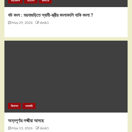
উত্তরবঙ্গ
বিনোদন
রকমারি
বউ বদল : ময়নাগুড়িতে স্বামী-স্ত্রীর বদলাবদলি নাকি বদলা ?
May 29, 2026
desk1
বিনোদন
রকমারি
অন্নপূর্ণার লক্ষ্মীরা আসছে
May 13, 2026
desk1