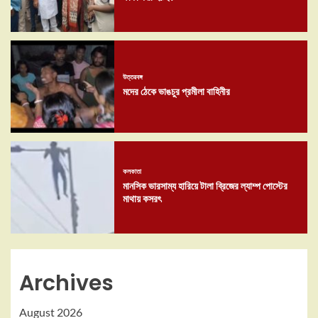
উত্তরবঙ্গ
মদের ঠেকে ভাঙচুর প্রমীলা বাহিনীর
কলকাতা
মানসিক ভারসাম্য হারিয়ে টালা ব্রিজের ল্যাম্প পোস্টের
মাথায় কসরৎ
Archives
August 2026