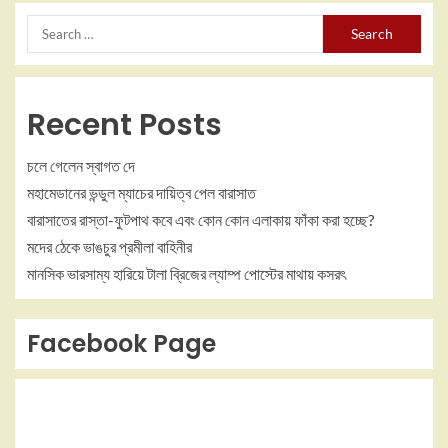
Recent Posts
চলে গেলেন স্বাগত দে
মহামেডানের ভন্ডুল ম্যাচের দায়িত্ব পেল বারাসাত
বারাসাতের রাস্তা-ফুটপাথ কবে এবং কোন কোন এলাকায় ফাঁকা করা হচ্ছে?
মদের ঠেকে ভাঙচুর প্রমীলা বাহিনীর
মানসিক ভারসাম্য হারিয়ে টালা ব্রিজের ল্যাম্প পোস্টের মাথায় কসরৎ
Facebook Page