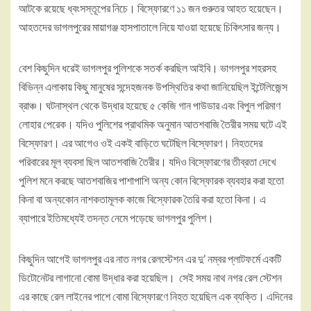
আটকে রয়েছে ধ্বংসস্তূপের নিচে। বিস্ফোরণে ১১ জন গুরুতর আহত হয়েছেন।
আহতদের ভাগলপুরের মায়াগঞ্জ হাসপাতালে নিয়ে যাওয়া হয়েছে চিকিৎসার জন্য।
বেশ কিছুদিন ধরেই ভাগলপুর পুলিশকে সতর্ক করছিল আইবি। ভাগলপুর শহরসহ
বিভিন্ন এলাকায় কিছু মানুষের সন্দেহজনক উপস্থিতির কথা জানিয়েছিল ইন্টেলিজেন্স
ব্রাঞ্চ। ঘটনাস্থল থেকে উদ্ধার হয়েছে ৫ কেজি গান পাউডার এবং বিপুল পরিমাণ
লোহার পেরেক। যদিও পুলিশের প্রাথমিক অনুমান আতশবাজি তৈরীর সময় ঘটে এই
বিস্ফোরণ। এর আগেও ওই একই বাড়িতে ঘটেছিল বিস্ফোরণ। নিহতদের
পরিবারের মূল ব্যবসা ছিল আতশবাজি তৈরীর। যদিও বিস্ফোরণের তীব্রতা দেখে
পুলিশ মনে করছে আতশবাজির পাশাপাশি অন্য কোন বিস্ফোরক ব্যবহার করা হতো
কিনা বা অন্যকোন নাশকতামূলক কাজে বিস্ফোরক তৈরি করা হতো কিনা। এ
ব্যাপারে ইতিমধ্যেই তদন্ত নেমে পড়েছে ভাগলপুর পুলিশ।
কিছুদিন আগেই ভাগলপুর এর নাত নগর রেলস্টেশন এর দু’ নম্বর প্লাটফর্মে একটি
ডিটোনেটর লাগানো বোমা উদ্ধার করা হয়েছিল। সেই সময় নাথ নগর রেল স্টেশন
এর কাছে রেল লাইনের পাশে বোমা বিস্ফোরণে নিহত হয়েছিল এক ব্যক্তি। এদিনের