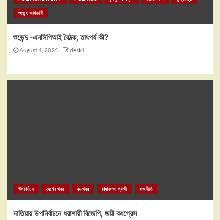
শুভেন্দু অধিকারী
শুভেন্দু -এনসিপিআই বৈঠক, তাৎপর্য কী?
August 4, 2026
desk1
উপনির্বাচন
দেশের খবর
বড় খবর
বিধানসভা প্রার্থী
রাজনীতি
দাতিয়ায় উপনির্বাচনে ধরাশায়ী বিজেপি, জয়ী কংগ্রেস