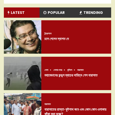
LATEST
POPULAR
TRENDING
ইন্দ্রপতন
চলে গেলেন স্বাগত দে
খেলা
খেলার খবর
ফুটবল
বারাসাত
মহামেডানের ভন্ডুল ম্যাচের দায়িত্ব পেল বারাসাত
বারাসাত
বারাসাতের রাস্তা-ফুটপাথ কবে এবং কোন কোন এলাকায়
ফাঁকা করা হচ্ছে?