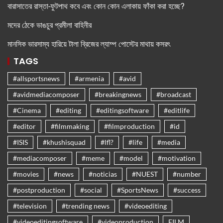
বারাসাতের রাস্তা-ফুটপাথ কবে এবং কোন কোন এলাকায় ফাঁকা করা হচ্ছে?
মদের ঠেকে ভাঙচুর প্রমীলা বাহিনীর
মানসিক ভারসাম্য হারিয়ে টালা ব্রিজের ল্যাম্প পোস্টের মাথায় কসরৎ
TAGS
#allsportsnews
#armenia
#avid
#avidmediacomposer
#breakingnews
#broadcast
#Cinema
#editing
#editingsoftware
#editlife
#editor
#filmmaking
#filmproduction
#id
#ISIS
#khushisquad
#lfl?
#life
#media
#mediacomposer
#meme
#model
#motivation
#movies
#news
#noticias
#NUEST
#number
#postproduction
#social
#SportsNews
#success
#television
#trending news
#videoediting
#videoeditingsoftware
#videoproduction
FILM