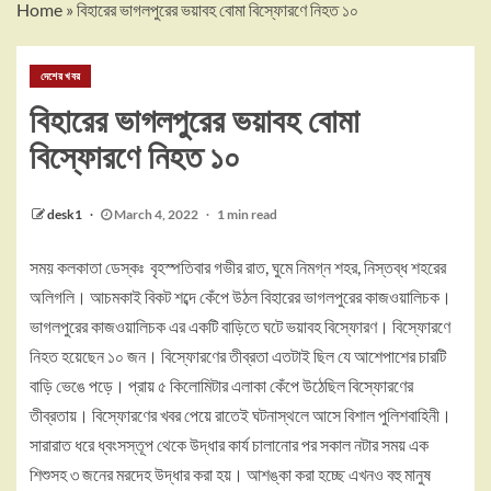
Home
»
বিহারের ভাগলপুরের ভয়াবহ বোমা বিস্ফোরণে নিহত ১০
দেশের খবর
বিহারের ভাগলপুরের ভয়াবহ বোমা
বিস্ফোরণে নিহত ১০
desk1
March 4, 2022
1 min read
সময় কলকাতা ডেস্কঃ বৃহস্পতিবার গভীর রাত, ঘুমে নিমগ্ন শহর, নিস্তব্ধ শহরের
অলিগলি। আচমকাই বিকট শব্দে কেঁপে উঠল বিহারের ভাগলপুরের কাজওয়ালিচক।
ভাগলপুরের কাজওয়ালিচক এর একটি বাড়িতে ঘটে ভয়াবহ বিস্ফোরণ। বিস্ফোরণে
নিহত হয়েছেন ১০ জন। বিস্ফোরণের তীব্রতা এতটাই ছিল যে আশেপাশের চারটি
বাড়ি ভেঙে পড়ে। প্রায় ৫ কিলোমিটার এলাকা কেঁপে উঠেছিল বিস্ফোরণের
তীব্রতায়। বিস্ফোরণের খবর পেয়ে রাতেই ঘটনাস্থলে আসে বিশাল পুলিশবাহিনী।
সারারাত ধরে ধ্বংসস্তূপ থেকে উদ্ধার কার্য চালানোর পর সকাল নটার সময় এক
শিশুসহ ৩ জনের মরদেহ উদ্ধার করা হয়। আশঙ্কা করা হচ্ছে এখনও বহু মানুষ