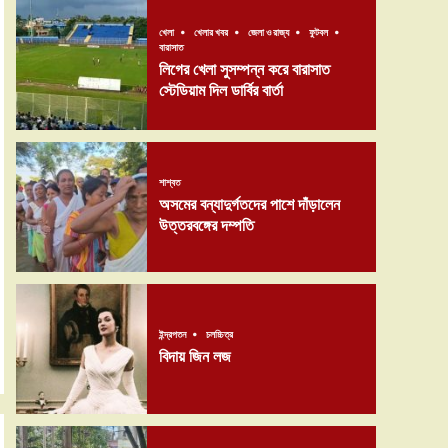
খেলা
খেলার খবর
জেলা ও রাজ্য
ফুটবল
বারাসাত
লিগের খেলা সুসম্পন্ন করে বারাসাত
স্টেডিয়াম দিল ডার্বির বার্তা
শাশ্বত
অসমের বন্যাদুর্গতদের পাশে দাঁড়ালেন
উত্তরবঙ্গের দম্পতি
ইন্দ্রপতন
চলচ্চিত্র
বিদায় জিন লজ