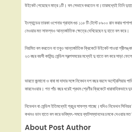
উইকেট পেয়েছেন মাত্র ১টি। বল সেভাবে করতেন না।তারমধ্যেই তিনি দুহ
ইংল্যান্ডের তারকা ওপেনার গ্রাহাম গুচ ১১৮ টি টেস্টে ৮৯০০ রান করার প
নেওয়ার মত সাফল্যও আন্তর্জাতিক ক্ষেত্রে দেখিয়েছেন দু হাতে বল করে।
নিয়মিত বল করতেন না তবুও আন্তর্জাতিক ক্রিকেটে উইকেট পাওয়া শ্রীলঙ্কা
২৩ বছর বয়সী কামিন্দু মেন্ডিস স্বল্পসময়ের মধ্যেই দু হাতে বল করে সাড়া ফ
ভারতে জন্মানো ও বাবা মা দাদার সঙ্গে নিবেথন দশ বছর বয়সে অস্ট্রেলিয়ায় 
কারনেওয়ার। গত পাঁচ বছর ধরেই প্রথম শ্রেণীর ক্রিকেটে ধারাবাহিকভাবে
নিভেথন বা মেন্ডিস ইতিমধ্যেই প্রচুর সাফল্য পাচ্ছে।যদিও নিভেথন সিনিয়র
কখনও ডান হাতে বল করে ভবিষ্যৎ-সময়ে ব্যাটসম্যানদের চমকে দেওয়ার 
About Post Author