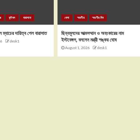
র
ফুটবল
বারাসাত
খেলা
স্মরণীয়
স্মরণীয় দিন
ল ম্যাচের দায়িত্ব পেল বারাসাত
ছিন্নমূলদের আত্মসম্মান ও অহংকারের নাম
ইস্টবেঙ্গল, বললেন মন্ত্রী শঙ্কর ঘোষ
26
desk1
August 1, 2026
desk1