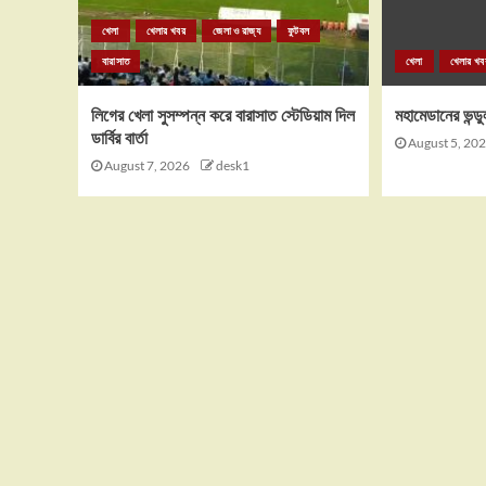
খেলা
খেলার খবর
জেলা ও রাজ্য
ফুটবল
বারাসাত
খেলা
খেলার খব
লিগের খেলা সুসম্পন্ন করে বারাসাত স্টেডিয়াম দিল
মহামেডানের ভন্ডু
ডার্বির বার্তা
August 5, 20
August 7, 2026
desk1