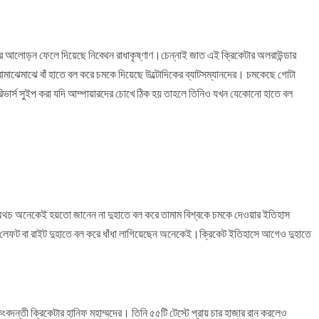
 করে আলোড়ন ফেলে দিয়েছে নিবেথন রাধাকৃষ্ণাণ।চেন্নাই জাত এই ক্রিকেটার অলরাউন্ডার
 বামাঝেমাঝে বাঁ হাতে বল করে চমকে দিয়েছে উল্টোদিকের ব্যাটসম্যানদের। চমকেছে গোটা
িভার্স সুইপ করা যদি আম্পায়ারদের চোখে ঠিক হয় তাহলে তিনিও যখন যেকোনো হাতে বল
ব।অথচ অনেকেই হয়তো জানেন না দুহাতে বল করে তামাম বিশ্বকে চমকে দেওয়ার ইতিহাস
লেফট বা রাইট দুহাতে বল করে ধাঁধা লাগিয়েছেন অনেকেই।ক্রিকেট ইতিহাসে আগেও দুহাতে
বদন্তী ক্রিকেটার হানিফ মহাম্মদের। তিনি ৫৫টি টেস্টে প্রায় চার হাজার রান করলেও