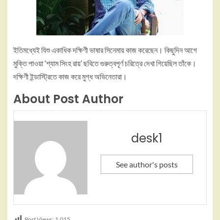
ইতিমধ্যেই যিশু একাধিক দক্ষিণী ভাষার সিনেমায় কাজ করেছেন। কিছুদিন আগে
মুক্তি পাওয়া ‘শ্যাম সিংহ রায়’ ছবিতে গুরুত্বপূর্ণ চরিত্রে দেখা গিয়েছিল তাঁকে।
দক্ষিণী ইন্ডাস্ট্রিতে কাজ করে মুগ্ধ অভিনেতারা।
About Post Author
desk1
See author's posts
Post Views:
1,015