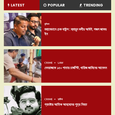
LATEST
POPULAR
TRENDING
ফুটবল
মহামেডানে চেক বাউন্স : হুমায়ুন কবীর আউট, গজল জাফর
ইন
CRIME
LAW
দেবরাজকে ১৫০ পাতার চার্জশিট, খারিজ জামিনের আবেদন
CRIME
দুর্ঘটনা
গ্যাংষ্টার আতিক আহমেদের পুত্র নিহত