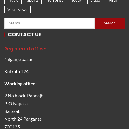
Music
Sports
Terrorist
today
video
viral
Viral News
CONTACT US
Registered office:
Nilganje bazar
Kolkata 124
Working office :
2 No block, Pannajhil
P. O Napara
Barasat
North 24 Parganas
700125