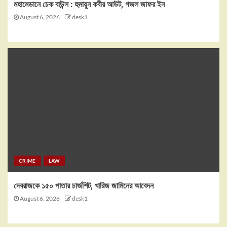
মহামেডানে চেক বাউন্স : হুমায়ুন কবীর আউট, গজল জাফর ইন
August 6, 2026
desk1
CRIME
LAW
দেবরাজকে ১৫০ পাতার চার্জশিট, খারিজ জামিনের আবেদন
August 6, 2026
desk1