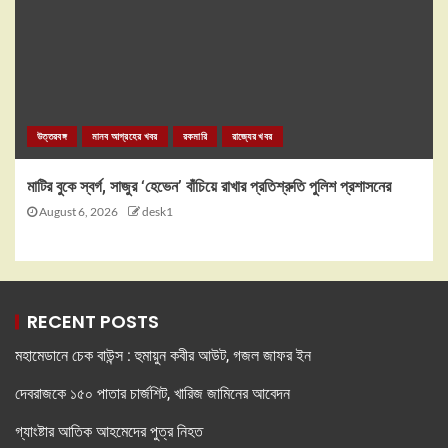
উত্তরবঙ্গ
মানব আগ্রহের খবর
রকমারি
রাজ্যের খবর
মাটির বুকে স্বর্গ, সাজুর ‘হেভেন’ বাঁচিয়ে রাখার প্রতিশ্রুতি পুলিশ প্রশাসনের
August 6, 2026
desk1
RECENT POSTS
মহামেডানে চেক বাউন্স : হুমায়ুন কবীর আউট, গজল জাফর ইন
দেবরাজকে ১৫০ পাতার চার্জশিট, খারিজ জামিনের আবেদন
গ্যাংষ্টার আতিক আহমেদের পুত্র নিহত