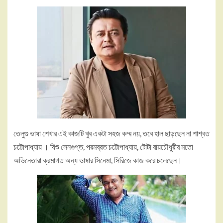
তেলুগু ভাষা শেখার এই কাজটি খুব একটা সহজ কম্ম নয়, তবে হাল ছাড়ছেন না শাশ্বত
চট্টোপাধ্যায় । যিশু সেনগুপ্ত, পরমব্রত চট্টোপাধ্যায়, টোটা রায়চৌধুরীর মতো
অভিনেতারা ক্রমাগত অন্য ভাষার সিনেমা, সিরিজে কাজ করে চলেছেন।