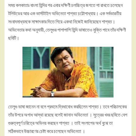
সময় কলকাতাঃ বাংলা হিন্দির পর এবার দক্ষিণী চলচ্চিত্র জগতে পা রাখতে চলেছেন
টলিউডের আর এক ভার্সাটাইল অভিনেতা শাশ্বত চট্টোপাধ্যায়। এক সর্বভারতীয়
সংবাদমাধ্যমকে সাক্ষাৎকার দিতে গিয়ে একথা নিজেই জানিয়েছেন শাশ্বত।
অভিনেতার কথা অনুযায়ী, তেলুগুর পাশাপাশি হিন্দি ভাষাতেও মুক্তি পাবে তাঁর দক্ষিণী
ছবিটি।
তেলুগু ভাষা জানেন না বলে প্রথমে দ্বিধাবোধ করছিলেন শাশ্বত। তবে পরিচালকের
তাঁর উপরে অগাধ আস্থা রয়েছে বলেই জানান অভিনেতা । সুত্রের খবর ছবিতে বেশ
গুরুত্বপূর্ণ চরিত্রে অভিনয় করছেন শাশ্বত । তাই সংলাপের অর্থ বুঝে তা
সঠিকভাবে উচ্চারণের চেষ্টা করে চলেছেন অভিনেতা ।