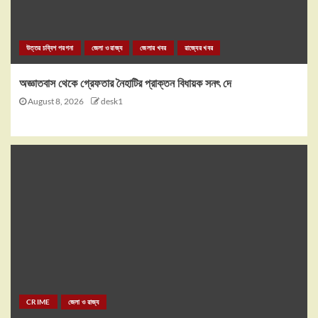
উত্তর চব্বিশ পরগনা
জেলা ও রাজ্য
জেলার খবর
রাজ্যের খবর
অজ্ঞাতবাস থেকে গ্রেফতার নৈহাটির প্রাক্তন বিধায়ক সনৎ দে
August 8, 2026
desk1
CRIME
জেলা ও রাজ্য