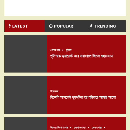
LATEST
POPULAR
TRENDING
খেলার খবর
ফুটবল
পুলিশকে অ্যারেস্ট করে বারাসাতে জিতল মহামেডান
উত্তরবঙ্গ
বিজেপি আসতেই ধূপগুড়ির ছয় পরিবারে আশার আলো
উত্তর চব্বিশ পরগনা
জেলা ও রাজ্য
জেলার খবর