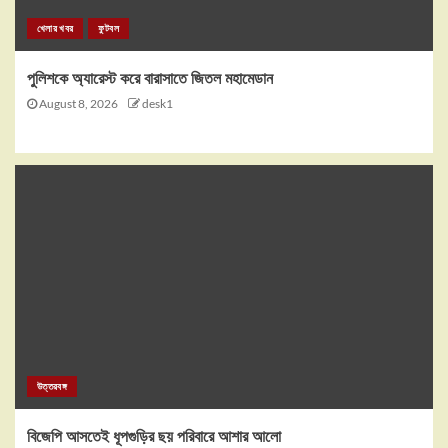
খেলার খবর
ফুটবল
পুলিশকে অ্যারেস্ট করে বারাসাতে জিতল মহামেডান
August 8, 2026
desk1
উত্তরবঙ্গ
বিজেপি আসতেই ধূপগুড়ির ছয় পরিবারে আশার আলো