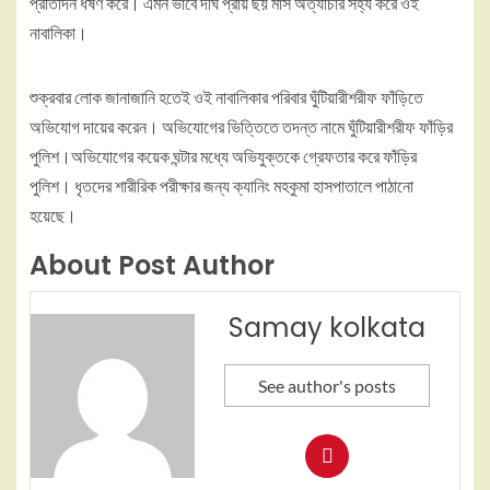
প্রতিদিন ধর্ষণ করে। এমন ভাবে দীর্ঘ প্রায় ছয় মাস অত্যাচার সহ্য করে ওই
নাবালিকা।
শুক্রবার লোক জানাজানি হতেই ওই নাবালিকার পরিবার ঘুঁটিয়ারীশরীফ ফাঁড়িতে
অভিযোগ দায়ের করেন। অভিযোগের ভিত্তিতে তদন্ত নামে ঘুঁটিয়ারীশরীফ ফাঁড়ির
পুলিশ।অভিযোগের কয়েক ঘন্টার মধ্যে অভিযুক্তকে গ্রেফতার করে ফাঁড়ির
পুলিশ। ধৃতদের শারীরিক পরীক্ষার জন্য ক্যানিং মহকুমা হাসপাতালে পাঠানো
হয়েছে।
About Post Author
Samay kolkata
See author's posts