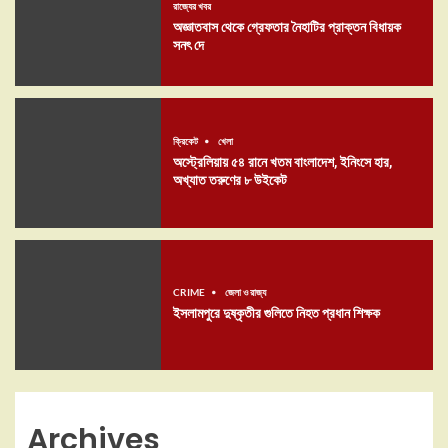
রাজ্যের খবর
অজ্ঞাতবাস থেকে গ্রেফতার নৈহাটির প্রাক্তন বিধায়ক
সনৎ দে
ক্রিকেট
খেলা
অস্ট্রেলিয়ায় ৫৪ রানে খতম বাংলাদেশ, ইনিংসে হার,
অখ্যাত তরুণের ৮ উইকেট
CRIME
জেলা ও রাজ্য
ইসলামপুরে দুষ্কৃতীর গুলিতে নিহত প্রধান শিক্ষক
Archives