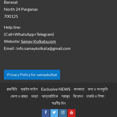
Barasat
North 24 Parganas
700125
Help line-
(Call+WhatsApp+Telegram)
Website:
Samay Kolkata.com
Email : info.samaykolkata@gmail.com
Privacy Policy for samaykolkat
রাজনীতি
ক্রাইম ফাইল
Exclusive NEWS
কলকাতা
কলা ও সংস্কৃতি
জেলা ও রাজ্য
ভারত
আন্তর্জাতিক
স্বাস্থ্য
বিনোদন
চাকরি ও শিক্ষা
স্মরণীয় দিন