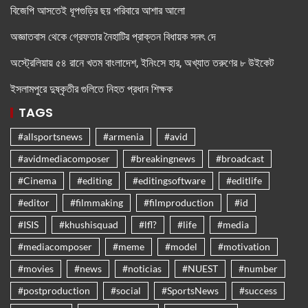
বিজেপি আসতেই ধূপগুড়ির ছয় পরিবারে আশার আলো
অজ্ঞাতবাস থেকে গ্রেফতার নৈহাটির প্রাক্তন বিধায়ক সনৎ দে
অস্ট্রেলিয়ায় ৫৪ রানে খতম বাংলাদেশ, ইনিংসে হার, অখ্যাত তরুণের ৮ উইকেট
ইসলামপুরে দুষ্কৃতীর গুলিতে নিহত প্রধান শিক্ষক
TAGS
#allsportsnews
#armenia
#avid
#avidmediacomposer
#breakingnews
#broadcast
#Cinema
#editing
#editingsoftware
#editlife
#editor
#filmmaking
#filmproduction
#id
#ISIS
#khushisquad
#lfl?
#life
#media
#mediacomposer
#meme
#model
#motivation
#movies
#news
#noticias
#NUEST
#number
#postproduction
#social
#SportsNews
#success