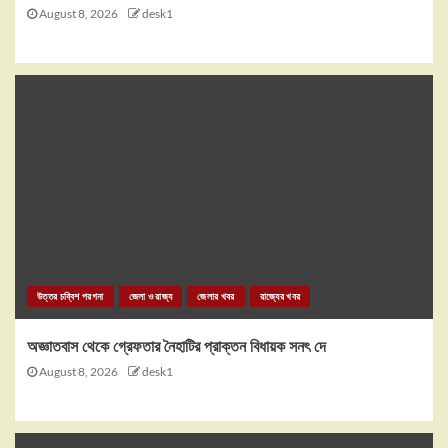
August 8, 2026
desk1
উত্তর চব্বিশ পরগনা
জেলা ও রাজ্য
জেলার খবর
রাজ্যের খবর
অজ্ঞাতবাস থেকে গ্রেফতার নৈহাটির প্রাক্তন বিধায়ক সনৎ দে
August 8, 2026
desk1