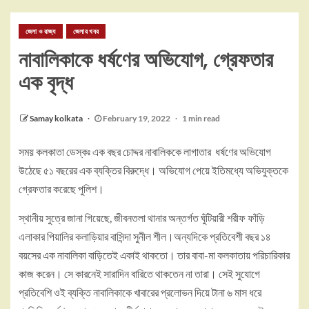
জেলা ও রাজ্য
জেলার খবর
নাবালিকাকে ধর্ষণের অভিযোগ, গ্রেফতার
এক বৃদ্ধ
Samay kolkata
February 19, 2022
1 min read
সময় কলকাতা ডেস্কঃ এক বছর চোদ্দর নাবালিককে লাগাতার ধর্ষণের অভিযোগ
উঠেছে ৫১ বছরের এক ব্যক্তির বিরুদ্ধে। অভিযোগ পেয়ে ইতিমধ্যে অভিযুক্তকে
গ্রেফতার করেছে পুলিশ।
স্থানীয় সুত্রে জানা গিয়েছে, জীবনতলা থানার অন্তর্গত ঘুঁটিয়ারী শরীফ ফাঁড়ি
এলাকার পিয়ালির কলাড়িয়ার বাসিন্দা সুনীল শীল।অন্যদিকে প্রতিবেশী বছর ১৪
বয়সের এক নাবালিকা বাড়িতেই একাই থাকতো। তার বাবা-মা কলকাতায় পরিচারিকার
কাজ করেন। সে কারনেই সারাদিন বারিতে থাকতেন না তারা। সেই সুযোগে
প্রতিবেশি ওই ব্যক্তি নাবালিকাকে খাবারের প্রলোভন দিয়ে টানা ৬ মাস ধরে