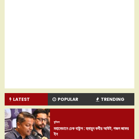
LATEST
POPULAR
TRENDING
ফুটবল
মহামেডানে চেক বাউন্স : হুমায়ুন কবীর আউট, গজল জাফর
ইন