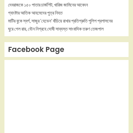
দেবরাজকে ১৫০ পাতার চার্জশিট, খারিজ জামিনের আবেদন
গ্যাংষ্টার আতিক আহমেদের পুত্র নিহত
মাটির বুকে স্বর্গ, সাজুর ‘হেভেন’ বাঁচিয়ে রাখার প্রতিশ্রুতি পুলিশ প্রশাসনের
ঘুরে গেল রায়, যৌন নিগ্রহে দোষী সাব্যস্ত সাংবাদিক তরুণ তেজপাল
Facebook Page