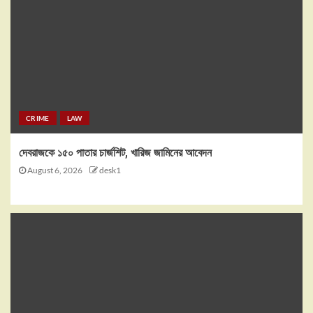
CRIME
LAW
দেবরাজকে ১৫০ পাতার চার্জশিট, খারিজ জামিনের আবেদন
August 6, 2026
desk1