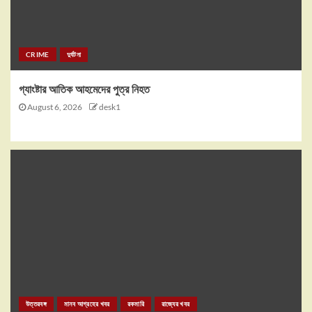
CRIME
দুর্ঘটনা
গ্যাংষ্টার আতিক আহমেদের পুত্র নিহত
August 6, 2026
desk1
উত্তরবঙ্গ
মানব আগ্রহের খবর
রকমারি
রাজ্যের খবর