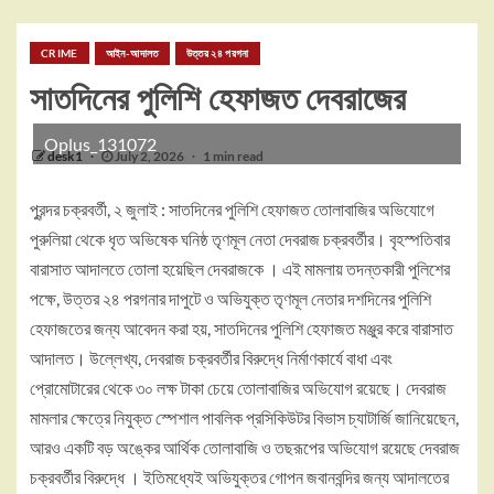
CRIME
আইন-আদালত
উত্তর ২৪ পরগনা
সাতদিনের পুলিশি হেফাজত দেবরাজের
Oplus_131072
desk1
July 2, 2026
1 min read
পুরন্দর চক্রবর্তী, ২ জুলাই : সাতদিনের পুলিশি হেফাজত তোলাবাজির অভিযোগে
পুরুলিয়া থেকে ধৃত অভিষেক ঘনিষ্ঠ তৃণমূল নেতা দেবরাজ চক্রবর্তীর। বৃহস্পতিবার
বারাসাত আদালতে তোলা হয়েছিল দেবরাজকে । এই মামলায় তদন্তকারী পুলিশের
পক্ষে, উত্তর ২৪ পরগনার দাপুটে ও অভিযুক্ত তৃণমূল নেতার দশদিনের পুলিশি
হেফাজতের জন্য আবেদন করা হয়, সাতদিনের পুলিশি হেফাজত মঞ্জুর করে বারাসাত
আদালত। উল্লেখ্য, দেবরাজ চক্রবর্তীর বিরুদ্ধে নির্মাণকার্যে বাধা এবং
প্রোমোটারের থেকে ৩০ লক্ষ টাকা চেয়ে তোলাবাজির অভিযোগ রয়েছে। দেবরাজ
মামলার ক্ষেত্রে নিযুক্ত স্পেশাল পাবলিক প্রসিকিউটর বিভাস চ্যাটার্জি জানিয়েছেন,
আরও একটি বড় অঙ্কের আর্থিক তোলাবাজি ও তছরূপের অভিযোগ রয়েছে দেবরাজ
চক্রবর্তীর বিরুদ্ধে । ইতিমধ্যেই অভিযুক্তর গোপন জবানবন্দির জন্য আদালতের