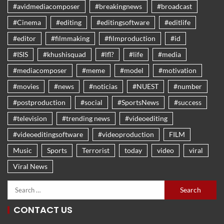
#avidmediacomposer
#breakingnews
#broadcast
#Cinema
#editing
#editingsoftware
#editlife
#editor
#filmmaking
#filmproduction
#id
#ISIS
#khushisquad
#lfl?
#life
#media
#mediacomposer
#meme
#model
#motivation
#movies
#news
#noticias
#NUEST
#number
#postproduction
#social
#SportsNews
#success
#television
#trending news
#videoediting
#videoeditingsoftware
#videoproduction
FILM
Music
Sports
Terrorist
today
video
viral
Viral News
CONTACT US