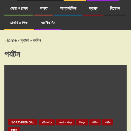
জেলা ও রাজ্য
ভারত
আন্তর্জাতিক
স্বাস্থ্য
বিনোদন
চাকরি ও শিক্ষা
স্মরণীয় দিন
Home
»
ভ্রমণ
»
পর্যটন
পর্যটন
NORTHBENGAL
ছুটির ফাঁদে
জেলা ও রাজ্য
নিবন্ধ
পর্যটন
পর্যটন
ভ্রমণ