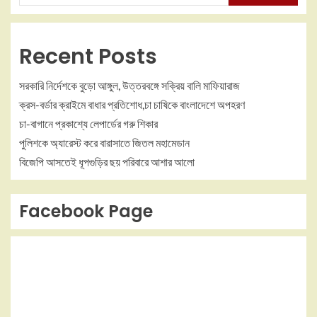
Recent Posts
সরকারি নির্দেশকে বুড়ো আঙ্গুল, উত্তরবঙ্গে সক্রিয় বালি মাফিয়ারাজ
ক্রস-বর্ডার ক্রাইমে বাধার প্রতিশোধ,চা চাষিকে বাংলাদেশে অপহরণ
চা-বাগানে প্রকাশ্যে লেপার্ডের গরু শিকার
পুলিশকে অ্যারেস্ট করে বারাসাতে জিতল মহামেডান
বিজেপি আসতেই ধূপগুড়ির ছয় পরিবারে আশার আলো
Facebook Page