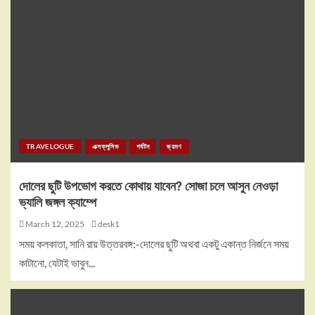
TRAVELOGUE
এক্সক্লুসিভ
পর্যটন
ভ্রমণ
দোলের ছুটি উপভোগ করতে কোথায় যাবেন? সোজা চলে আসুন নেওড়া
ভ্যালি জঙ্গল ক্যাম্পে
March 12, 2025
desk1
সময় কলকাতা, সানি রায় উত্তরবঙ্গ:-দোলের ছুটি অথবা একটু একান্ত নির্জনে সময়
কাটানো, যেটাই ভাবুন...