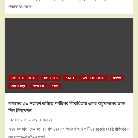
পর্যটককে ডেকে...
NORTHBENGAL
POLITICS
STATE
WEST BENGAL
অর্থনীতি
জেলা ও রাজ্য
জেলার খবর
পর্যটন
বাগানের ৩০ শতাংশ জমিতে পর্যটনের বিরোধিতায় এবার আন্দোলনের ডাক
দিল লিবারেশন
March 31, 2025
desk1
সময় কলকাতা ডেস্ক:- চা বাগানের ৩০ শতাংশ জমি পর্যটনে ব্যবহারের বিরোধিতায় এ
বার পাহাড়-তরাই-ডুয়ার্সে...