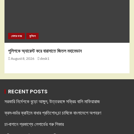
খেলার খবর
ফুটবল
পুলিশকে অ্যারেস্ট করে বারাসাতে জিতল মহামেডান
August 8, 2026
desk1
RECENT POSTS
সরকারি নির্দেশকে বুড়ো আঙ্গুল, উত্তরবঙ্গে সক্রিয় বালি মাফিয়ারাজ
ক্রস-বর্ডার ক্রাইমে বাধার প্রতিশোধ,চা চাষিকে বাংলাদেশে অপহরণ
চা-বাগানে প্রকাশ্যে লেপার্ডের গরু শিকার