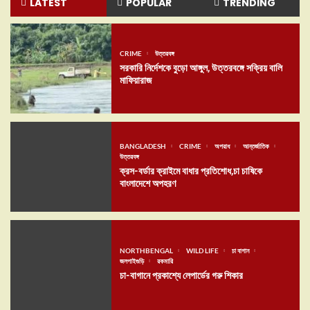
LATEST
POPULAR
TRENDING
CRIME
উত্তরবঙ্গ
সরকারি নির্দেশকে বুড়ো আঙ্গুল, উত্তরবঙ্গে সক্রিয় বালি
মাফিয়ারাজ
BANGLADESH
CRIME
অপরাধ
আন্তর্জাতিক
উত্তরবঙ্গ
ক্রস-বর্ডার ক্রাইমে বাধার প্রতিশোধ,চা চাষিকে
বাংলাদেশে অপহরণ
NORTHBENGAL
WILD LIFE
চা বাগান
জলপাইগুড়ি
রকমারি
চা-বাগানে প্রকাশ্যে লেপার্ডের গরু শিকার