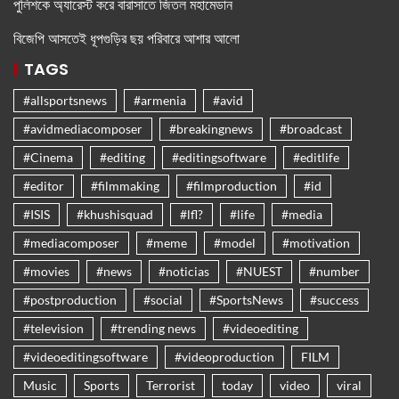
পুলিশকে অ্যারেস্ট করে বারাসাতে জিতল মহামেডান
বিজেপি আসতেই ধূপগুড়ির ছয় পরিবারে আশার আলো
TAGS
#allsportsnews
#armenia
#avid
#avidmediacomposer
#breakingnews
#broadcast
#Cinema
#editing
#editingsoftware
#editlife
#editor
#filmmaking
#filmproduction
#id
#ISIS
#khushisquad
#lfl?
#life
#media
#mediacomposer
#meme
#model
#motivation
#movies
#news
#noticias
#NUEST
#number
#postproduction
#social
#SportsNews
#success
#television
#trending news
#videoediting
#videoeditingsoftware
#videoproduction
FILM
Music
Sports
Terrorist
today
video
viral