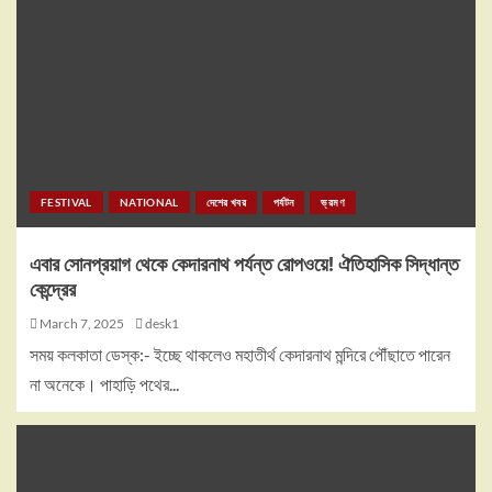
FESTIVAL
NATIONAL
দেশের খবর
পর্যটন
ভ্রমণ
এবার সোনপ্রয়াগ থেকে কেদারনাথ পর্যন্ত রোপওয়ে! ঐতিহাসিক সিদ্ধান্ত
কেন্দ্রের
March 7, 2025
desk1
সময় কলকাতা ডেস্ক:- ইচ্ছে থাকলেও মহাতীর্থ কেদারনাথ মন্দিরে পৌঁছাতে পারেন
না অনেকে। পাহাড়ি পথের...