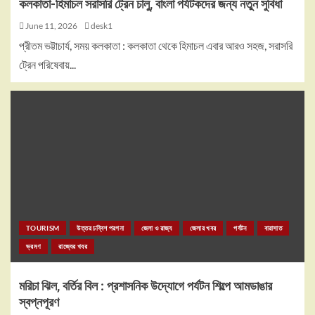
কলকাতা-হিমাচল সরাসরি ট্রেন চালু, বাংলা পর্যটকদের জন্য নতুন সুবিধা
June 11, 2026
desk1
প্রীতম ভট্টাচার্য, সময় কলকাতা : কলকাতা থেকে হিমাচল এবার আরও সহজ, সরাসরি
ট্রেন পরিষেবায়...
TOURISM
উত্তর চব্বিশ পরগনা
জেলা ও রাজ্য
জেলার খবর
পর্যটন
বারাসাত
ভ্রমণ
রাজ্যের খবর
মরিচা ঝিল, বর্তির বিল : প্রশাসনিক উদ্যোগে পর্যটন শিল্পে আমডাঙার
স্বপ্নপূরণ