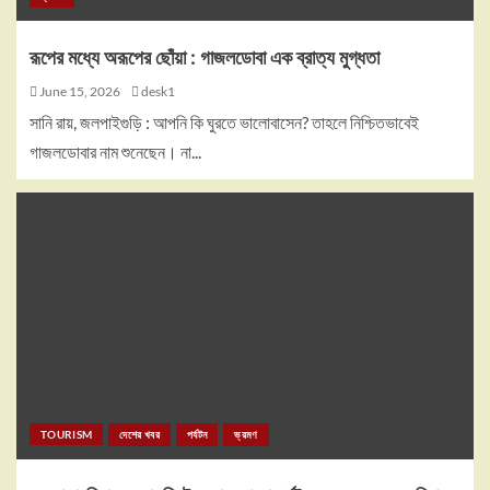
রূপের মধ্যে অরূপের ছোঁয়া : গাজলডোবা এক ব্রাত্য মুগ্ধতা
June 15, 2026
desk1
সানি রায়, জলপাইগুড়ি : আপনি কি ঘুরতে ভালোবাসেন? তাহলে নিশ্চিতভাবেই
গাজলডোবার নাম শুনেছেন। না...
TOURISM
দেশের খবর
পর্যটন
ভ্রমণ