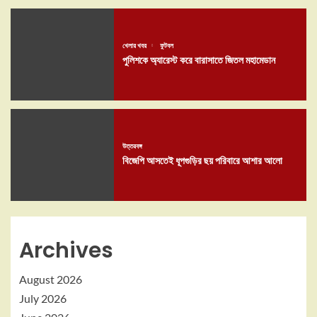
খেলার খবর
ফুটবল
পুলিশকে অ্যারেস্ট করে বারাসাতে জিতল মহামেডান
উত্তরবঙ্গ
বিজেপি আসতেই ধূপগুড়ির ছয় পরিবারে আশার আলো
Archives
August 2026
July 2026