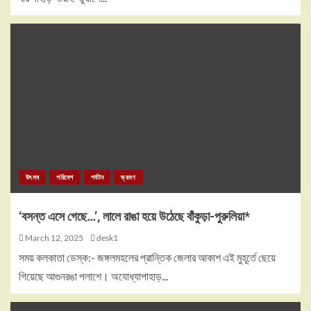
উৎসব
পরিবেশ
পর্যটন
ভ্রমণ
‘বসন্ত এসে গেছে…’, লালে রাঙা হয়ে উঠেছে বাঁকুড়া-পুরুলিয়া*
March 12, 2025
desk1
সময় কলকাতা ডেস্ক:- জঙ্গলমহলের প্রান্তিক জেলার আকাশ এই মুহূর্তে ছেয়ে
গিয়েছে আগুনরঙা পলাশে। অযোধ্যাপাহাড়...