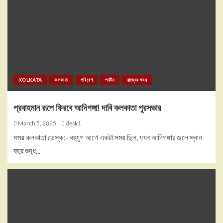
KOLKATA
কলকাতা
পরিবেশ
পর্যটন
রাজ্যের খবর
প্রবাহমান রূপে ফিরবে আদিগঙ্গা! দাবি কলকাতা পুরসভার
March 5, 2025
desk1
সময় কলকাতা ডেস্ক:- বহুযুগ আগে একটা সময় ছিল, যখন আদিগঙ্গার জলে স্নান
করে শুদ্ধ...