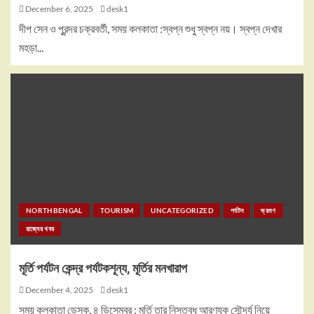
December 6, 2025
desk1
দীপ সেন ও পুরন্দর চক্রবর্তী, সময় কলকাতা :স্বপ্ন শুধু স্বপ্ন নয়। স্বপ্ন দেখার
মহড়া...
NORTHBENGAL
TOURISM
UNCATEGORIZED
পর্যটন
ভ্রমণ
রাজ্যের খবর
মূর্তি পর্যটন কেন্দ্র পর্যটকশূন্য, মূর্তির মনখারাপ
December 4, 2025
desk1
সময় কলকাতা ডেস্ক, ৪ ডিসেম্বর : মূর্তি তার নিস্তব্ধ আরণ্যক সৌন্দর্য নিয়ে