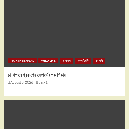
NORTHBENGAL
WILD LIFE
চা বাগান
জলপাইগুড়ি
রকমারি
চা-বাগানে প্রকাশ্যে লেপার্ডের গরু শিকার
August 8, 2026
desk1