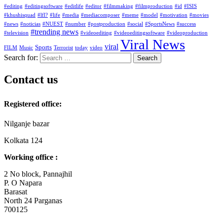
#editing
#editingsoftware
#editlife
#editor
#filmmaking
#filmproduction
#id
#ISIS
#khushisquad
#lfl?
#life
#media
#mediacomposer
#meme
#model
#motivation
#movies
#news
#noticias
#NUEST
#number
#postproduction
#social
#SportsNews
#success
#trending news
#television
#videoediting
#videoeditingsoftware
#videoproduction
Viral News
viral
Sports
FILM
Music
Terrorist
today
video
Search for:
Contact us
Registered office:
Nilganje bazar
Kolkata 124
Working office :
2 No block, Pannajhil
P. O Napara
Barasat
North 24 Parganas
700125