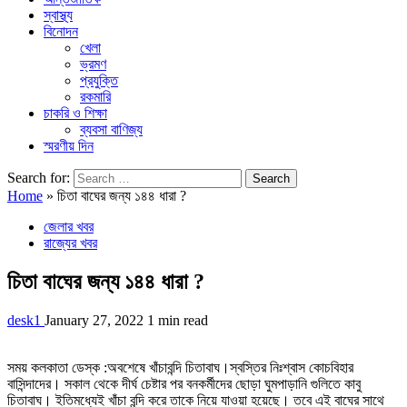
স্বাস্থ্য
বিনোদন
খেলা
ভ্রমণ
প্রযুক্তি
রকমারি
চাকরি ও শিক্ষা
ব্যবসা বাণিজ্য
স্মরণীয় দিন
Search for:
Home
»
চিতা বাঘের জন্য ১৪৪ ধারা ?
জেলার খবর
রাজ্যের খবর
চিতা বাঘের জন্য ১৪৪ ধারা ?
desk1
January 27, 2022
1 min read
সময় কলকাতা ডেস্ক :অবশেষে খাঁচাবন্দি চিতাবাঘ।স্বস্তির নিঃশ্বাস কোচবিহার
বাসিন্দাদের। সকাল থেকে দীর্ঘ চেষ্টার পর বনকর্মীদের ছোড়া ঘুমপাড়ানি গুলিতে কাবু
চিতাবাঘ। ইতিমধ্যেই খাঁচা বন্দি করে তাকে নিয়ে যাওয়া হয়েছে। তবে এই বাঘের সাথে