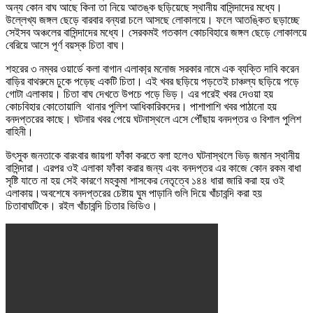
অন্য কোন বাঘ আছে কিনা তা নিয়ে আতঙ্ক ছড়িয়েছে স্থানীয় বাসিন্দাদের মধ্যে।
উল্লেখ্য জঙ্গল ছেড়ে বারবার বন্যরা চলে আসছে লোকালয়ে। ফলে আতঙ্কিত ছড়াচ্ছে
সেইসব অঞ্চলের বাসিন্দাদের মধ্যে। সেরকমই গতকাল কোচবিহারে জঙ্গল ছেড়ে লোকালয়ে
বেরিয়ে আসে পূর্ণ বয়স্ক চিতা বাঘ।
শহরের ৩ নম্বর ওয়ার্ডে কলা বাগান এলাকা্র মনোজ সরকার নামে এক ব্যক্তি দাবি করেন
বাড়ির বাথরুমে ঢুকে পড়েছ একটি চিতা। এই খবর ছড়িয়ে পড়তেই চাঞ্চল্য ছড়িয়ে পড়ে
গোটা এলাকায়। চিতা বাঘ দেখতে উপচে পড়ে ভিড়। এর পরেই খবর দেওয়া হয়
কোচবিহার কোতোয়ালি থানার পুলিশ আধিকারিকদের। পাশাপাশি খবর পাঠানো হয়
বনদপ্তরের কাছে। ঘটনার খবর পেয়ে ঘটনাস্থলে এসে পৌঁছায় বনদপ্তর ও বিশাল পুলিশ
বাহিনী।
উৎসুক জনতাকে বারংবার জায়গা ফাঁকা করতে বলা হলেও ঘটনাস্থলে ভিড় জমান স্থানীয়
বাসিন্দারা। এরপর ওই এলাকা ফাঁকা করার জন্য এবং বনদপ্তর এর কাজে কোন রকম বাধা
সৃষ্টি যাতে না হয় সেই কারণে মহকুমা শাসকের নেতৃত্বে ১৪৪ ধারা জারি করা হয় ওই
এলাকায়।অবশেষে বনদপ্তরের চেষ্টায় ঘুম পাড়ানি গুলি দিয়ে খাঁচাবন্দি করা হয়
চিতাবাঘটিকে। রইল খাঁচাবন্দি চিতার ভিডিও।