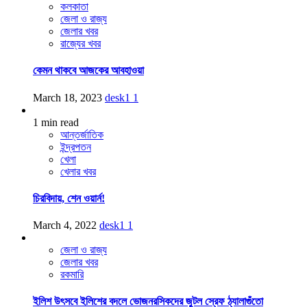
কলকাতা
জেলা ও রাজ্য
জেলার খবর
রাজ্যের খবর
কেমন থাকবে আজকের আবহাওয়া
March 18, 2023
desk1
1
1 min read
আন্তর্জাতিক
ইন্দ্রপতন
খেলা
খেলার খবর
চিরবিদায়, শেন ওয়ার্ন!
March 4, 2022
desk1
1
জেলা ও রাজ্য
জেলার খবর
রকমারি
ইলিশ উৎসবে ইলিশের বদলে ভোজনরসিকদের জুটল স্রেফ ঠ্যালাগুঁতো