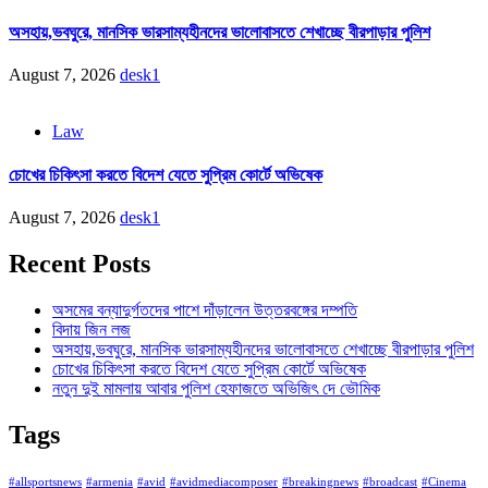
অসহায়,ভবঘুরে, মানসিক ভারসাম্যহীনদের ভালোবাসতে শেখাচ্ছে বীরপাড়ার পুলিশ
August 7, 2026
desk1
Law
চোখের চিকিৎসা করতে বিদেশ যেতে সুপ্রিম কোর্টে অভিষেক
August 7, 2026
desk1
Recent Posts
অসমের বন্যাদুর্গতদের পাশে দাঁড়ালেন উত্তরবঙ্গের দম্পতি
বিদায় জিন লজ
অসহায়,ভবঘুরে, মানসিক ভারসাম্যহীনদের ভালোবাসতে শেখাচ্ছে বীরপাড়ার পুলিশ
চোখের চিকিৎসা করতে বিদেশ যেতে সুপ্রিম কোর্টে অভিষেক
নতুন দুই মামলায় আবার পুলিশ হেফাজতে অভিজিৎ দে ভৌমিক
Tags
#allsportsnews
#armenia
#avid
#avidmediacomposer
#breakingnews
#broadcast
#Cinema