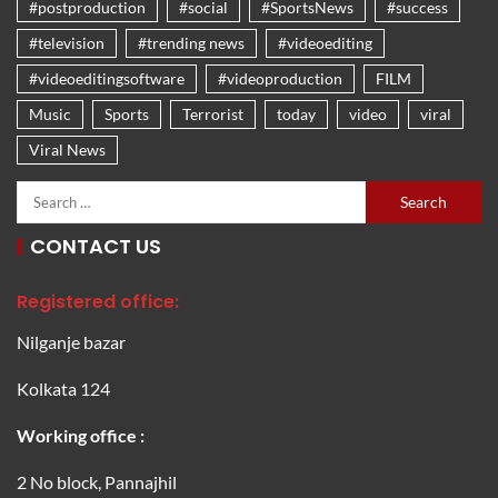
#postproduction
#social
#SportsNews
#success
#television
#trending news
#videoediting
#videoeditingsoftware
#videoproduction
FILM
Music
Sports
Terrorist
today
video
viral
Viral News
CONTACT US
Registered office:
Nilganje bazar
Kolkata 124
Working office :
2 No block, Pannajhil