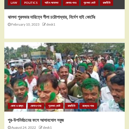
LAW
POLITICS
আইন-আদালত
জেলার খবর
পুরসভা ভোট
রাজনীতি
ঝালদা পুরসভার দায়িত্বে শীলা চট্টোপাধ্যায়, নির্দেশ হাই কোর্টের
February 10, 2023
desk1
জেলা ও রাজ্য
জেলার খবর
পুরসভা ভোট
রাজনীতি
রাজ্যের খবর
পুর-উপনির্বাচনের ফলে আসানসোল সবুজ
August 24, 2022
desk1