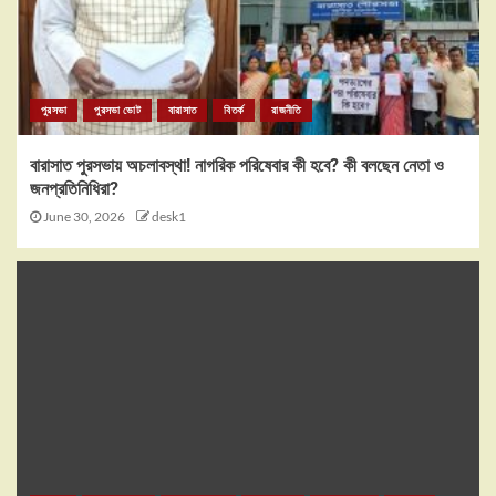
পুরসভা
পুরসভা ভোট
বারাসাত
বিতর্ক
রাজনীতি
বারাসাত পুরসভায় অচলাবস্থা! নাগরিক পরিষেবার কী হবে? কী বলছেন নেতা ও
জনপ্রতিনিধিরা?
June 30, 2026
desk1