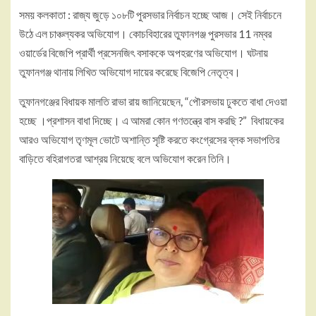
সময় কলকাতা : রাজ্য জুড়ে ১০৮টি পুরসভার নির্বাচন হচ্ছে আজ। সেই নির্বাচনে
উঠে এল চাঞ্চল্যকর অভিযোগ। কোচবিহারের তুফানগঞ্জ পুরসভার 11 নম্বর
ওয়ার্ডের বিজেপি প্রার্থী প্রসেনজিৎ বসাককে অপহরণের অভিযোগ। ঘটনায়
তুফানগঞ্জ থানায় লিখিত অভিযোগ দায়ের করেছে বিজেপি নেতৃত্ব।
তুফানগঞ্জের বিধায়ক মালতি রাভা রায় জানিয়েছেন, “পৌরসভায় ঢুকতে বাধা দেওয়া
হচ্ছে ।প্রশাসন বাধা দিচ্ছে। এ আমরা কোন গণতন্ত্রে বাস করছি ?” বিধায়কের
আরও অভিযোগ তৃণমূল ভোটে অশান্তি সৃষ্টি করতে কংগ্রেসের ব্লক সভাপতির
বাড়িতে বহিরাগতরা আশ্রয় নিয়েছে বলে অভিযোগ করেন তিনি।