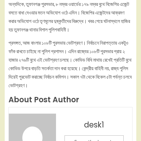
অন্যদিকে, তুফানগঞ্জ পুরসভার, ৮ নম্বর ওয়ার্ডের ১৭৯ নম্বর বুথে বিজেপির এজেন্ট
বসতে বাধা দেওয়ার মতন অভিযোগ ওঠে এদিন। বিজেপির এজেন্টদের আক্রমণ
করার অভিযোগ ওঠে তৃণমূলের দুষ্কৃতীদের বিরুদ্ধে। খবর পেয়ে ঘটনাস্থলে হাজির
হয় তুফানগঞ্জ থানার বিশাল পুলিশবাহিনী।
প্রসঙ্গত, আজ বাংলার ১০৮টি পুরসভায় ভোটগ্রহণ। নির্বাচনে নিরাপত্তায় একটুও
ফাঁক রাখতে চাইছে না পুলিশ প্রশাসন। এদিন রাজ্যের ১০৮টি পুরসভার প্রায় ২
হাজার ২৭৬টি বুথে এই ভোটগ্রহণ চলছে। কোভিড বিধি মাথায় রেখেই প্রতিটি বুথে
কোভিড উপরে বাড়তি সতর্কতা দান করা হয়েছে। কেন্দ্রীয় বাহিনী নয়, রাজ্য পুলিস
দিয়েই পুরভোট করাচ্ছে নির্বাচন কমিশন। সকাল ৭টা থেকে বিকেল ৫টা পর্যন্ত চলবে
ভোটগ্রহণ।
About Post Author
desk1