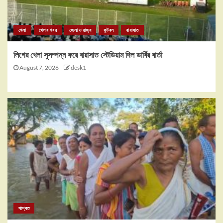
খেলা
খেলার খবর
জেলা ও রাজ্য
ফুটবল
বারাসাত
লিগের খেলা সুসম্পন্ন করে বারাসাত স্টেডিয়াম দিল ডার্বির বার্তা
August 7, 2026
desk1
শাশ্বত