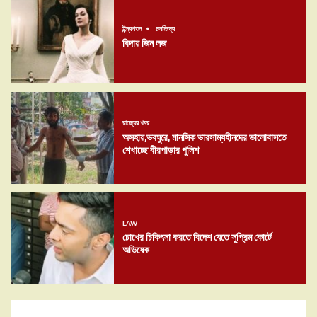
ইন্দ্রপতন
চলচ্চিত্র
বিদায় জিন লজ
রাজ্যের খবর
অসহায়,ভবঘুরে, মানসিক ভারসাম্যহীনদের ভালোবাসতে
শেখাচ্ছে বীরপাড়ার পুলিশ
LAW
চোখের চিকিৎসা করতে বিদেশ যেতে সুপ্রিম কোর্টে
অভিষেক