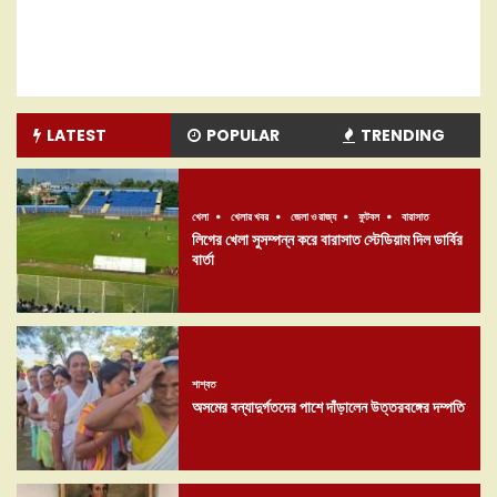
LATEST
POPULAR
TRENDING
খেলা
খেলার খবর
জেলা ও রাজ্য
ফুটবল
বারাসাত
লিগের খেলা সুসম্পন্ন করে বারাসাত স্টেডিয়াম দিল ডার্বির
বার্তা
শাশ্বত
অসমের বন্যাদুর্গতদের পাশে দাঁড়ালেন উত্তরবঙ্গের দম্পতি