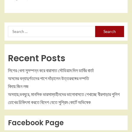
Recent Posts
লিগের খেলা সুসম্পন্ন করে বারাসাত স্টেডিয়াম দিল ডার্বির বার্তা
অসমের বন্যাদুর্গতদের পাশে দাঁড়ালেন উত্তরবঙ্গের দম্পতি
বিদায় জিন লজ
অসহায়,ভবঘুরে, মানসিক ভারসাম্যহীনদের ভালোবাসতে শেখাচ্ছে বীরপাড়ার পুলিশ
চোখের চিকিৎসা করতে বিদেশ যেতে সুপ্রিম কোর্টে অভিষেক
Facebook Page