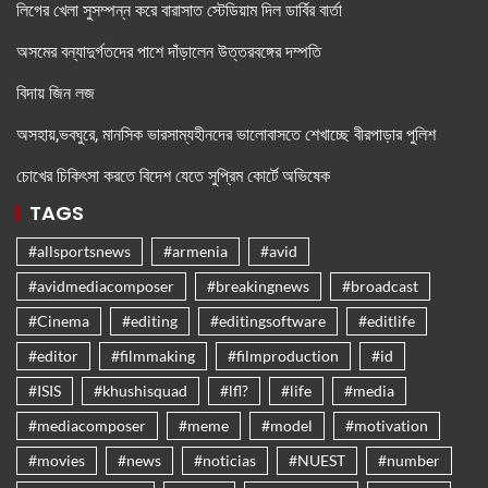
লিগের খেলা সুসম্পন্ন করে বারাসাত স্টেডিয়াম দিল ডার্বির বার্তা
অসমের বন্যাদুর্গতদের পাশে দাঁড়ালেন উত্তরবঙ্গের দম্পতি
বিদায় জিন লজ
অসহায়,ভবঘুরে, মানসিক ভারসাম্যহীনদের ভালোবাসতে শেখাচ্ছে বীরপাড়ার পুলিশ
চোখের চিকিৎসা করতে বিদেশ যেতে সুপ্রিম কোর্টে অভিষেক
TAGS
#allsportsnews
#armenia
#avid
#avidmediacomposer
#breakingnews
#broadcast
#Cinema
#editing
#editingsoftware
#editlife
#editor
#filmmaking
#filmproduction
#id
#ISIS
#khushisquad
#lfl?
#life
#media
#mediacomposer
#meme
#model
#motivation
#movies
#news
#noticias
#NUEST
#number