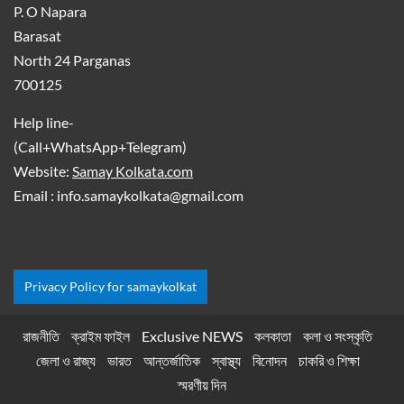
P. O Napara
Barasat
North 24 Parganas
700125
Help line-
(Call+WhatsApp+Telegram)
Website:
Samay Kolkata.com
Email : info.samaykolkata@gmail.com
Privacy Policy for samaykolkat
রাজনীতি
ক্রাইম ফাইল
Exclusive NEWS
কলকাতা
কলা ও সংস্কৃতি
জেলা ও রাজ্য
ভারত
আন্তর্জাতিক
স্বাস্থ্য
বিনোদন
চাকরি ও শিক্ষা
স্মরণীয় দিন