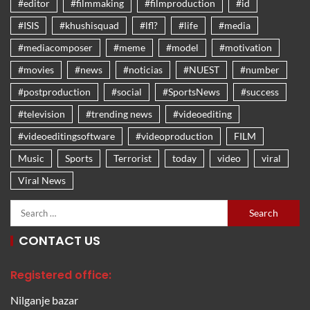
#editor
#filmmaking
#filmproduction
#id
#ISIS
#khushisquad
#lfl?
#life
#media
#mediacomposer
#meme
#model
#motivation
#movies
#news
#noticias
#NUEST
#number
#postproduction
#social
#SportsNews
#success
#television
#trending news
#videoediting
#videoeditingsoftware
#videoproduction
FILM
Music
Sports
Terrorist
today
video
viral
Viral News
CONTACT US
Registered office:
Nilganje bazar