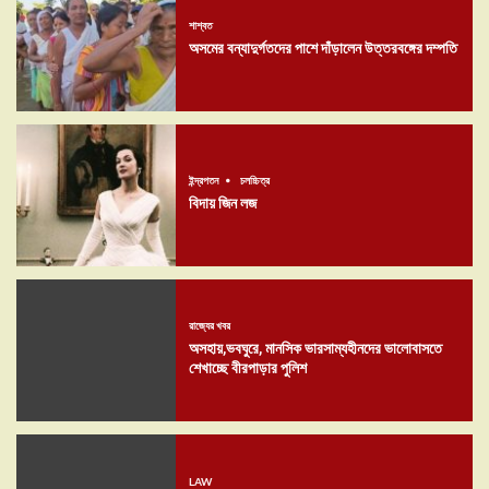
শাশ্বত
অসমের বন্যাদুর্গতদের পাশে দাঁড়ালেন উত্তরবঙ্গের দম্পতি
ইন্দ্রপতন
চলচ্চিত্র
বিদায় জিন লজ
রাজ্যের খবর
অসহায়,ভবঘুরে, মানসিক ভারসাম্যহীনদের ভালোবাসতে
শেখাচ্ছে বীরপাড়ার পুলিশ
LAW