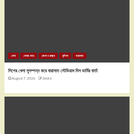
খেলা
খেলার খবর
জেলা ও রাজ্য
ফুটবল
বারাসাত
লিগের খেলা সুসম্পন্ন করে বারাসাত স্টেডিয়াম দিল ডার্বির বার্তা
August 7, 2026
desk1