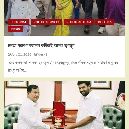
EDITORIAL
POLITICAL PARTY
POLITICAL TEAM
POLITICS
সম্পাদকীয়
মমতা প্রমাণ করলেন কর্মীরাই আসল তৃণমূল
July 21, 2026
desk1
সময় কলকাতা ডেস্ক, ২১ জুলাই : রাজ্যজুড়ে, রাজনৈতিক মহল ও সাধারণ মানুষের
মধ্যে অধীর...