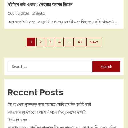
ইট ইস নাউ ওভার : নেইমার অবসর নিলেন
July 6, 2026
desk1
সময় কলকাতা ডেস্ক, ৬ জুলাই : ৩৪ বছর বয়সটা এমন কিছু নয়, মেসি রোনাল্ডোর...
1
2
3
4
…
42
Next
Recent Posts
লিগের খেলা সুসম্পন্ন করে বারাসাত স্টেডিয়াম দিল ডার্বির বার্তা
অসমের বন্যাদুর্গতদের পাশে দাঁড়ালেন উত্তরবঙ্গের দম্পতি
বিদায় জিন লজ
অসহায়,ভবঘুরে, মানসিক ভারসাম্যহীনদের ভালোবাসতে শেখাচ্ছে বীরপাড়ার পুলিশ