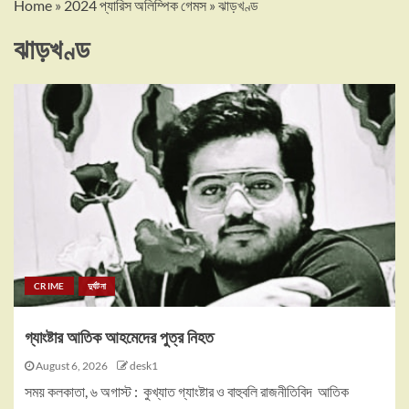
Home
»
2024 প্যারিস অলিম্পিক গেমস
»
ঝাড়খণ্ড
ঝাড়খণ্ড
CRIME
দুর্ঘটনা
গ্যাংষ্টার আতিক আহমেদের পুত্র নিহত
August 6, 2026
desk1
সময় কলকাতা, ৬ অগাস্ট : কুখ্যাত গ্যাংষ্টার ও বাহুবলি রাজনীতিবিদ আতিক