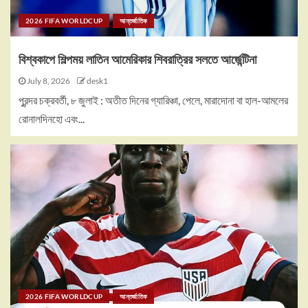
2026 FIFA WORLDCUP
আন্তর্জাতিক
বিশ্বকাপে শিল্পময় লাতিন আমেরিকার শিবরাত্রির সলতে আর্জেন্টিনা
July 8, 2026
desk1
পুরন্দর চক্রবর্তী, ৮ জুলাই : অতীত দিনের গ্যারিঞ্চা, পেলে, মারাদোনা বা হাল-আমলের
রোনালদিনহো এবং...
2026 FIFA WORLDCUP
আন্তর্জাতিক