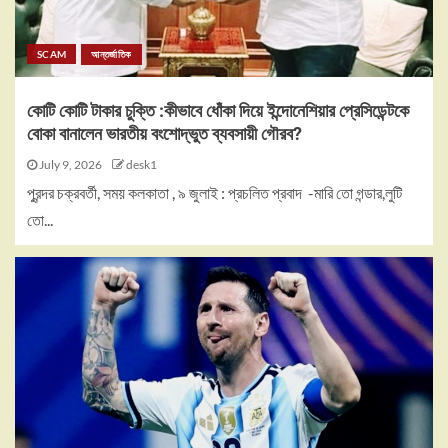
SCAM
আন্তর্জাতিক
কোটি কোটি টাকার চুক্তি :কীভাবে ধোঁকা দিয়ে ইন্দোনেশিয়ার প্রেসিডেন্টকে
বোকা বানালেন ভারতীয় বংশোদ্ভুত ব্যবসায়ী গৌরব?
July 9, 2026
desk1
পুরন্দর চক্রবর্তী, সময় কলকাতা , ৯ জুলাই : প্রচলিত প্রবাদ -মারি তো গন্ডার,লুটি
তো...