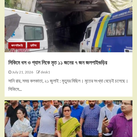
জলপাইগুড়ি
দুর্ঘটনা
সিকিমে ধস ও গ্যাস লিকে মৃত ১১ জনের ৭ জন জলপাইগুড়ির
July 21, 2026
desk1
সানি রায়, সময় কলকাতা, ২১ জুলাই : মৃত্যুর মিছিল। মৃতের সংখ্যা বেড়েই চলেছে।
সিকিমে...