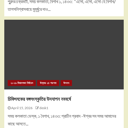
পুরন্দর চক্রবর্তী, সময় কলকাতা, বৈশাখ ১, ১৪৩৩: “এসো, এসো, এসো হে বৈশাখ/
তাপসনিশ্বাসবায়ে মুমূর্ষুরে দাও...
২০২৬ বিধানসভা নির্বাচন
উত্তর ২৪ পরগনা
উৎসব
চিকিৎসকের বঙ্গসংস্কৃতির উদযাপন নববর্ষে
April 15, 2026
desk1
সময় কলকাতা ডেস্ক, ১ বৈশাখ, ১৪৩৩: প্রাচীন প্রবাদ -ঈশ্বর সব সময় আমাদের
কাছে আসতে...