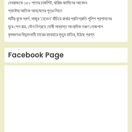
দেবরাজকে ১৫০ পাতার চার্জশিট, খারিজ জামিনের আবেদন
গ্যাংষ্টার আতিক আহমেদের পুত্র নিহত
মাটির বুকে স্বর্গ, সাজুর ‘হেভেন’ বাঁচিয়ে রাখার প্রতিশ্রুতি পুলিশ প্রশাসনের
ঘুরে গেল রায়, যৌন নিগ্রহে দোষী সাব্যস্ত সাংবাদিক তরুণ তেজপাল
কৃষকদের বিদ্যুৎবাহী তারের ব্যবহারে মৃত্যু হাতির, উঠছে প্রশ্ন
Facebook Page