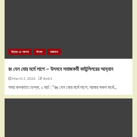
উত্তর ২৪ পরগনা
উৎসব
বারাসাত
রং যেন মোর মর্মে লাগে – উৎসবে সমাজকর্মী কাউন্সিলরের আহ্বান
March 2, 2026
desk1
সময় কলকাতা ডেস্ক, ২ মার্চ : “রঙ যেন মোর মর্মে লাগে, আমার সকল কর্মে...