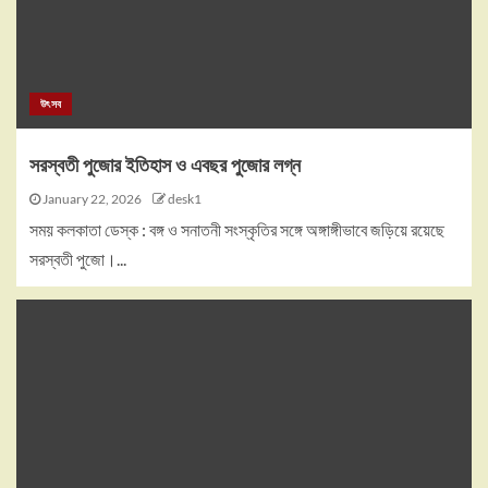
উৎসব
সরস্বতী পুজোর ইতিহাস ও এবছর পুজোর লগ্ন
January 22, 2026
desk1
সময় কলকাতা ডেস্ক : বঙ্গ ও সনাতনী সংস্কৃতির সঙ্গে অঙ্গাঙ্গীভাবে জড়িয়ে রয়েছে
সরস্বতী পুজো।...