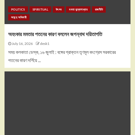
POLITICS
SPIRITUAL
উৎসব
মমতা বন্দ্যোপাধ্যায়
রাজনীতি
শুভেন্দু অধিকারী
অহংকার মমতার পতনের কারণ বললেন জগন্নাথ দয়িতাপতি
July 16, 2026
desk1
সময় কলকাতা ডেস্ক, ১৬ জুলাই : বঙ্গের প্রাক্তন তৃণমূল কংগ্রেস সরকারের
পতনের কারণ দর্শিয়ে ...