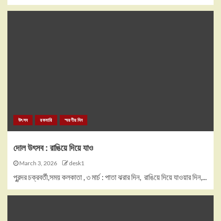
উৎসব
রকমারি
স্মরণীয় দিন
দোল উৎসব : রাঙিয়ে দিয়ে যাও
March 3, 2026
desk1
পুরন্দর চক্রবর্তী,সময় কলকাতা , ৩ মার্চ : পাতা ঝরার দিন, রাঙিয়ে দিয়ে যাওয়ার দিন,...