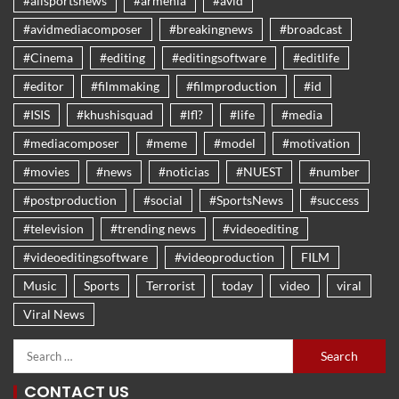
#allsportsnews
#armenia
#avid
#avidmediacomposer
#breakingnews
#broadcast
#Cinema
#editing
#editingsoftware
#editlife
#editor
#filmmaking
#filmproduction
#id
#ISIS
#khushisquad
#lfl?
#life
#media
#mediacomposer
#meme
#model
#motivation
#movies
#news
#noticias
#NUEST
#number
#postproduction
#social
#SportsNews
#success
#television
#trending news
#videoediting
#videoeditingsoftware
#videoproduction
FILM
Music
Sports
Terrorist
today
video
viral
Viral News
CONTACT US