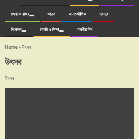
জেলা ও রাজ্য
ভারত
আন্তর্জাতিক
স্বাস্থ্য
বিনোদন
চাকরি ও শিক্ষা
স্মরণীয় দিন
Home
»
উৎসব
উৎসব
উৎসব