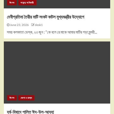
উৎসব
শুভেন্দু অধিকারী
দেবীপ্রতিমা তৈরীর মাটি সংকট কাটল মুখ্যমন্ত্রীর উদ্যোগে
June 23, 2026
desk1
সময় কলকাতা ডেস্ক, ২৩ জুন : “কে বলে রে মাকে আমার মাটির গড়া মৃন্ময়ী...
উৎসব
জেলা ও রাজ্য
হর্ষ-বিষাদে পালিত ঈদ-উল-আযহা