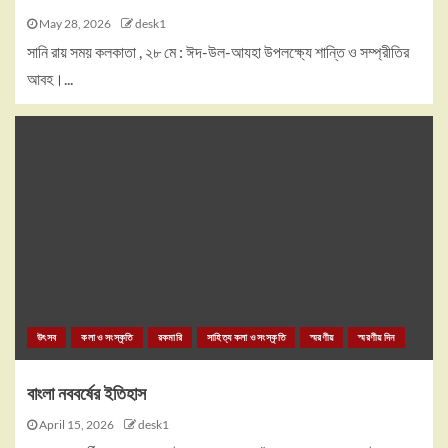
May 28, 2026
desk1
সানি রায় সময় কলকাতা , ২৮ মে : ঈদ-উল-আযহা উপলক্ষ্যে শান্তি ও সম্প্রীতির
আবহ।...
উৎসব
কলা ও সংস্কৃতি
রকমারি
সাহিত্য কলা ও সংস্কৃতি
স্মরণীয়
স্মরণীয় দিন
বাংলা নববর্ষের ইতিহাস
April 15, 2026
desk1