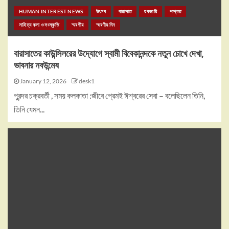
HUMAN INTEREST NEWS
উৎসব
বারাসাত
রকমারি
শাশ্বত
সাহিত্য কলা ও সংস্কৃতি
স্মরণীয়
স্মরণীয় দিন
বারাসাতের কাউন্সিলরের উদ্যোগে স্বামী বিবেকানন্দকে নতুন চোখে দেখা,
ভাবনার নবউন্মেষ
January 12, 2026
desk1
পুরন্দর চক্রবর্তী , সময় কলকাতা :জীবে প্রেমই ঈশ্বরের সেবা – বলেছিলেন তিনি,
তিনি যেমন...