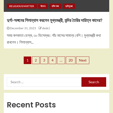
RELIGIOUS MATTER
উৎসব
দক্ষিণবঙ্গ
দুর্গাপুজো
দুর্গা-অঙ্গনের শিলান্যাস করলেন মুখ্যমন্ত্রী, মন্দির তৈরির দায়িত্ব কাদের?
December 31, 2025
desk1
সময় কলকাতা ডেস্ক, ৩০ ডিসেম্বর : পাঁচ মাসের সামান্য বেশি। মুখ্যমন্ত্রী কথা
রাখলেন। শিলান্যাস...
1
2
3
4
…
20
Next
Recent Posts