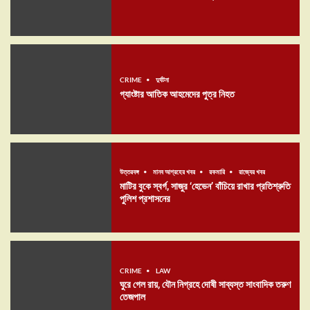
CRIME
দুর্ঘটনা
গ্যাংষ্টার আতিক আহমেদের পুত্র নিহত
উত্তরবঙ্গ
মানব আগ্রহের খবর
রকমারি
রাজ্যের খবর
মাটির বুকে স্বর্গ, সাজুর ‘হেভেন’ বাঁচিয়ে রাখার প্রতিশ্রুতি
পুলিশ প্রশাসনের
CRIME
LAW
ঘুরে গেল রায়, যৌন নিগ্রহে দোষী সাব্যস্ত সাংবাদিক তরুণ
তেজপাল