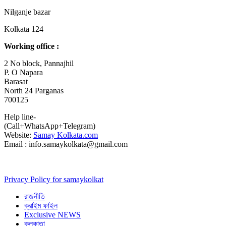
Nilganje bazar
Kolkata 124
Working office :
2 No block, Pannajhil
P. O Napara
Barasat
North 24 Parganas
700125
Help line-
(Call+WhatsApp+Telegram)
Website:
Samay Kolkata.com
Email : info.samaykolkata@gmail.com
Privacy Policy for samaykolkat
রাজনীতি
ক্রাইম ফাইল
Exclusive NEWS
কলকাতা