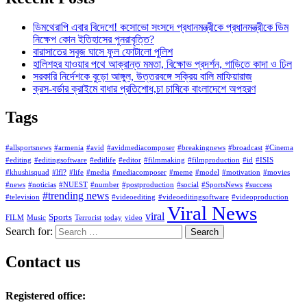
ডিমথেরাপি এবার বিদেশে! কসোভো সংসদে প্রধানমন্ত্রীকে প্রধানমন্ত্রীকে ডিম
নিক্ষেপ কোন ইতিহাসের পুনরাবৃত্তি?
বারাসাতের সবুজ ঘাসে ফুল ফোটালো পুলিশ
হালিশহর যাওয়ার পথে আক্রান্ত মমতা, বিক্ষোভ প্রদর্শন, গাড়িতে কাদা ও ঢিল
সরকারি নির্দেশকে বুড়ো আঙ্গুল, উত্তরবঙ্গে সক্রিয় বালি মাফিয়ারাজ
ক্রস-বর্ডার ক্রাইমে বাধার প্রতিশোধ,চা চাষিকে বাংলাদেশে অপহরণ
Tags
#allsportsnews
#armenia
#avid
#avidmediacomposer
#breakingnews
#broadcast
#Cinema
#editing
#editingsoftware
#editlife
#editor
#filmmaking
#filmproduction
#id
#ISIS
#khushisquad
#lfl?
#life
#media
#mediacomposer
#meme
#model
#motivation
#movies
#news
#noticias
#NUEST
#number
#postproduction
#social
#SportsNews
#success
#trending news
#television
#videoediting
#videoeditingsoftware
#videoproduction
Viral News
viral
Sports
FILM
Music
Terrorist
today
video
Search for:
Contact us
Registered office: